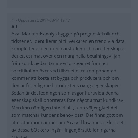
#j • Uppdaterat: 2017-08-14 19:47
A.L
Axa. Marknadsanalys bygger på prognosteknik och
tidsserier. Identifierar biltillverkaren en trend via data
kompletteras den med närstudier och därefter skapas
det ett estimat över den marginella betalningsviljan
från kund. Sedan tar ingenjörsteamet fram en
specifikation över vad tillvalet eller komponenten
kommer att kosta att bygga och producera och om
den är förenlig med produktens övriga egenskaper.
Sedan är det ledningen som avgör huruvida denna
egenskap skall prioriteras före något annat kundkrav.
Man kan nämligen inte få allt, utan väljer givet det
som matchar kundens behov bäst. Det finns gott om
litteratur inom ämnet om Axa vill läsa mera. Flertalet
av dessa bÖckerö ingår i ingenjörsutbildningarna.
MVH AL