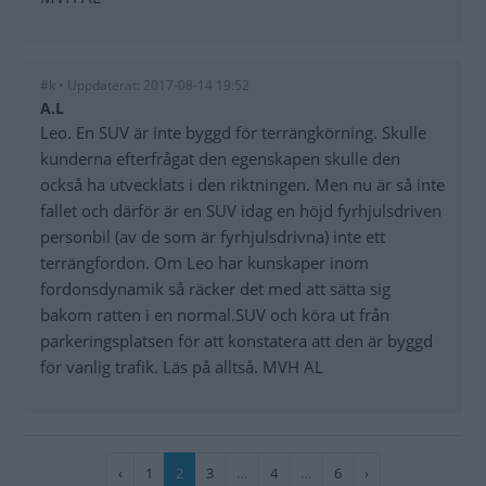
#k • Uppdaterat: 2017-08-14 19:52
A.L
Leo. En SUV är inte byggd för terrängkörning. Skulle
kunderna efterfrågat den egenskapen skulle den
också ha utvecklats i den riktningen. Men nu är så inte
fallet och därför är en SUV idag en höjd fyrhjulsdriven
personbil (av de som är fyrhjulsdrivna) inte ett
terrängfordon. Om Leo har kunskaper inom
fordonsdynamik så räcker det med att sätta sig
bakom ratten i en normal.SUV och köra ut från
parkeringsplatsen för att konstatera att den är byggd
för vanlig trafik. Läs på alltså. MVH AL
Paginering
Föregående
‹
Sida
1
Nuvarande
2
Sida
3
…
Sida
4
…
Sida
6
Nästa
›