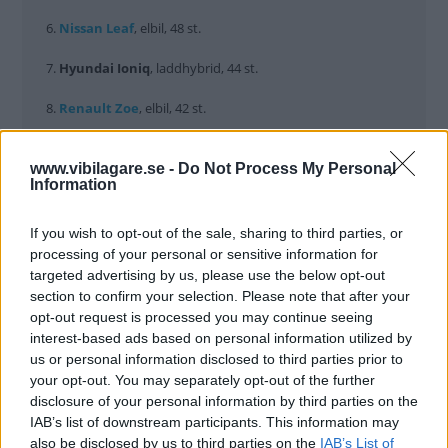
6.
Nissan
Leaf
, elbil, 48 st.
7.
Hyundai
Ioniq
, laddhybrid, 44 st.
8.
Renault
Zoe
, elbil, 42 st.
9.
Volvo
S/V90
, laddhybrid, 37 st.
www.vibilagare.se -
Do Not Process My Personal
Information
10.
Tesla Model S
, elbil, 34 st.
If you wish to opt-out of the sale, sharing to third parties, or
processing of your personal or sensitive information for
BILMÄRKENAS 10-I-TOPP JULI 2017
targeted advertising by us, please use the below opt-out
section to confirm your selection. Please note that after your
(Placering, märke, antal registreringar, marknadsandel)
opt-out request is processed you may continue seeing
interest-based ads based on personal information utilized by
us or personal information disclosed to third parties prior to
your opt-out. You may separately opt-out of the further
Volvo
: 4726 st, 19,1%
disclosure of your personal information by third parties on the
IAB’s list of downstream participants. This information may
Volkswagen
: 3876 st, 15,7%
also be disclosed by us to third parties on the
IAB’s List of