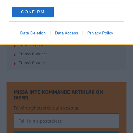
Kuga
grant or deny consent to Google and its third-party tags to
use your data for below specified purposes in below Google
Mondeo
CONFIRM
consent section.
Ranger
S-Max
Data Deletion
Data Access
Privacy Policy
Tourneo Connect
Tourneo Courier
Transit Connect
Transit Courier
MISSA INTE KOMMANDE ARTIKLAR OM
DIESEL
Få vårt nyhetsbrev utan kostnad