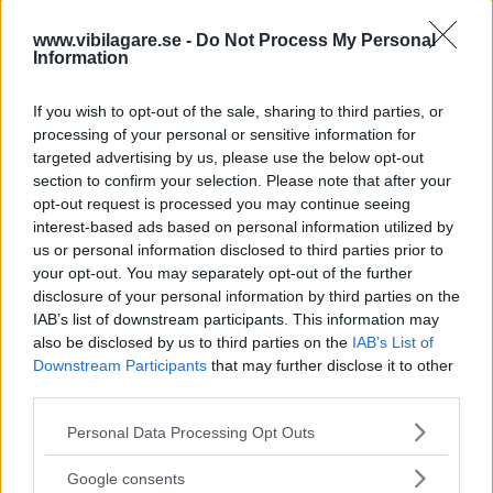
drygt 1,2 miljoner bilar byggda mellan 2014 och 2023. I
början av augusti anmäldes att även Ford Focus med 2,0-
www.vibilagare.se -
Do Not Process My Personal
liters dieselmotor byggda mellan 23 april 2018 och 8
Information
februari 2023 ska omfattas.
If you wish to opt-out of the sale, sharing to third parties, or
Bilarna kallas in för kontroll på verkstad. Där kalibreras
processing of your personal or sensitive information for
partikelfiltret och om det behövs byts det ut.
targeted advertising by us, please use the below opt-out
section to confirm your selection. Please note that after your
opt-out request is processed you may continue seeing
interest-based ads based on personal information utilized by
MODELLERNA SOM OMFATTAS
us or personal information disclosed to third parties prior to
your opt-out. You may separately opt-out of the further
B-Max
disclosure of your personal information by third parties on the
IAB’s list of downstream participants. This information may
C-Max
also be disclosed by us to third parties on the
IAB’s List of
Ecosport
Downstream Participants
that may further disclose it to other
third parties.
Fiesta
Please note that this website/app uses one or more Google
Focus
Personal Data Processing Opt Outs
services and may gather and store information including but
Galaxy
not limited to your visit or usage behaviour. You may click to
Google consents