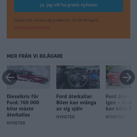
Genom att anmäla dig godkänner du OK-förlagets
personuppgiftspolicy.
MER FRÅN VI BILÄGARE
Dieselkris för
Ford återkallar:
Ford återkall
Ford: 769 000
Bilen kan svänga
igen – laddh
bilar måste
av sig själv
kan börja br
återkallas
NYHETER
NYHETER
NYHETER