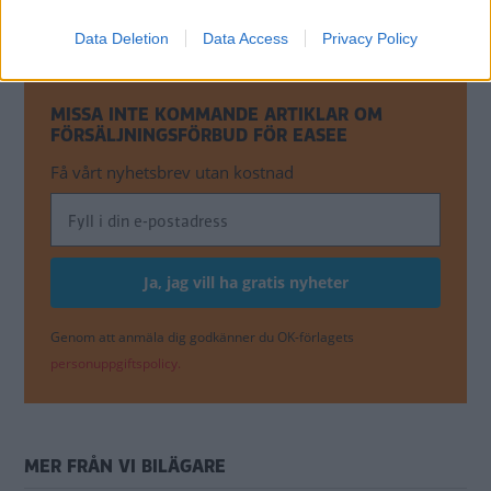
Aftenblad
.
Data Deletion
Data Access
Privacy Policy
MISSA INTE KOMMANDE ARTIKLAR OM
FÖRSÄLJNINGSFÖRBUD FÖR EASEE
Få vårt nyhetsbrev utan kostnad
Genom att anmäla dig godkänner du OK-förlagets
personuppgiftspolicy.
MER FRÅN VI BILÄGARE