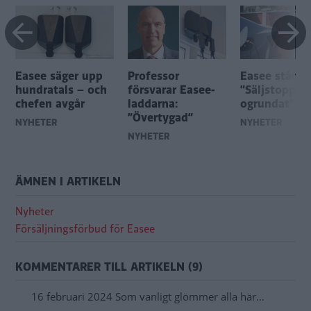
Easee säger upp
Professor
Easee står på
hundratals – och
försvarar Easee-
”Säljstoppet 
chefen avgår
laddarna:
ogrundat”
”Övertygad”
NYHETER
NYHETER
NYHETER
ÄMNEN I ARTIKELN
Nyheter
Försäljningsförbud för Easee
KOMMENTARER TILL ARTIKELN (9)
16 februari 2024 Som vanligt glömmer alla här…