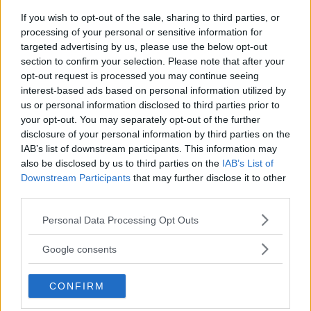
lösning. Det tycker också KTH-profesorn Hans Peter Nee
If you wish to opt-out of the sale, sharing to third parties, or
som lämnat ett
skriftligt utlåtande
om laddboxarna till
processing of your personal or sensitive information for
förvaltningsrätten.
targeted advertising by us, please use the below opt-out
section to confirm your selection. Please note that after your
Den lösning som Easee tagit fram för de laddboxar som
opt-out request is processed you may continue seeing
redan är installerade bestod bland annat av ett
interest-based ads based on personal information utilized by
klistermärke som skickas ut till ägarna.
us or personal information disclosed to third parties prior to
your opt-out. You may separately opt-out of the further
Men åtgärdsplanen
är inte tillräcklig. Den underkänns av
disclosure of your personal information by third parties on the
Elsäkerhetsverket och Easee har nu bara en månad på sig
IAB’s list of downstream participants. This information may
att ta fram en ny lösning. Det skulle i teorin kunna handla
also be disclosed by us to third parties on the
IAB’s List of
Downstream Participants
that may further disclose it to other
om externa jordfelsbrytare som installeras hos kunderna,
third parties.
men det skulle bli dyrt att lösa för Easee som redan har
ekonomiska problem
.
Please note that this website/app uses one or more Google
Personal Data Processing Opt Outs
services and may gather and store information including but
– Svaret är förstås inte det vi hoppats på, men vi var
not limited to your visit or usage behaviour. You may click to
Google consents
förberedda på det och inte överraskade. Fallet ska också
grant or deny consent to Google and its third-party tags to
tas upp i rätten i april och vi är förberedda att svara på de
use your data for below specified purposes in below Google
CONFIRM
consent section.
frågeställningar som Elsäkerhetsverket har där, säger
Easees presskontakt Martin Langeland till
Stavanger