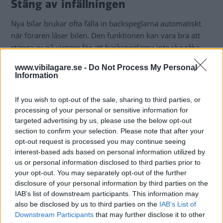
Stäng av infällningen
Nya bilar brukar ofta fälla in backspeglarna automatiskt
när föraren låser bilen. Den funktionen kan vara bra att
stänga av på vintern för att backspeglarna inte ska råka
frysa fast och fastna i infälld position.
www.vibilagare.se -
Do Not Process My Personal
Information
Skippa handbromsen
I vissa situationer kan det också vara vettigt att låta bli att
If you wish to opt-out of the sale, sharing to third parties, or
dra åt handbromsen, särskilt om temperaturen ligger
processing of your personal or sensitive information for
targeted advertising by us, please use the below opt-out
kring nollan. Den kan frysa fast.
section to confirm your selection. Please note that after your
opt-out request is processed you may continue seeing
interest-based ads based on personal information utilized by
us or personal information disclosed to third parties prior to
your opt-out. You may separately opt-out of the further
disclosure of your personal information by third parties on the
IAB’s list of downstream participants. This information may
also be disclosed by us to third parties on the
IAB’s List of
Downstream Participants
that may further disclose it to other