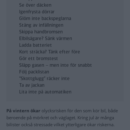
Se över däcken
Igenfrysta dörrar
Glöm inte backspeglarna
Stäng av infällningen
Skippa handbromsen
Elbilsägare? Sänk värmen
Ladda batteriet
Kort sträcka? Tänk efter före
Gör ett bromstest
Släpp gasen – men inte för snabbt
Följ packlistan
”Skottglugg” räcker inte
Ta av jackan
Lita inte på automatiken
På vintern ökar
olycksrisken för den som kör bil, både
beroende på mörkret och väglaget. Kring jul är många
bilister också stressade vilket ytterligare ökar riskerna.