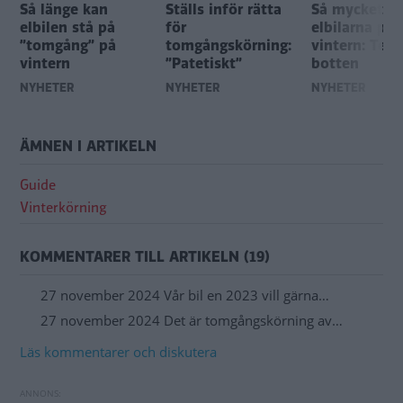
Så länge kan
Ställs inför rätta
Så mycket dr
elbilen stå på
för
elbilarna på
”tomgång” på
tomgångskörning:
vintern: Tesla
vintern
”Patetiskt”
botten
NYHETER
NYHETER
NYHETER
ÄMNEN I ARTIKELN
Guide
Vinterkörning
KOMMENTARER TILL ARTIKELN (19)
27 november 2024 Vår bil en 2023 vill gärna…
27 november 2024 Det är tomgångskörning av…
Läs kommentarer och diskutera