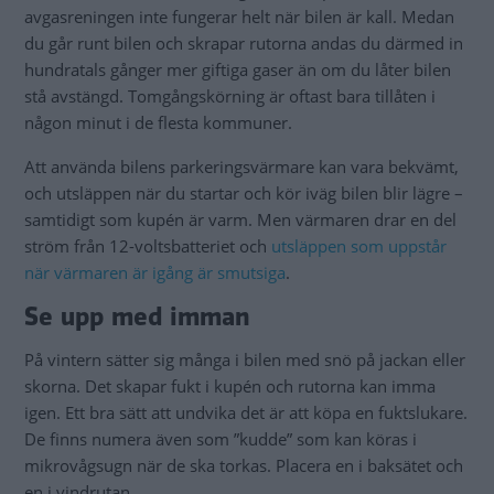
avgasreningen inte fungerar helt när bilen är kall. Medan
du går runt bilen och skrapar rutorna andas du därmed in
hundratals gånger mer giftiga gaser än om du låter bilen
stå avstängd. Tomgångskörning är oftast bara tillåten i
någon minut i de flesta kommuner.
Att använda bilens parkeringsvärmare kan vara bekvämt,
och utsläppen när du startar och kör iväg bilen blir lägre –
samtidigt som kupén är varm. Men värmaren drar en del
ström från 12-voltsbatteriet och
utsläppen som uppstår
när värmaren är igång är smutsiga
.
Se upp med imman
På vintern sätter sig många i bilen med snö på jackan eller
skorna. Det skapar fukt i kupén och rutorna kan imma
igen. Ett bra sätt att undvika det är att köpa en fuktslukare.
De finns numera även som ”kudde” som kan köras i
mikrovågsugn när de ska torkas. Placera en i baksätet och
en i vindrutan.