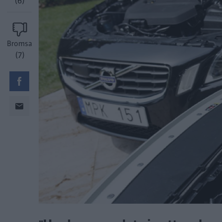
(6)
Bromsa
(7)