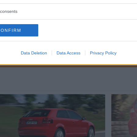
consents
FRÅGAN
CONFIRM
Data Deletion
Data Access
Privacy Policy
ftspolicy.