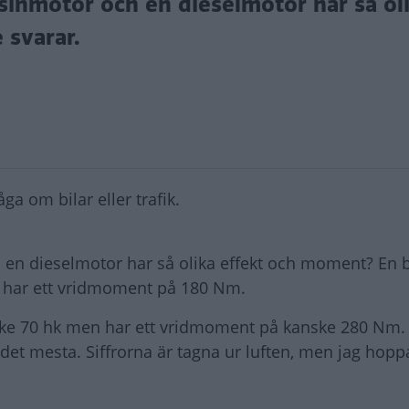
sinmotor och en dieselmotor har så ol
 svarar.
ga om bilar eller trafik.
 en dieselmotor har så olika effekt och moment? En 
ch har ett vridmoment på 180 Nm.
ke 70 hk men har ett vridmoment på kanske 280 Nm. 
det mesta. Siffrorna är tagna ur luften, men jag hopp