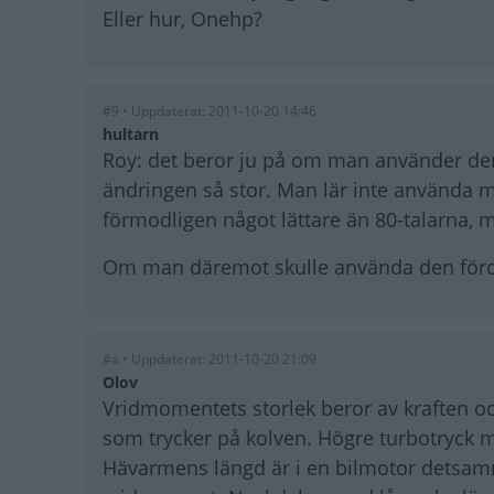
Eller hur, Onehp?
#9 • Uppdaterat: 2011-10-20 14:46
hultarn
Roy: det beror ju på om man använder den e
ändringen så stor. Man lär inte använda m
förmodligen något lättare än 80-talarna, men
Om man däremot skulle använda den fördubb
#a • Uppdaterat: 2011-10-20 21:09
Olov
Vridmomentets storlek beror av kraften 
som trycker på kolven. Högre turbotryck 
Hävarmens längd är i en bilmotor detsam