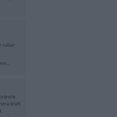
 rullar
rn...
bränsle
era kraft.
t