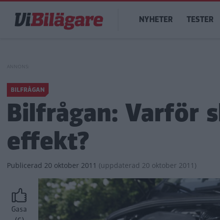
Hoppa
Main
till
NYHETER
TESTER
navigation
huvudinnehåll
BILFRÅGAN
Bilfrågan: Varför 
effekt?
Publicerad
20 oktober 2011
(
uppdaterad
20 oktober 2011)
Gasa