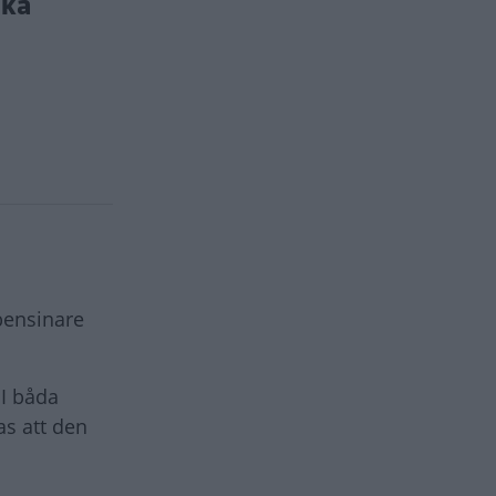
ika
bensinare
I båda
as att den