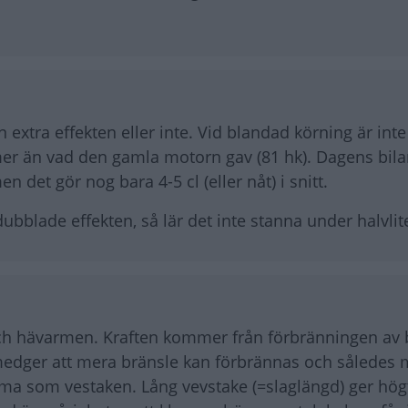
xtra effekten eller inte. Vid blandad körning är inte
er än vad den gamla motorn gav (81 hk). Dagens bilar
 det gör nog bara 4-5 cl (eller nåt) i snitt.
lade effekten, så lär det inte stanna under halvlite
och hävarmen. Kraften kommer från förbränningen av 
medger att mera bränsle kan förbrännas och således m
ma som vestaken. Lång vevstake (=slaglängd) ger hög