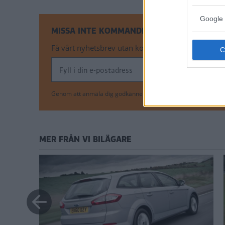
Google 
MISSA INTE KOMMANDE ARTIKLAR OM BIL
Få vårt nyhetsbrev utan kostnad
Genom att anmäla dig godkänner du OK-förlagets
personuppgi
MER FRÅN VI BILÄGARE