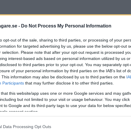
nhet relativt tunga och effektsvaga motorer. När Fiat
agare.se -
Do Not Process My Personal Information
urboladdade dieseln började konkurrensen med bensi
to opt-out of the sale, sharing to third parties, or processing of your per
formation for targeted advertising by us, please use the below opt-out s
r selection. Please note that after your opt-out request is processed y
sinmotorn då man inte har problemet med spikningar.
eing interest-based ads based on personal information utilized by us or
ant vridmomentkurva. I en diesel blir den extra mar
disclosed to third parties prior to your opt-out. You may separately opt-
 000 varv/min, cirka 2/3 av det för bensinmotorn.
losure of your personal information by third parties on the IAB’s list of
. This information may also be disclosed by us to third parties on the
IA
ment och varvtal har dieslar med motsvarande effekt
Participants
that may further disclose it to other third parties.
got effekthandikapp gentemot bensinmotorn, vilket b
 that this website/app uses one or more Google services and may gath
 Le Mans i dag är dieseldrivna.
including but not limited to your visit or usage behaviour. You may click 
 to Google and its third-party tags to use your data for below specifi
ogle consent section.
l Data Processing Opt Outs