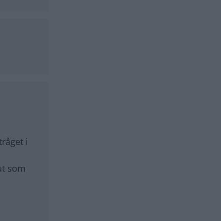
råget i
ut som