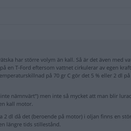
 vätska har större volym än kall. Så är det även med va
på en T-Ford eftersom vattnet cirkulerar av egen kraft
emperaturskillnad på 70 gr C gör det 5 % eller 2 dl på
te nämnvärt") men inte så mycket att man blir lurad 
en kall motor.
 2 dl då det (beroende på motor) i oljan finns en stör
n längre tids stillestånd.