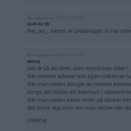
#g • Uppdaterat: 2012-12-19 16:22
Audi A5 SB
Nej, Jes_. Vatten är undantaget. Is har stör
#h • Uppdaterat: 2012-12-20 21:26
Mohaj
Det är så att röret, som oljestickan sitter i,
När motorn arbetar och oljan cirkulerar ru
När man sedan stänger av motorn kommer niv
övrigt, det bildas ett övertryck i oljestickrö
När man sedan kollar nivån på stickan ko
det fattas olja men om man sticker ner stic
//Mohaj