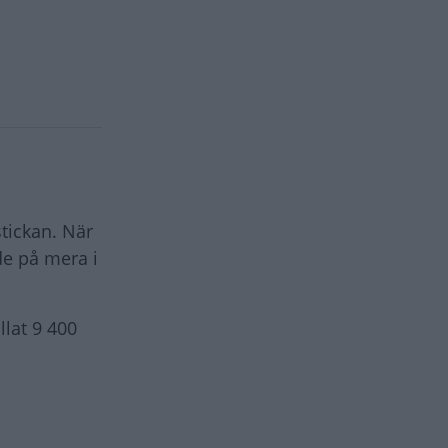
stickan. När
de på mera i
llat 9 400