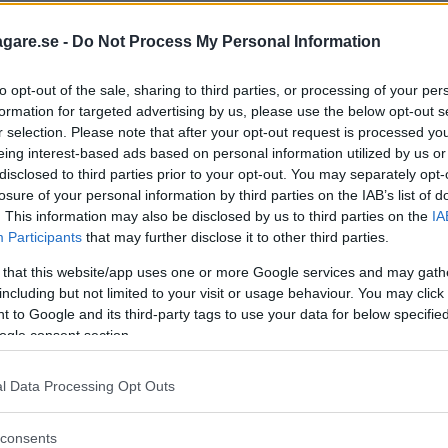
esticka trycks ut en bit under körning. Detta indikerar 
agare.se -
Do Not Process My Personal Information
sökas av verkstad. Det har ingenting med oljetrycket
to opt-out of the sale, sharing to third parties, or processing of your per
formation for targeted advertising by us, please use the below opt-out s
r selection. Please note that after your opt-out request is processed y
eing interest-based ads based on personal information utilized by us or
disclosed to third parties prior to your opt-out. You may separately opt-
losure of your personal information by third parties on the IAB’s list of
. This information may also be disclosed by us to third parties on the
IA
Participants
that may further disclose it to other third parties.
DA 6
 that this website/app uses one or more Google services and may gath
including but not limited to your visit or usage behaviour. You may click 
 to Google and its third-party tags to use your data for below specifi
ogle consent section.
ftspolicy.
l Data Processing Opt Outs
consents