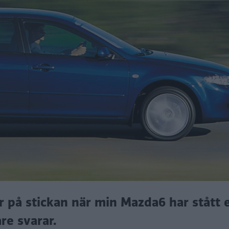
r på stickan när min Mazda6 har stått 
re svarar.