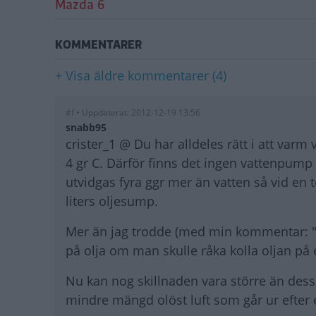
Mazda 6
KOMMENTARER
+ Visa äldre kommentarer (4)
#f • Uppdaterat: 2012-12-19 13:56
snabb95
crister_1 @ Du har alldeles rätt i att varm
4 gr C. Därför finns det ingen vattenpump 
utvidgas fyra ggr mer än vatten så vid en t
liters oljesump.
Mer än jag trodde (med min kommentar: "in
på olja om man skulle råka kolla oljan på 
Nu kan nog skillnaden vara större än dessa
mindre mängd olöst luft som går ur efter e