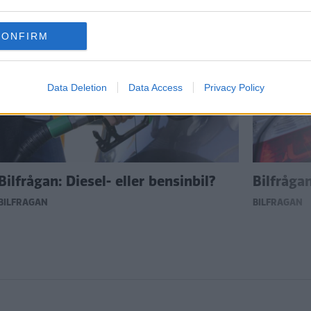
CONFIRM
Data Deletion
Data Access
Privacy Policy
Bilfrågan: Diesel- eller bensinbil?
Bilfråga
BILFRÅGAN
BILFRÅGAN