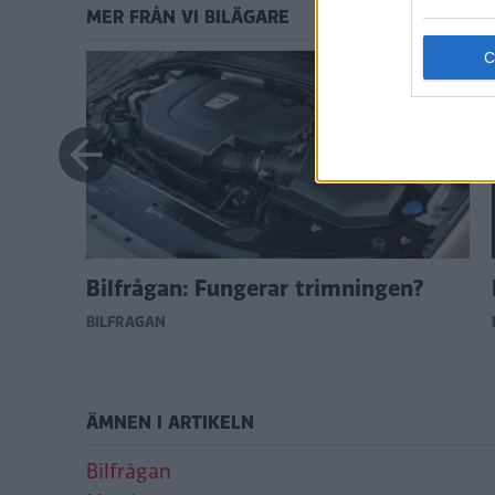
MER FRÅN VI BILÄGARE
are
Bilfrågan: Fungerar trimningen?
BILFRÅGAN
ÄMNEN I ARTIKELN
Bilfrågan