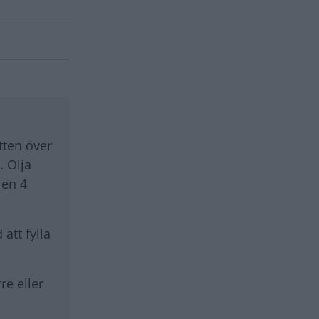
tten över
. Olja
 en 4
att fylla
re eller