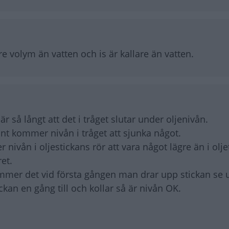
re volym än vatten och is är kallare än vatten.
 är så långt att det i tråget slutar under oljenivån.
nt kommer nivån i tråget att sjunka något.
ån i oljestickans rör att vara något lägre än i oljet
ret.
mmer det vid första gången man drar upp stickan se 
kan en gång till och kollar så är nivån OK.