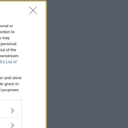
en förhöjd
 att göra
sonal or
ection to
ou may
 personal
out of the
 downstream
B’s List of
er and store
to grant or
ed purposes