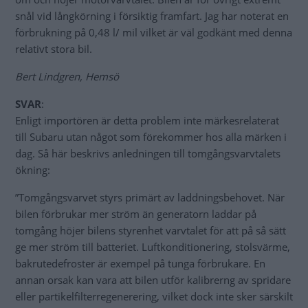
snål vid långkörning i försiktig framfart. Jag har noterat en
förbrukning på 0,48 l/ mil vilket är väl godkänt med denna
relativt stora bil.
Bert Lindgren, Hemsö
SVAR
:
Enligt importören är detta problem inte märkesrelaterat
till Subaru utan något som förekommer hos alla märken i
dag. Så här beskrivs anledningen till tomgångsvarvtalets
ökning:
”Tomgångsvarvet styrs primärt av laddningsbehovet. När
bilen förbrukar mer ström än generatorn laddar på
tomgång höjer bilens styrenhet varvtalet för att på så sätt
ge mer ström till batteriet. Luftkonditionering, stolsvärme,
bakrutedefroster är exempel på tunga förbrukare. En
annan orsak kan vara att bilen utför kalibrerng av spridare
eller partikelfilterregenerering, vilket dock inte sker särskilt