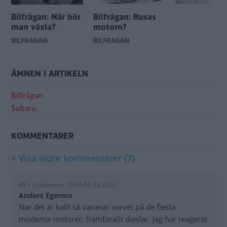
BILFRÅGAN
Bilfrågan: När bör
Bilfrågan: Rusas
man växla?
motorn?
BILFRÅGAN
BILFRÅGAN
ÄMNEN I ARTIKELN
Bilfrågan
Subaru
KOMMENTARER
+ Visa äldre kommentarer (7)
#8 • Uppdaterat: 2014-04-23 22:52
Anders Egermo
När det är kallt så varierar varvet på de flesta
moderna motorer, framförallt dieslar. Jag har reagerat