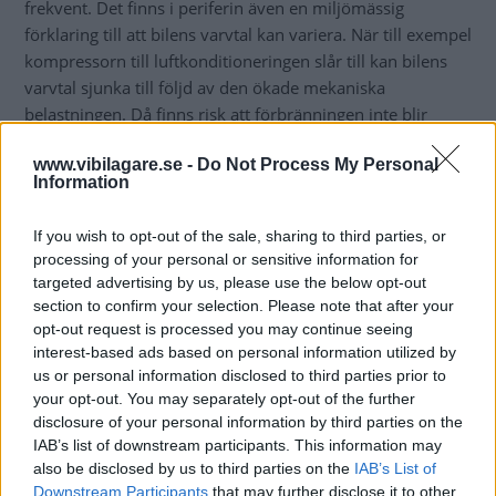
frekvent. Det finns i periferin även en miljömässig
förklaring till att bilens varvtal kan variera. När till exempel
kompressorn till luftkonditioneringen slår till kan bilens
varvtal sjunka till följd av den ökade mekaniska
belastningen. Då finns risk att förbränningen inte blir
fullständig med ändrade utsläppsnivåer som följd. Genom
www.vibilagare.se -
Do Not Process My Personal
att justera varvtalet kan förbränningen optimeras så att
Information
bilen håller sig inom de nivåer de respektive Euro-
klassningarna föreskriver.”
If you wish to opt-out of the sale, sharing to third parties, or
processing of your personal or sensitive information for
Alla dessa förklaringar är tänkbara men vi har inte träffat
targeted advertising by us, please use the below opt-out
på fenomenet hos andra dieslar. Då bilen uppenbarligen
section to confirm your selection. Please note that after your
gör detta med goda avsikter är det kanske något du får
opt-out request is processed you may continue seeing
leva med.
interest-based ads based on personal information utilized by
us or personal information disclosed to third parties prior to
Bengt Dieden
your opt-out. You may separately opt-out of the further
disclosure of your personal information by third parties on the
DIskutera
: Hur skulle du svara på frågan?
IAB’s list of downstream participants. This information may
also be disclosed by us to third parties on the
IAB’s List of
Downstream Participants
that may further disclose it to other