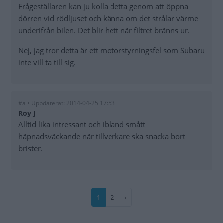
Frågeställaren kan ju kolla detta genom att öppna
dörren vid rödljuset och känna om det strålar värme
underifrån bilen. Det blir hett när filtret bränns ur.
Nej, jag tror detta är ett motorstyrningsfel som Subaru
inte vill ta till sig.
#a • Uppdaterat: 2014-04-25 17:53
Roy J
Alltid lika intressant och ibland smått
häpnadsväckande när tillverkare ska snacka bort
brister.
Paginering
Nuvarande
1
Sida
2
Nästa
›
sida
sida