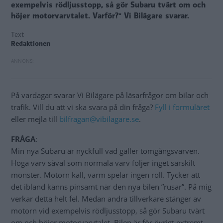
exempelvis rödljusstopp, så gör Subaru tvärt om och
höjer motorvarvtalet. Varför?" Vi Bilägare svarar.
Text
Redaktionen
På vardagar svarar Vi Bilägare på läsarfrågor om bilar och
trafik. Vill du att vi ska svara på din fråga?
Fyll i formuläret
eller mejla till
bilfragan@vibilagare.se
.
FRÅGA
:
Min nya Subaru är nyckfull vad gäller tomgångsvarven.
Höga varv såväl som normala varv följer inget särskilt
mönster. Motorn kall, varm spelar ingen roll. Tycker att
det ibland känns pinsamt när den nya bilen ”rusar”. På mig
verkar detta helt fel. Medan andra tillverkare stänger av
motorn vid exempelvis rödljusstopp, så gör Subaru tvärt
om och höjer motorvarvtalet. Bilen är för övrigt extremt