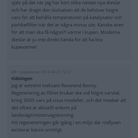
själv på det när jag har kört olika nästan nya dieslar
och har dragit den slutsatsen att de behöver högre
varv för att behålla temperaturen på katalysator och
partikelfilter när det är några minus ute. Kanske även
för att man ska få någon?! värme i kupen. Moderna
dieslar är ju inte direkt kända för att ha bra
kupevärme!
#9 • Uppdaterat: 2014-04-25 12:57
Hälsingen
Jag är extremt tveksam Reverend Benny.
Regenerering av filtret brukar ske vid högre varvtal;
kring 3000 varv på vissa modeller, och det innebär att
det oftast är aktuellt enkom på
landsvägs/motorvägskörning.
Att regenereringen går igång i en miljö där rödlysen
existerar känns orimligt.