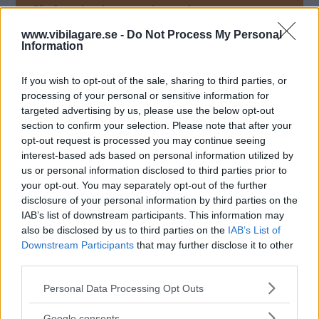
Få vårt nyhetsbrev utan kostnad
www.vibilagare.se -
Do Not Process My Personal
Information
If you wish to opt-out of the sale, sharing to third parties, or
processing of your personal or sensitive information for
targeted advertising by us, please use the below opt-out
Genom att anmäla dig godkänner du OK-förlagets
section to confirm your selection. Please note that after your
personuppgiftspolicy.
opt-out request is processed you may continue seeing
interest-based ads based on personal information utilized by
us or personal information disclosed to third parties prior to
your opt-out. You may separately opt-out of the further
MER FRÅN VI BILÄGARE
disclosure of your personal information by third parties on the
IAB’s list of downstream participants. This information may
also be disclosed by us to third parties on the
IAB’s List of
Downstream Participants
that may further disclose it to other
third parties.
Please note that this website/app uses one or more Google
Personal Data Processing Opt Outs
Bilfrågan: Vilka
Bilfrågan: Vad
Bilfrågan: Va
services and may gather and store information including but
trafikregler gäller?
göra åt NOx-
kostar
not limited to your visit or usage behaviour. You may click to
Google consents