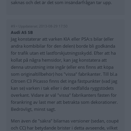
saknas och det är det som insändarfrågan tar upp.
#9 • Uppdaterat: 2013-08-29 17:50
Audi A5 SB
Jag konstaterar att varken KIA eller PSA:s bilar (eller
andra kombibilar för den delen) borde bli godkända
för trafik utan ett lastförskjutningsskydd. Efter att ha
kollat på några hemsidor, kan jag konstatera att
denna utrustning inte ingår (eller ens finns att köpa
som originaltillbehör) hos "vissa" fabrikanter. Till bl.a
Citroen C3 Picasso finns det inga fästpunkter (vad jag
kan se) varken i tak eller i det nedfällda ryggstödets
överkant. Vidare är väl "vissa" fabrikanters fästen för
förankring av last mer att betrakta som dekorationer.
Bedrövligt, minst sagt.
Men även de "säkra" bilarnas versioner (sedan, coupé
och CC) har betydande brister i detta avseende, vilket