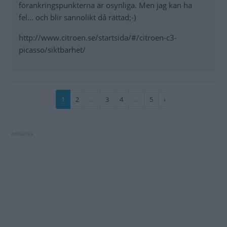
förankringspunkterna är osynliga. Men jag kan ha
fel... och blir sannolikt då rättad;-)
http://www.citroen.se/startsida/#/citroen-c3-
picasso/siktbarhet/
Paginering
Nuvarande
1
Sida
2
…
Sida
3
Sida
4
…
Sida
5
Nästa
›
sida
sida