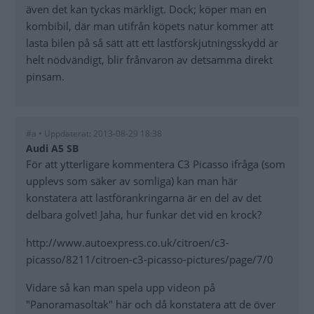
även det kan tyckas märkligt. Dock; köper man en
kombibil, där man utifrån köpets natur kommer att
lasta bilen på så sätt att ett lastförskjutningsskydd är
helt nödvändigt, blir frånvaron av detsamma direkt
pinsam.
#a • Uppdaterat: 2013-08-29 18:38
Audi A5 SB
För att ytterligare kommentera C3 Picasso ifråga (som
upplevs som säker av somliga) kan man här
konstatera att lastförankringarna är en del av det
delbara golvet! Jaha, hur funkar det vid en krock?
http://www.autoexpress.co.uk/citroen/c3-
picasso/8211/citroen-c3-picasso-pictures/page/7/0
Vidare så kan man spela upp videon på
"Panoramasoltak" här och då konstatera att de över