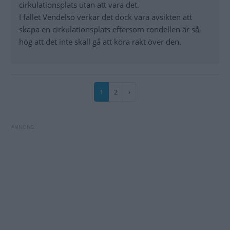
cirkulationsplats utan att vara det.
I fallet Vendelsö verkar det dock vara avsikten att
skapa en cirkulationsplats eftersom rondellen är så
hög att det inte skall gå att köra rakt över den.
Paginering
Nuvarande
1
Sida
2
Nästa
›
sida
sida