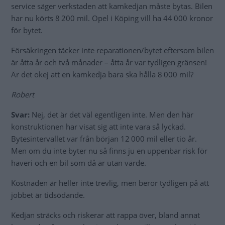
service säger verkstaden att kamkedjan måste bytas. Bilen
har nu körts 8 200 mil. Opel i Köping vill ha 44 000 kronor
för bytet.
Försäkringen täcker inte reparationen/bytet eftersom bilen
är åtta år och två månader – åtta år var tydligen gränsen!
Är det okej att en kamkedja bara ska hålla 8 000 mil?
Robert
Svar:
Nej, det är det väl egentligen inte. Men den här
konstruktionen har visat sig att inte vara så lyckad.
Bytesintervallet var från början 12
000 mil eller tio år.
Men om du inte byter nu så finns ju en uppenbar risk för
haveri och en bil som då är utan värde.
Kostnaden är heller inte trevlig, men beror tydligen på att
jobbet är tidsödande.
Kedjan sträcks och riskerar att rappa över, bland annat