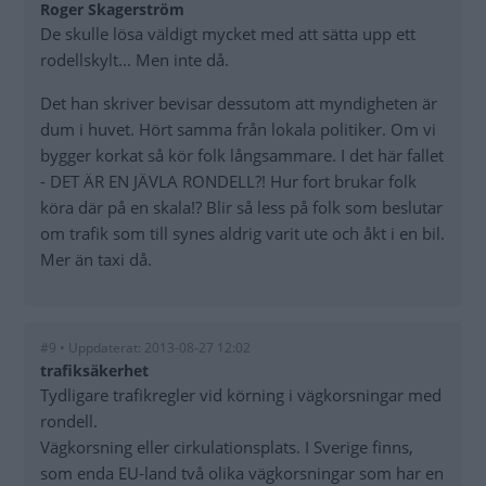
Roger Skagerström
De skulle lösa väldigt mycket med att sätta upp ett
rodellskylt... Men inte då.
Det han skriver bevisar dessutom att myndigheten är
dum i huvet. Hört samma från lokala politiker. Om vi
bygger korkat så kör folk långsammare. I det här fallet
- DET ÄR EN JÄVLA RONDELL?! Hur fort brukar folk
köra där på en skala!? Blir så less på folk som beslutar
om trafik som till synes aldrig varit ute och åkt i en bil.
Mer än taxi då.
#9 • Uppdaterat: 2013-08-27 12:02
trafiksäkerhet
Tydligare trafikregler vid körning i vägkorsningar med
rondell.
Vägkorsning eller cirkulationsplats. I Sverige finns,
som enda EU-land två olika vägkorsningar som har en