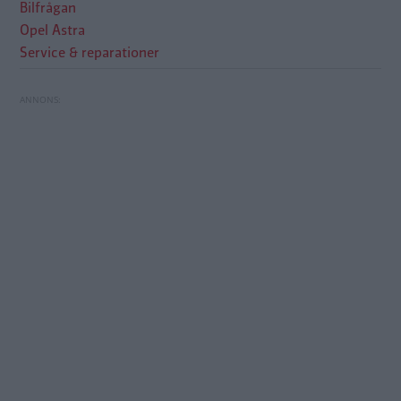
Bilfrågan
Opel Astra
Service & reparationer
Måste jag byta kamkedja redan efter 8 000
Bilfrågan: Vilka trafikregler gäller här?
mil?