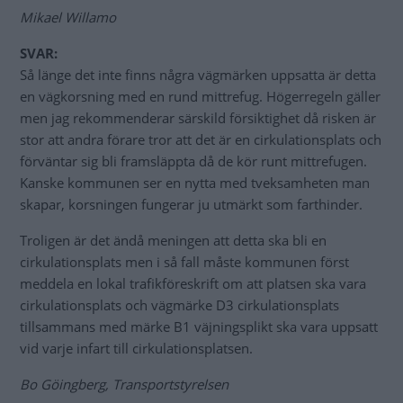
Mikael Willamo
SVAR:
Så länge det inte finns några vägmärken uppsatta är detta
en vägkorsning med en rund mittrefug. Högerregeln gäller
men jag rekommenderar särskild försiktighet då risken är
stor att andra förare tror att det är en cirkulationsplats och
förväntar sig bli framsläppta då de kör runt mittrefugen.
Kanske kommunen ser en nytta med tveksamheten man
skapar, korsningen fungerar ju utmärkt som farthinder.
Troligen är det ändå meningen att detta ska bli en
cirkulationsplats men i så fall måste kommunen först
meddela en lokal trafikföreskrift om att platsen ska vara
cirkulationsplats och vägmärke D3 cirkulationsplats
tillsammans med märke B1 väjningsplikt ska vara uppsatt
vid varje infart till cirkulationsplatsen.
Bo Göingberg, Transportstyrelsen