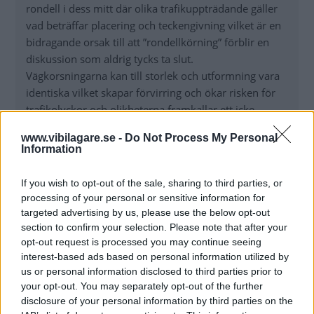
rondell i dess mitt där olika trafikuppträdande gäller
vad beträffar placering och teckengivning vilket är en
bidragande orsak till att ”rondellkörning” förblir en
diskussion som aldrig tycks ta slut.
Vägkorsningarna kan till storlek och utformning vara
identiska vilket skapar förvirring och ökar risken för
trafikolyckor och olikheterna framkallar ett icke
önskvärt trafikbeteende
www.vibilagare.se -
Do Not Process My Personal
A. Vägkorsning med eller utan rondell i dess mitt som
Information
saknar vägmärken – i sådana vägkorsningar gäller
högerregeln. Anvisningar ska följas och tecken ska ges
If you wish to opt-out of the sale, sharing to third parties, or
till vänster och höger men inte vid färd rakt fram.
processing of your personal or sensitive information for
B. Vägkorsning som är utmärkt som en
targeted advertising by us, please use the below opt-out
cirkulationsplats – här gäller väjnings– eller stopplikt
section to confirm your selection. Please note that after your
opt-out request is processed you may continue seeing
åt all trafik som är inne i korsningen (vänster).
interest-based ads based on personal information utilized by
Anvisningar behöver inte följas och tecken till vänster
us or personal information disclosed to third parties prior to
behöver endast ges i små och medelstora platser. Vad
your opt-out. You may separately opt-out of the further
avgör om en cirkulationsplats är stor, normal eller
disclosure of your personal information by third parties on the
liten? Och vem avgör det?