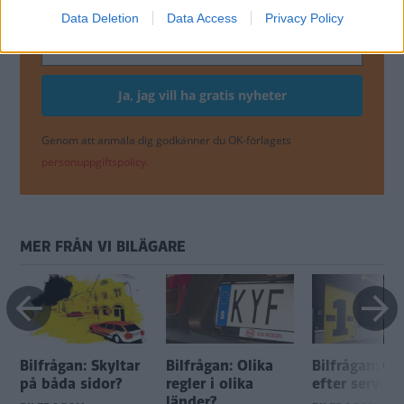
Få vårt nyhetsbrev utan kostnad
Data Deletion
Data Access
Privacy Policy
Genom att anmäla dig godkänner du OK-förlagets
personuppgiftspolicy.
MER FRÅN VI BILÄGARE
Bilfrågan: Skyltar
Bilfrågan: Olika
Bilfrågan: Ga
på båda sidor?
regler i olika
efter service
länder?