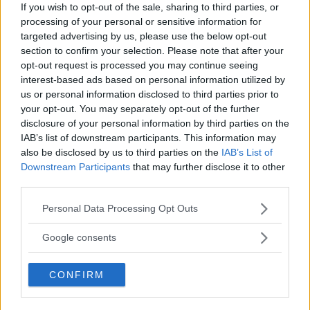
information till motorstyrningen. Om hallgivaren slutar
If you wish to opt-out of the sale, sharing to third parties, or
processing of your personal or sensitive information for
fungera, till exempel genom att smuts lägger sig i den, får
targeted advertising by us, please use the below opt-out
inte motorstyrningen de data den behöver för en optimal
section to confirm your selection. Please note that after your
funktion hos motorn.
opt-out request is processed you may continue seeing
interest-based ads based on personal information utilized by
us or personal information disclosed to third parties prior to
your opt-out. You may separately opt-out of the further
disclosure of your personal information by third parties on the
Motorn fortsätter att fungera men tändningen ställs i ett
IAB’s list of downstream participants. This information may
fast läge och motorn kommer att gå dåligt, särskilt vid hög
also be disclosed by us to third parties on the
IAB’s List of
belastning. En verkstad bör klara att åtgärda detta.
Downstream Participants
that may further disclose it to other
third parties.
Bengt Dieden, Vi Bilägare
Please note that this website/app uses one or more Google
Personal Data Processing Opt Outs
Diskutera:
Hur skulle du svara på frågan?
services and may gather and store information including but
not limited to your visit or usage behaviour. You may click to
Google consents
grant or deny consent to Google and its third-party tags to
use your data for below specified purposes in below Google
CONFIRM
MISSA INTE KOMMANDE ARTIKLAR OM
consent section.
VOLKSWAGEN GOLF