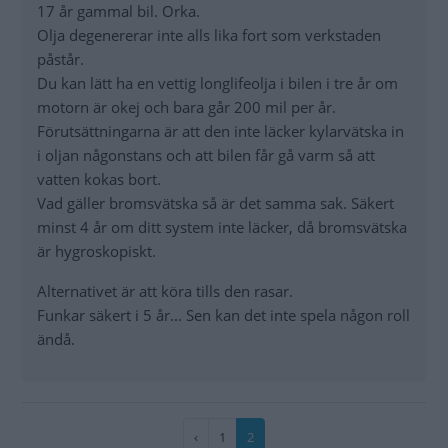
17 år gammal bil. Orka.
Olja degenererar inte alls lika fort som verkstaden
påstår.
Du kan lätt ha en vettig longlifeolja i bilen i tre år om
motorn är okej och bara går 200 mil per år.
Förutsättningarna är att den inte läcker kylarvätska in
i oljan någonstans och att bilen får gå varm så att
vatten kokas bort.
Vad gäller bromsvätska så är det samma sak. Säkert
minst 4 år om ditt system inte läcker, då bromsvätska
är hygroskopiskt.
Alternativet är att köra tills den rasar.
Funkar säkert i 5 år... Sen kan det inte spela någon roll
ändå.
Paginering
Föregående
‹
Sida
1
Nuvarande
2