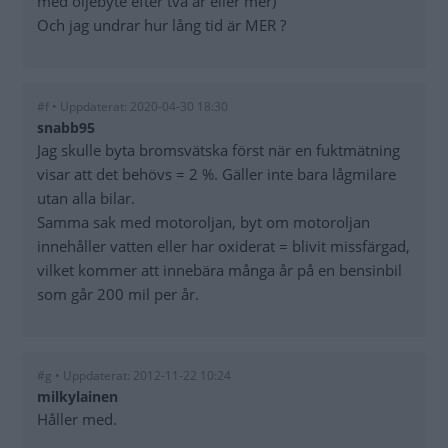
med oljebyte efter två år eller mer)
Och jag undrar hur lång tid är MER ?
#f • Uppdaterat: 2020-04-30 18:30
snabb95
Jag skulle byta bromsvätska först när en fuktmätning
visar att det behövs = 2 %. Gäller inte bara lågmilare
utan alla bilar.
Samma sak med motoroljan, byt om motoroljan
innehåller vatten eller har oxiderat = blivit missfärgad,
vilket kommer att innebära många år på en bensinbil
som går 200 mil per år.
#g • Uppdaterat: 2012-11-22 10:24
milkylainen
Håller med.