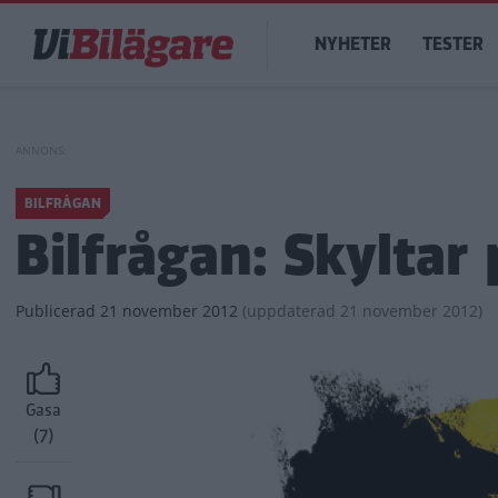
Hoppa
Main
till
NYHETER
TESTER
navigation
huvudinnehåll
BILFRÅGAN
Bilfrågan: Skyltar
Publicerad
21 november 2012
(
uppdaterad
21 november 2012)
Gasa
(7)