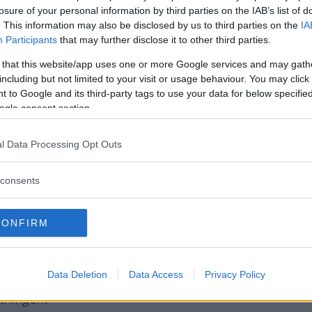
-skyltar sitter på båda sidor vid en sänkning av hast
losure of your personal information by third parties on the IAB’s list of
. This information may also be disclosed by us to third parties on the
IA
Participants
that may further disclose it to other third parties.
 that this website/app uses one or more Google services and may gath
including but not limited to your visit or usage behaviour. You may click 
 to Google and its third-party tags to use your data for below specifi
nsningen ändras på den vägen ska det utmärkas med
ogle consent section.
or av vägen.
l Data Processing Opt Outs
ommer in på en väg med annan hastighetsgräns räck
agit initiativ till att välja en annan väg och då faller
consents
 anvisningar som gäller på den nya vägen.
påminnelse när samma hastighetsgräns gäller längre
CONFIRM
av vägen.
Data Deletion
Data Access
Privacy Policy
ltningen?