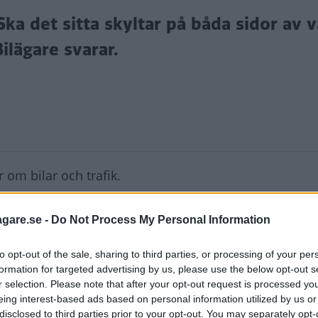
 Ska det sitta skyltar på båda sidor av 
ilägare svarar.
 om bilar och trafik.
agare.se -
Do Not Process My Personal Information
 jag funderat på vilka regler som gäller. Jag har fått l
a på båda sidor av vägen.
to opt-out of the sale, sharing to third parties, or processing of your per
formation for targeted advertising by us, please use the below opt-out s
 på höger sida i alla bostadsområden då hastigheten 
r selection. Please note that after your opt-out request is processed y
t ur villakvarteret.
eing interest-based ads based on personal information utilized by us or
disclosed to third parties prior to your opt-out. You may separately opt-