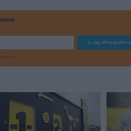
FRÅGAN
ftspolicy.