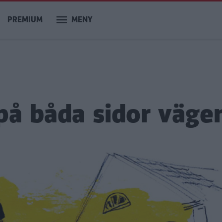
PREMIUM
MENY
 på båda sidor väge