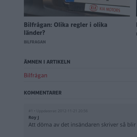
ive?
Bilfrågan: Olika regler i olika
länder?
BILFRÅGAN
ÄMNEN I ARTIKELN
Bilfrågan
KOMMENTARER
#1 • Uppdaterat: 2012-11-21 20:56
Roy J
Att döma av det insändaren skriver så bli