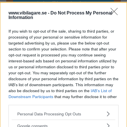
www.vibilagare.se -
Do Not Process My Personal
Genom att anmäla dig godkänner du OK-förlagets
Information
personuppgiftspolicy.
If you wish to opt-out of the sale, sharing to third parties, or
processing of your personal or sensitive information for
targeted advertising by us, please use the below opt-out
section to confirm your selection. Please note that after your
MER FRÅN VI BILÄGARE
opt-out request is processed you may continue seeing
interest-based ads based on personal information utilized by
us or personal information disclosed to third parties prior to
your opt-out. You may separately opt-out of the further
disclosure of your personal information by third parties on the
IAB’s list of downstream participants. This information may
Bilfrågan: Kraft i
Bilfrågan:
Fordonsskat
also be disclosed by us to third parties on the
IAB’s List of
dieseln utan
Nödvändig
efter CO2 ell
Downstream Participants
that may further disclose it to other
turbo?
service?
vikt?
third parties.
BILFRÅGAN
BILFRÅGAN
BILFRÅGAN
Please note that this website/app uses one or more Google
Personal Data Processing Opt Outs
services and may gather and store information including but
ÄMNEN I ARTIKELN
not limited to your visit or usage behaviour. You may click to
Google consents