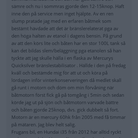
sämre och nu i sommras gjorde den 12-15knop. Haft
inne den på service men inget hjälpte. Av en ren
slump pratade jag med en erfaren båtmek som
bestämt hävdade att det är bränslerelaterat pga av
den höga halten av etanol i dagens bensin. På grund
av att den körs lite och båten har en stor 100L tank så
kan det bildas slem/beläggning pga etanolen så han
tyckte att jag skulle hälla i en flaska av Mercurys
Quicksilver bränslestabilisator . Hällde i den på fredag
kväll och bestämde mig för att ut och köra på
lördagen inför vinterkonserveringen då medlet skall
gå runt i motorn och döm om min förvåning när
båtmotorn först fick gå på tomgång i 5min och sedan
körde jag ut på sjön och båtmotorn varvade bättre
och båten gjorde 25knop, dvs. gick dubbelt så fort.
Motorn är en mercury 60hk från 2005 med få timmar
på mätaren. Jag blev helt salig.
Frugans bil, en Hundai i35 från 2012 har alltid ryckt