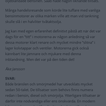
oljeblandade bensinen. Saab hade någon liknande tillsats.
Många handelsresande som körde lite tuffare med vanliga
bensinmotorer av olika märken ville att man vid tankning
skulle slå i en halvliter tvåtaktsolja.
Jag kan med egen erfarenhet definitivt påstå att när det var
dags för en ”titt” i motorerna av någon anledning så var
dessa motorer klart renare och mycket mindre ”slitna” i
lager kolvtappar och ventiler. Motorerna gick också
kännbart lite jämnare och mjukare med denna
inblandning. Men det var på den tiden det!
Åke Jansson
SVAR:
Både bränslen och smörjmedel har utvecklats mycket
sedan 50-talet. De tillsatser som behövs finns numera
redan i bensin, diesel och smörjolja. Ytterligare tillsatser är
därför inte nödvändiga eller ens önskvärda. En modern