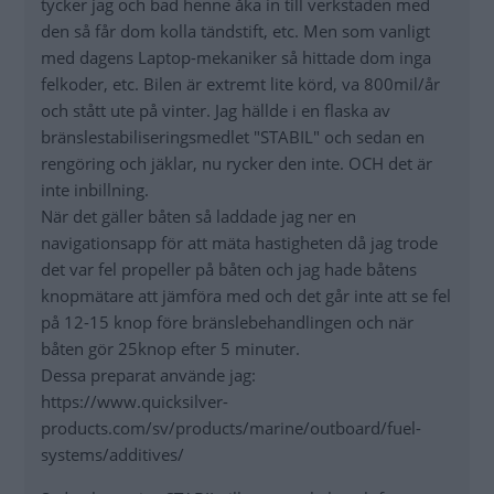
tycker jag och bad henne åka in till verkstaden med
den så får dom kolla tändstift, etc. Men som vanligt
med dagens Laptop-mekaniker så hittade dom inga
felkoder, etc. Bilen är extremt lite körd, va 800mil/år
och stått ute på vinter. Jag hällde i en flaska av
bränslestabiliseringsmedlet "STABIL" och sedan en
rengöring och jäklar, nu rycker den inte. OCH det är
inte inbillning.
När det gäller båten så laddade jag ner en
navigationsapp för att mäta hastigheten då jag trode
det var fel propeller på båten och jag hade båtens
knopmätare att jämföra med och det går inte att se fel
på 12-15 knop före bränslebehandlingen och när
båten gör 25knop efter 5 minuter.
Dessa preparat använde jag:
https://www.quicksilver-
products.com/sv/products/marine/outboard/fuel-
systems/additives/