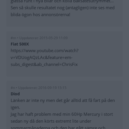
glassa runt i nya bilar och kolla baksätesutrymmet...
Sen så skulle resultatet nog (antagligen) inte ses med
blida ögon hos annonsörerna!
#m • Uppdaterat: 2015-05-29 11:09
Fiat 500X
https://www.youtube.com/watch?
v=VDUogAQzLAc&feature=em-
subs_digest&ab_channel=ChrisFix
#n • Uppdaterat: 2016-09-19 15:15
Diod
Länken är inte ny men det går alltid att få fart på den
igen.
Jag har haft problem med min 60Hp Mercury i stort
sedan ny då den körts extremt lite under
sommarmånaderna och den har gått sämre och