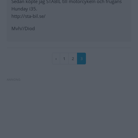
Sedan köpte jag STABIL till motorcykeln och frugans
Hunday i35.
http://sta-bil.se/
Mvh//Diod
Paginering
Föregående
‹
Sida
1
Sida
2
Nuvarande
3
sida
sida