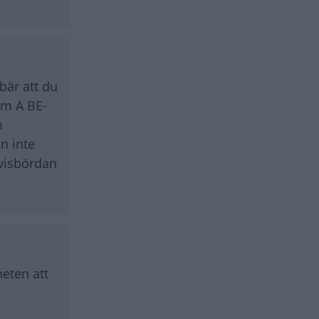
bär att du
om A BE-
m
n inte
evisbördan
heten att