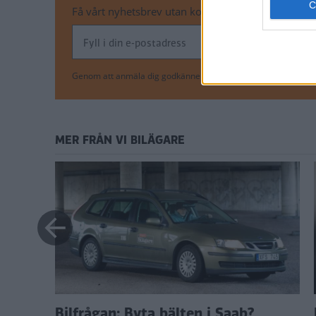
Få vårt nyhetsbrev utan kostnad
Genom att anmäla dig godkänner du OK-förlagets
personuppgi
MER FRÅN VI BILÄGARE
Bilfrågan: Byta bälten i Saab?