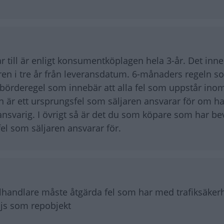
 till är enligt konsumentköplagen hela 3-år. Det inne
jaren i tre år från leveransdatum. 6-månaders regeln s
börderegel som innebär att alla fel som uppstår ino
 är ett ursprungsfel som säljaren ansvarar för om ha
 ansvarig. I övrigt så är det du som köpare som har b
t fel som säljaren ansvarar för.
 bilhandlare måste åtgärda fel som har med trafiksäker
äljs som repobjekt