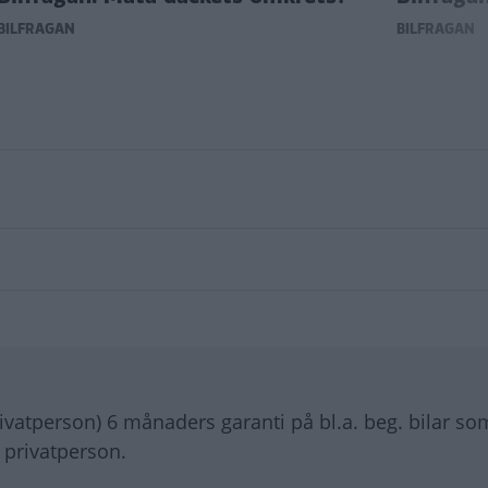
BILFRÅGAN
BILFRÅGAN
vatperson) 6 månaders garanti på bl.a. beg. bilar s
 privatperson.