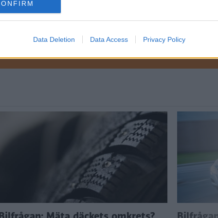
CONFIRM
Data Deletion
Data Access
Privacy Policy
ftspolicy.
Bilfrågan: Mäta däckets omkrets?
Bilfråga