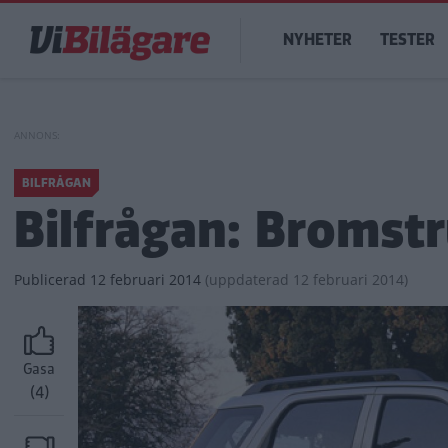
Hoppa
Main
till
NYHETER
TESTER
navigation
huvudinnehåll
BILFRÅGAN
Bilfrågan: Bromst
Publicerad
12 februari 2014
(
uppdaterad
12 februari 2014)
Gasa
(4)