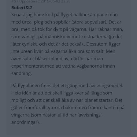
#6 • Uppdaterat: 2015-06-02 22:28
RobertSt2
Senast jag hade koll på flyget halkbekämpade man
med urea, plog och sopbilar (stora sopvalsar). Det är
bra, men på tok för dyrt på vägarna. Här räknar man,
som vanligt, på människoliv mot kostnaderna (jo det
låter cyniskt, och det är det också).. Dessutom ligger
inte urean kvar på vägarna lika bra som salt. Men
även saltet blåser ibland av, därför har man
experimenterat med att vattna vägbanorna innan
sandning.
På flygplanen finns det ett gäng med avisningsmedel.
Hela idén är att det skall ligga kvar så länge som
möjligt och att det skall åka av när planet startar. Det
gäller framförallt ytorna bakom den främre kanten på
vingarna (som nästan alltid har 'avvisnings'-
anordningar).