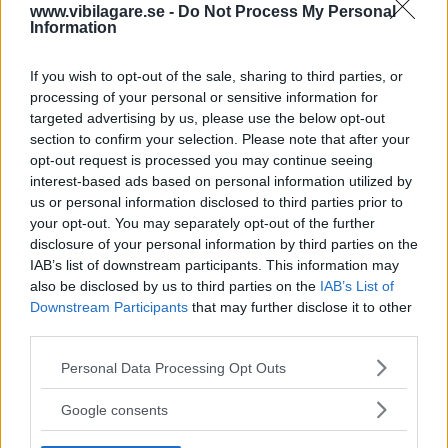
www.vibilagare.se -
Do Not Process My Personal
Information
Diskutera:
Hur skulle du svara på frågan?
If you wish to opt-out of the sale, sharing to third parties, or
processing of your personal or sensitive information for
MISSA INTE KOMMANDE ARTIKLAR OM
targeted advertising by us, please use the below opt-out
BILFRÅGAN
section to confirm your selection. Please note that after your
opt-out request is processed you may continue seeing
Få vårt nyhetsbrev utan kostnad
interest-based ads based on personal information utilized by
us or personal information disclosed to third parties prior to
your opt-out. You may separately opt-out of the further
disclosure of your personal information by third parties on the
IAB’s list of downstream participants. This information may
also be disclosed by us to third parties on the
IAB’s List of
Downstream Participants
that may further disclose it to other
Genom att anmäla dig godkänner du OK-förlagets
third parties.
personuppgiftspolicy.
Please note that this website/app uses one or more Google
Personal Data Processing Opt Outs
services and may gather and store information including but
not limited to your visit or usage behaviour. You may click to
Google consents
grant or deny consent to Google and its third-party tags to
MER FRÅN VI BILÄGARE
use your data for below specified purposes in below Google