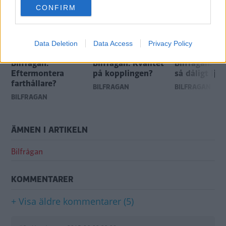
CONFIRM
consent section.
Data Deletion
Data Access
Privacy Policy
Bilfrågan:
Bilfrågan: Kvalitet
Bilfrågan: Va
Eftermontera
på kopplingen?
så dåligt ljus
farthållare?
BILFRÅGAN
BILFRÅGAN
BILFRÅGAN
ÄMNEN I ARTIKELN
Bilfrågan
KOMMENTARER
+ Visa äldre kommentarer (5)