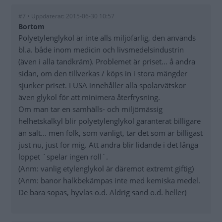
#7 • Uppdaterat: 2015-06-30 10:57
Bortom
Polyetylenglykol är inte alls miljöfarlig, den används
bl.a. både inom medicin och livsmedelsindustrin
(även i alla tandkräm). Problemet är priset... å andra
sidan, om den tillverkas / köps in i stora mängder
sjunker priset. I USA innehåller alla spolarvätskor
även glykol för att minimera återfrysning.
Om man tar en samhälls- och miljömässig
helhetskalkyl blir polyetylenglykol garanterat billigare
än salt... men folk, som vanligt, tar det som är billigast
just nu, just för mig. Att andra blir lidande i det långa
loppet ´spelar ingen roll´.
(Anm: vanlig etylenglykol är däremot extremt giftig)
(Anm: banor halkbekämpas inte med kemiska medel.
De bara sopas, hyvlas o.d. Aldrig sand o.d. heller)