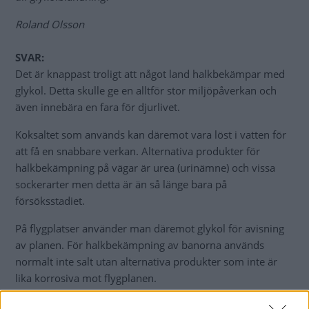
Roland Olsson
SVAR:
Det är knappast troligt att något land halkbekämpar med
glykol. Detta skulle ge en alltför stor miljöpåverkan och
även innebära en fara för djurlivet.
Koksaltet som används kan däremot vara löst i vatten för
att få en snabbare verkan. Alternativa produkter för
halkbekämpning på vägar är urea (urinämne) och vissa
sockerarter men detta är än så länge bara på
försöksstadiet.
På flygplatser använder man däremot glykol för avisning
av planen. För halkbekämpning av banorna används
normalt inte salt utan alternativa produkter som inte är
lika korrosiva mot flygplanen.
Bengt Dieden, Vi Bilägare