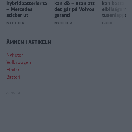
hybridbatterierna
kan dö – utan att
kan kosta
– Mercedes
det går på Volvos
elbilsägarna
sticker ut
garanti
tusenlappar
NYHETER
NYHETER
GUIDE
ÄMNEN I ARTIKELN
Nyheter
Volkswagen
Elbilar
Batteri