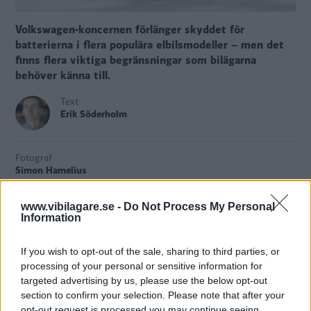
Volkswagen-koncernen förlänger skyddet för
batterierna i flera populära elbilsmodeller – men det
finns flera viktiga begränsningar som bilägarna
behöver känna till.
Text
Erik Söderholm
Fotograf
Simon Hamelius
www.vibilagare.se -
Do Not Process My Personal
Information
Volkswagen förlänger
försäkringsskyddet för batteriet i
If you wish to opt-out of the sale, sharing to third parties, or
sina elbilsmodeller. Det görs med hjälp av
processing of your personal or sensitive information for
försäkringsbolaget If.
targeted advertising by us, please use the below opt-out
section to confirm your selection. Please note that after your
Det innebär att personbilar från Volkswagen, Audi, Cupra,
opt-out request is processed you may continue seeing