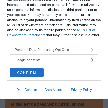
Skoda och Porsche kan få försäkringen för batteriet
interest-based ads based on personal information utilized by
förlängd i upp till 25 000 mil, men bara om bilägaren har
us or personal information disclosed to third parties prior to
valt märkesförsäkringen.
your opt-out. You may separately opt-out of the further
disclosure of your personal information by third parties on the
Ändringen görs den 1 juni och gäller även befintliga
IAB’s list of downstream participants. This information may
bilägare, men den gäller enbart elbilar – inte laddhybrider.
also be disclosed by us to third parties on the
IAB’s List of
Downstream Participants
that may further disclose it to other
Försäkringen garanterar
inte kapacitetsförlust utan bara
third parties.
”plötsliga och oförutsedda fel”, alltså skador som uppstår
Please note that this website/app uses one or more Google
Personal Data Processing Opt Outs
utan yttre påverkan, påpekar VW-koncernen i ett
services and may gather and store information including but
pressmeddelande.
not limited to your visit or usage behaviour. You may click to
Google consents
grant or deny consent to Google and its third-party tags to
Ändringen påverkar inte bilarnas batterigaranti. Den är
use your data for below specified purposes in below Google
fortfarande åtta år eller 16 000 mil, och under den tiden
CONFIRM
consent section.
garanteras att batteriet har kvar 70 procent av sin
kapacitet.
Data Deletion
Data Access
Privacy Policy
MISSA INTE KOMMANDE ARTIKLAR OM