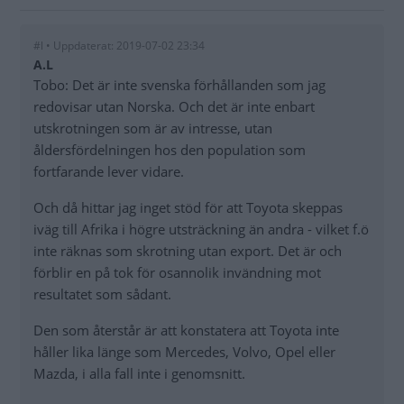
#l • Uppdaterat: 2019-07-02 23:34
A.L
Tobo: Det är inte svenska förhållanden som jag
redovisar utan Norska. Och det är inte enbart
utskrotningen som är av intresse, utan
åldersfördelningen hos den population som
fortfarande lever vidare.
Och då hittar jag inget stöd för att Toyota skeppas
iväg till Afrika i högre utsträckning än andra - vilket f.ö
inte räknas som skrotning utan export. Det är och
förblir en på tok för osannolik invändning mot
resultatet som sådant.
Den som återstår är att konstatera att Toyota inte
håller lika länge som Mercedes, Volvo, Opel eller
Mazda, i alla fall inte i genomsnitt.