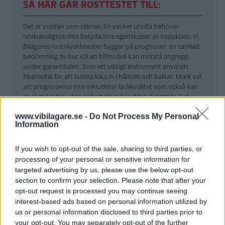
SÅ HÄR GÅR ROSTTESTET TILL:
Det är insidan som räknas. En vacker utsida behöver
nödvändigtvis inte betyda inre egenskaper av toppklass. Vi
Bilägares rostskyddstester bygger på prognoser, en samlad
bedömning av hur väl en bilmodell kan motstå angrepp
under garantitiden. Som ett viktigt instrument används
fiberoptik för att kunna kika in i hålrum och balkar. Märk väl
att prognoserna inte inkluderar lackkvalitet som också kan
ge rostskador, utan enbart grundskyddet. Framtida lack-
eller limsläpp är omöjliga att förutse. Revidering av betyg
www.vibilagare.se -
Do Not Process My Personal
förekommer om uppföljningar efter några år visar på annat
Information
resultat.
If you wish to opt-out of the sale, sharing to third parties, or
processing of your personal or sensitive information for
KRITERIER FÖR BEDÖMNINGEN:T
targeted advertising by us, please use the below opt-out
section to confirm your selection. Please note that after your
Material
: Upphängningar av aluminium och karossdelar av
opt-out request is processed you may continue seeing
aluminium eller plast ger plus i kanten. Så länge materialet
interest-based ads based on personal information utilized by
enbart består av stål finns alltid rostrisk. Aluminium kan vid
us or personal information disclosed to third parties prior to
galvanisk korrosion ge så kallad vitrost.
your opt-out. You may separately opt-out of the further