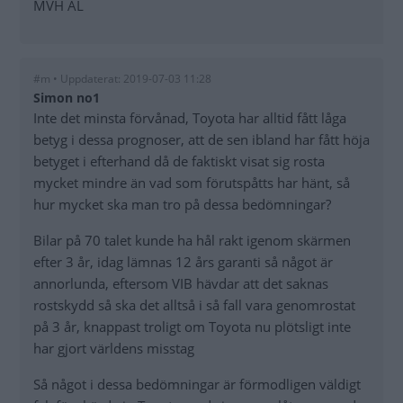
MVH AL
#m • Uppdaterat: 2019-07-03 11:28
Simon no1
Inte det minsta förvånad, Toyota har alltid fått låga
betyg i dessa prognoser, att de sen ibland har fått höja
betyget i efterhand då de faktiskt visat sig rosta
mycket mindre än vad som förutspåtts har hänt, så
hur mycket ska man tro på dessa bedömningar?
Bilar på 70 talet kunde ha hål rakt igenom skärmen
efter 3 år, idag lämnas 12 års garanti så något är
annorlunda, eftersom VIB hävdar att det saknas
rostskydd så ska det alltså i så fall vara genomrostat
på 3 år, knappast troligt om Toyota nu plötsligt inte
har gjort världens misstag
Så något i dessa bedömningar är förmodligen väldigt