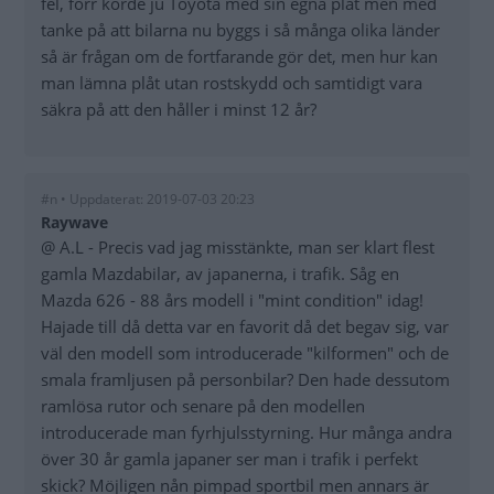
fel, förr körde ju Toyota med sin egna plåt men med
tanke på att bilarna nu byggs i så många olika länder
så är frågan om de fortfarande gör det, men hur kan
man lämna plåt utan rostskydd och samtidigt vara
säkra på att den håller i minst 12 år?
#n • Uppdaterat: 2019-07-03 20:23
Raywave
@ A.L - Precis vad jag misstänkte, man ser klart flest
gamla Mazdabilar, av japanerna, i trafik. Såg en
Mazda 626 - 88 års modell i "mint condition" idag!
Hajade till då detta var en favorit då det begav sig, var
väl den modell som introducerade "kilformen" och de
smala framljusen på personbilar? Den hade dessutom
ramlösa rutor och senare på den modellen
introducerade man fyrhjulsstyrning. Hur många andra
över 30 år gamla japaner ser man i trafik i perfekt
skick? Möjligen nån pimpad sportbil men annars är