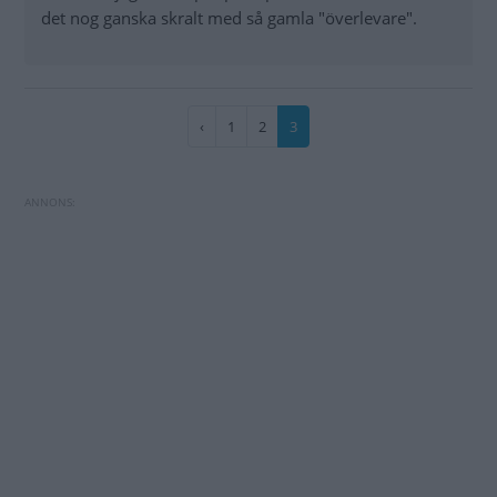
det nog ganska skralt med så gamla "överlevare".
Paginering
Föregående
‹
Sida
1
Sida
2
Nuvarande
3
sida
sida