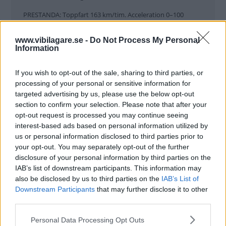
PRESTANDA: Toppfart 163 km/tim. Acceleration 0–100
km/tim 14,2 s (fabriksuppg.).
www.vibilagare.se -
Do Not Process My Personal
EURO NCAP/VIB:S ROSTBETYG ηη/4
Information
VIB:S LJUSBETYG: Halvljus 4/helljus 2 (värden från ordinarie
biltest, övriga bilars strålkastarbetyg är efter mätning av
If you wish to opt-out of the sale, sharing to third parties, or
respektive exemplar).
processing of your personal or sensitive information for
targeted advertising by us, please use the below opt-out
section to confirm your selection. Please note that after your
opt-out request is processed you may continue seeing
Så funkar långtestet
interest-based ads based on personal information utilized by
us or personal information disclosed to third parties prior to
För den som
följt långteststallens öden och äventyr under
your opt-out. You may separately opt-out of the further
åren sedan 1988 (ni är sannerligen många!) kommer 2022
disclosure of your personal information by third parties on the
års omgång inte att innebära några direkt
IAB’s list of downstream participants. This information may
also be disclosed by us to third parties on the
IAB’s List of
revolutionerande nyheter – utom en: alla kvintettens bilar
Downstream Participants
that may further disclose it to other
har dragkrok.
third parties.
Det är inte för att tillgodose frekventa båtdragare och
Please note that this website/app uses one or more Google
Personal Data Processing Opt Outs
snickerinödiga fritidshus-ägare i långtestlaget. Nej, syftet