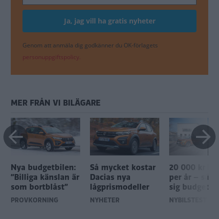
Genom att anmäla dig godkänner du OK-förlagets
personuppgiftspolicy.
MER FRÅN VI BILÄGARE
e
Nya budgetbilen:
Så mycket kostar
20 000 kr bil
”Billiga känslan är
Dacias nya
per år – så s
som bortblåst”
lågprismodeller
sig budgetbi
PROVKÖRNING
NYHETER
NYBILSTEST