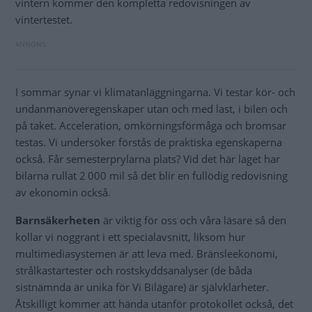
vintern kommer den kompletta redovisningen av
vintertestet.
I sommar synar vi klimatanläggningarna. Vi testar kör- och
undanmanöveregenskaper utan och med last, i bilen och
på taket. Acceleration, omkörningsförmåga och bromsar
testas. Vi undersöker förstås de praktiska egenskaperna
också. Får semesterprylarna plats? Vid det här laget har
bilarna rullat 2 000 mil så det blir en fullödig redovisning
av ekonomin också.
Barnsäkerheten
är viktig för oss och våra läsare så den
kollar vi noggrant i ett specialavsnitt, liksom hur
multimediasystemen är att leva med. Bränsleekonomi,
strålkastartester och rostskyddsanalyser (de båda
sistnämnda är unika för Vi Bilägare) är självklarheter.
Åtskilligt kommer att hända utanför protokollet också, det