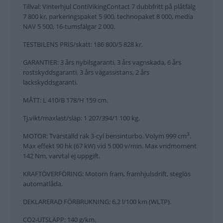
Tillval: Vinterhjul ContiVikingContact 7 dubbfritt på plåtfälg
7 800 kr, parkeringspaket 5 900, technopaket 8 000, media
NAV 5 500, 16-tumsfälgar 2 000.
TESTBILENS PRIS/skatt: 186 800/5 828 kr.
GARANTIER: 3 års nybilsgaranti, 3 års vagnskada, 6 års
rostskyddsgaranti, 3 års vägassistans, 2 års
lackskyddsgaranti.
MÅTT: L 410/B 178/H 159 cm.
Tj.vikt/maxlast/släp: 1 207/394/1 100 kg.
3
MOTOR: Tvärställd rak 3-cyl bensinturbo. Volym 999 cm
.
Max effekt 90 hk (67 kW) vid 5 000 v/min. Max vridmoment
142 Nm, varvtal ej uppgift.
KRAFTÖVERFÖRING: Motorn fram, framhjulsdrift, steglös
automatlåda.
DEKLARERAD FÖRBRUKNING: 6,2 l/100 km (WLTP).
CO2-UTSLÄPP: 140 g/km.