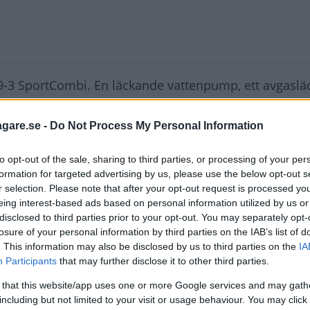
b 9-3 SportCombi. En läckande vattenpump, ett avgasl
atteri och knackande krängningshämmarstag kostade 
agare.se -
Do Not Process My Personal Information
ronor vid 12 000 mil – se där ett annat miltal att hålla
to opt-out of the sale, sharing to third parties, or processing of your per
ice just vid det milintervallet.
formation for targeted advertising by us, please use the below opt-out s
r selection. Please note that after your opt-out request is processed y
när det sker extra plågsamma, men i det långa loppet
eing interest-based ads based on personal information utilized by us or
la bilkostnaderna, åtminstone om bilarna varit med s
disclosed to third parties prior to your opt-out. You may separately opt-
losure of your personal information by third parties on the IAB’s list of
nslekostnaderna är det som dränerar bilekonomin all
. This information may also be disclosed by us to third parties on the
IA
Participants
that may further disclose it to other third parties.
30 kronor och det är förhållandevis mycket, 14,7 proc
ius har kostat oss 39 030 kronor och en mer normal
 that this website/app uses one or more Google services and may gath
including but not limited to your visit or usage behaviour. You may click 