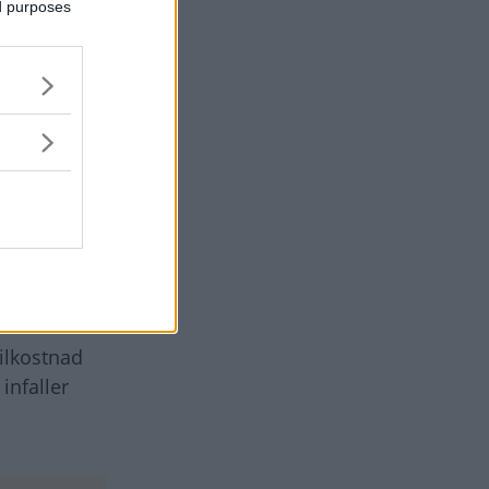
ed purposes
tre år
larna
lömmer
175 400
ia Cee´d
milkostnad
infaller