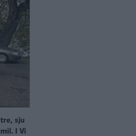
tre, sju
il. I Vi