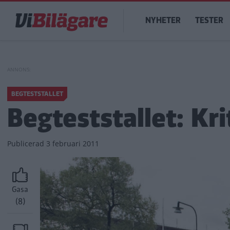
Hoppa
Main
till
NYHETER
TESTER
navigation
huvudinnehåll
BEGTESTSTALLET
Begteststallet: Kr
Publicerad
3 februari 2011
Gasa
(8)