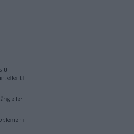
itt
 eller till
gång eller
roblemen i