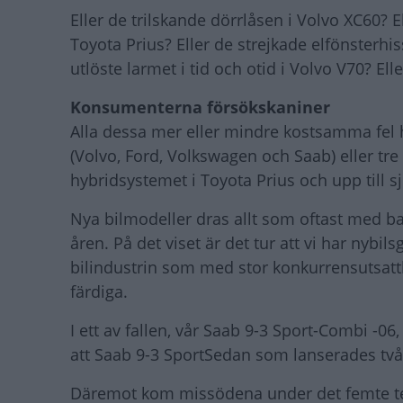
Eller de trilskande dörrlåsen i Volvo XC60? E
Toyota Prius? Eller de strejkade elfönster
utlöste larmet i tid och otid i Volvo V70? E
Konsumenterna försökskaniner
Alla dessa mer eller mindre kostsamma fel ha
(Volvo, Ford, Volkswagen och Saab) eller tre 
hybridsystemet i Toyota Prius och upp till sj
Nya bilmodeller dras allt som oftast med ba
åren. På det viset är det tur att vi har nyb
bilindustrin som med stor konkurrensutsatt
färdiga.
I ett av fallen, vår Saab 9-3 Sport-Combi -0
att Saab 9-3 SportSedan som lanserades två
Däremot kom missödena under det femte testå