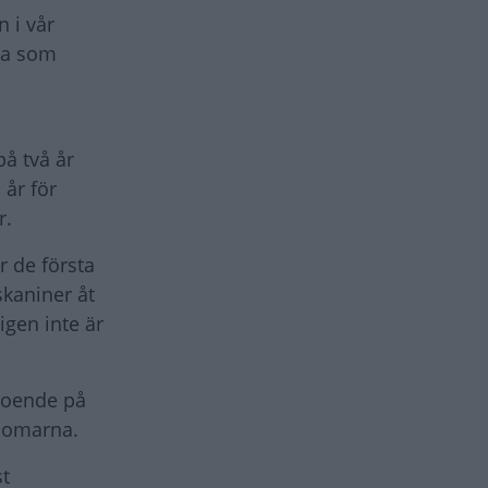
n i vår
rna som
på två år
 år för
r.
r de första
skaniner åt
igen inte är
eroende på
kdomarna.
st