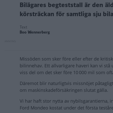
Bilägares begteststall är den äl
körsträckan för samtliga sju bila
Text
Boo Wennerberg
Missöden som sker före eller efter de kritis
bilinnehav. Ett allvarligare haveri kan vi stå
viss del om det sker före 10 000 mil som of
Däremot blir naturligtvis missnöjet påtagligt
om maskinskadeförsäkringen slutat gälla.
Vi har haft stor nytta av nybilsgarantierna,
Ford Mondeo kostat under det första teståre