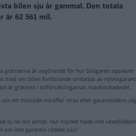
dsta bilen sju år gammal. Den totala
r är 62 561 mil.
ka gränserna är avgörande för hur bilägaren upplever s
 ut med om bilen fortfarande omfattas av nybilsgarantin,
tast är gränsen i bilförsäkringarnas maskinskadedel.
 om ett missöde inträffar strax efter garantitidens ut
 inte tu tal om annat. Hur mycket hade inte växellådep
t om inte garantin räddat oss?