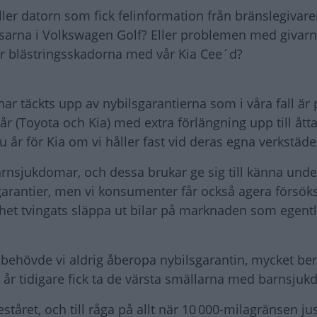
ller datorn som fick felinformation från bränslegivare
hissarna i Volkswagen Golf? Eller problemen med giva
ller blästringsskadorna med vår Kia Cee´d?
r täckts upp av nybilsgarantierna som i våra fall är 
år (Toyota och Kia) med extra förlängning upp till åtta
u år för Kia om vi håller fast vid deras egna verkstäde
rnsjukdomar, och dessa brukar ge sig till känna unde
ilsgarantier, men vi konsumenter får också agera försök
het tvingats släppa ut bilar på marknaden som egentl
6, behövde vi aldrig åberopa nybilsgarantin, mycket b
 år tidigare fick ta de värsta smällarna med barnsju
ret, och till råga på allt när 10 000-milagränsen ju