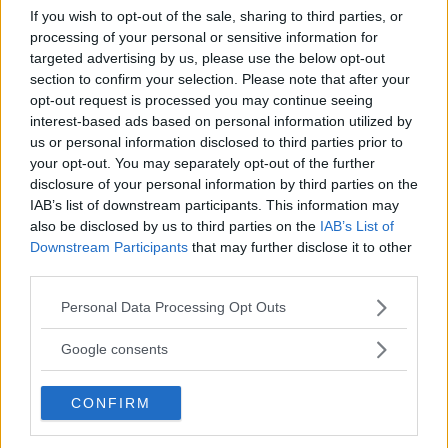
If you wish to opt-out of the sale, sharing to third parties, or
Läs hela duellen mellan Citroën C5 Tourer och Volvo
processing of your personal or sensitive information for
V70 i Vi Bilägare 13/09.
targeted advertising by us, please use the below opt-out
section to confirm your selection. Please note that after your
opt-out request is processed you may continue seeing
interest-based ads based on personal information utilized by
us or personal information disclosed to third parties prior to
your opt-out. You may separately opt-out of the further
disclosure of your personal information by third parties on the
IAB’s list of downstream participants. This information may
also be disclosed by us to third parties on the
IAB’s List of
Downstream Participants
that may further disclose it to other
third parties.
Please note that this website/app uses one or more Google
Personal Data Processing Opt Outs
services and may gather and store information including but
not limited to your visit or usage behaviour. You may click to
Google consents
grant or deny consent to Google and its third-party tags to
use your data for below specified purposes in below Google
CONFIRM
consent section.