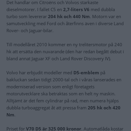
Det handlar om Citroëns och Volvos starkaste
dieselmotorer. I fallet C5 en
2,7-liters V6
med dubbla
turbo som levererar
204 hk och 440 Nm
. Motorn var en
samutveckling med Ford och återfinns även i diverse Land
Rover- och Jaguar-bilar.
Till modellåret 2010 kommer en ny trelitersmotor på 240
hk att ersätta den nuvarande (den har redan begått debut i
bland annat Jaguar XF och Land Rover Discovery IV).
Volvo har erbjudit modeller med
D5-emblem
på
bakluckan sedan tidigt 2000-tal och i våras lanserades en
moderniserad version som enligt företagets
motorutvecklare ska betraktas som en helt ny maskin.
Alltjämt är det fem cylindrar på rad, men numera hjälps
dubbla turboaggregat åt att pressa fram
205 hk och 420
Nm
.
Priset för
V70 D5 är 325 000 kronor
. Automatlåda kostar