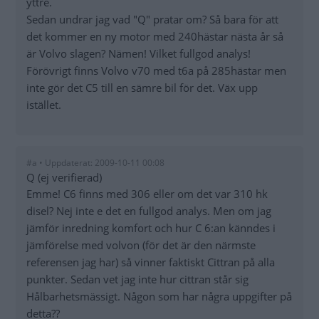
yttre.
Sedan undrar jag vad "Q" pratar om? Så bara för att
det kommer en ny motor med 240hästar nästa år så
är Volvo slagen? Nämen! Vilket fullgod analys!
Förövrigt finns Volvo v70 med t6a på 285hästar men
inte gör det C5 till en sämre bil för det. Väx upp
istället.
#a • Uppdaterat: 2009-10-11 00:08
Q (ej verifierad)
Emme! C6 finns med 306 eller om det var 310 hk
disel? Nej inte e det en fullgod analys. Men om jag
jämför inredning komfort och hur C 6:an känndes i
jämförelse med volvon (för det är den närmste
referensen jag har) så vinner faktiskt Cittran på alla
punkter. Sedan vet jag inte hur cittran står sig
Hålbarhetsmässigt. Någon som har några uppgifter på
detta??