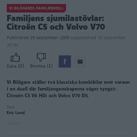
VI BILÄGARES FAMILJEDUELL:
Familjens sjumilastövlar:
Citroën C5 och Volvo V70
Publicerad
29 september 2009
(
uppdaterad
10 september
2019)
(2)
(1)
Gasa
Bromsa
Vi Bilägare ställer två klassiska kombibilar mot varann
i en duell där famlijeegenskaperna väger tyngst:
Citroën C5 V6 HDi och Volvo V70 D5.
Text
Eric Lund