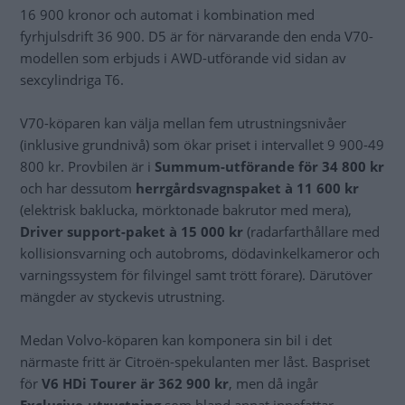
16 900 kronor och automat i kombination med
fyrhjulsdrift 36 900. D5 är för närvarande den enda V70-
modellen som erbjuds i AWD-utförande vid sidan av
sexcylindriga T6.
V70-köparen kan välja mellan fem utrustningsnivåer
(inklusive grundnivå) som ökar priset i intervallet 9 900-49
800 kr. Provbilen är i
Summum-utförande för 34 800 kr
och har dessutom
herrgårdsvagnspaket à 11 600 kr
(elektrisk baklucka, mörktonade bakrutor med mera),
Driver support-paket à 15 000 kr
(radarfarthållare med
kollisionsvarning och autobroms, dödavinkelkameror och
varningssystem för filvingel samt trött förare). Därutöver
mängder av styckevis utrustning.
Medan Volvo-köparen kan komponera sin bil i det
närmaste fritt är Citroën-spekulanten mer låst. Baspriset
för
V6 HDi Tourer är 362 900 kr
, men då ingår