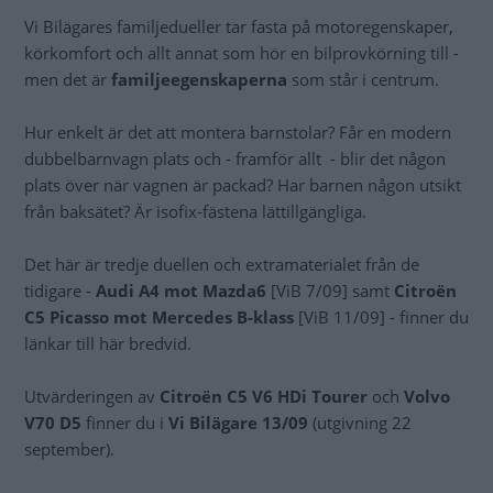
Vi Bilägares familjedueller tar fasta på motoregenskaper,
körkomfort och allt annat som hör en bilprovkörning till -
men det är
familjeegenskaperna
som står i centrum.
Hur enkelt är det att montera barnstolar? Får en modern
dubbelbarnvagn plats och - framför allt - blir det någon
plats över när vagnen är packad? Har barnen någon utsikt
från baksätet? Är isofix-fästena lättillgängliga.
Det här är tredje duellen och extramaterialet från de
tidigare -
Audi A4 mot Mazda6
[ViB 7/09] samt
Citroën
C5 Picasso mot Mercedes B-klass
[ViB 11/09] - finner du
länkar till här bredvid.
Utvärderingen av
Citroën C5 V6 HDi Tourer
och
Volvo
V70 D5
finner du i
Vi Bilägare 13/09
(utgivning 22
september).