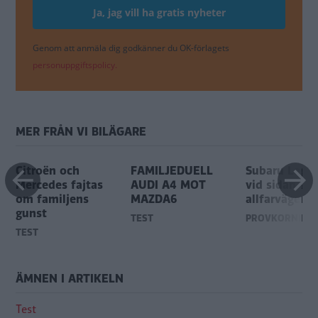
Genom att anmäla dig godkänner du OK-förlagets
personuppgiftspolicy.
MER FRÅN VI BILÄGARE
Citroën och
FAMILJEDUELL
Subaru Legac
Mercedes fajtas
AUDI A4 MOT
vid sidan av
om familjens
MAZDA6
allfarvägen
gunst
TEST
PROVKÖRNING
TEST
ÄMNEN I ARTIKELN
Test