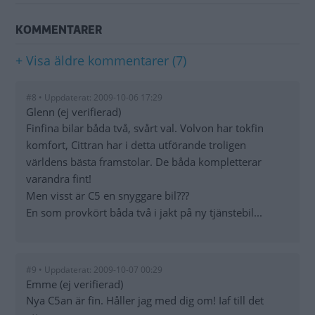
KOMMENTARER
+ Visa äldre kommentarer (7)
#8 • Uppdaterat: 2009-10-06 17:29
Glenn (ej verifierad)
Finfina bilar båda två, svårt val. Volvon har tokfin
komfort, Cittran har i detta utförande troligen
världens bästa framstolar. De båda kompletterar
varandra fint!
Men visst är C5 en snyggare bil???
En som provkört båda två i jakt på ny tjänstebil...
#9 • Uppdaterat: 2009-10-07 00:29
Emme (ej verifierad)
Nya C5an är fin. Håller jag med dig om! Iaf till det