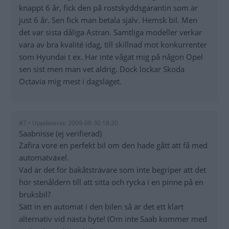
knappt 6 år, fick den på rostskyddsgarantin som är
just 6 år. Sen fick man betala själv. Hemsk bil. Men
det var sista dåliga Astran. Samtliga modeller verkar
vara av bra kvalité idag, till skillnad mot konkurrenter
som Hyundai t ex. Har inte vågat mig på någon Opel
sen sist men man vet aldrig. Dock lockar Skoda
Octavia mig mest i dagsläget.
#7 • Uppdaterat: 2009-08-30 18:20
Saabnisse (ej verifierad)
Zafira vore en perfekt bil om den hade gått att få med
automatväxel.
Vad är det för bakåtsträvare som inte begriper att det
hör stenåldern till att sitta och rycka i en pinne på en
bruksbil?
Sätt in en automat i den bilen så är det ett klart
alternativ vid nästa byte! (Om inte Saab kommer med