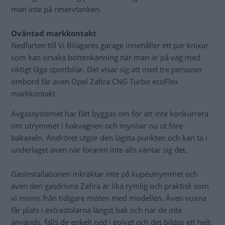
man inte på reservtanken.
Oväntad markkontakt
Nedfarten till Vi Bilägares garage innehåller ett par knixar
som kan orsaka bottenkänning när man är på väg med
riktigt låga sportbilar. Det visar sig att med tre personer
ombord får även Opel Zafira CNG Turbo ecoFlex
markkontakt.
Avgassystemet har fått byggas om för att inte konkurrera
om utrymmet i bakvagnen och mynnar nu ut före
bakaxeln. Ändröret utgör den lägsta punkten och kan ta i
underlaget även när föraren inte alls väntar sig det.
Gasinstallationen inkräktar inte på kupéutrymmet och
även den gasdrivna Zafira är lika rymlig och praktisk som
vi minns från tidigare möten med modellen. Även vuxna
får plats i extrastolarna längst bak och när de inte
används, fälls de enkelt ned i golvet och det bildas ett helt