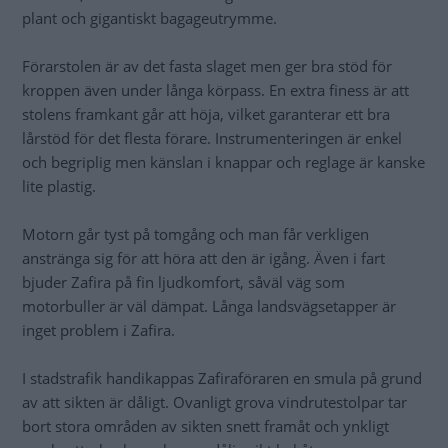
plant och gigantiskt bagageutrymme.
Förarstolen är av det fasta slaget men ger bra stöd för
kroppen även under långa körpass. En extra finess är att
stolens framkant går att höja, vilket garanterar ett bra
lårstöd för det flesta förare. Instrumenteringen är enkel
och begriplig men känslan i knappar och reglage är kanske
lite plastig.
Motorn går tyst på tomgång och man får verkligen
anstränga sig för att höra att den är igång. Även i fart
bjuder Zafira på fin ljudkomfort, såväl väg som
motorbuller är väl dämpat. Långa landsvägsetapper är
inget problem i Zafira.
I stadstrafik handikappas Zafiraföraren en smula på grund
av att sikten är dåligt. Ovanligt grova vindrutestolpar tar
bort stora områden av sikten snett framåt och ynkligt