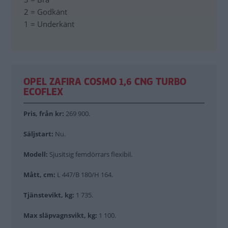
2 = Godkänt
1 = Underkänt
OPEL ZAFIRA COSMO 1,6 CNG TURBO
ECOFLEX
Pris, från kr:
269 900.
Säljstart:
Nu.
Modell:
Sjusitsig femdörrars flexibil.
Mått, cm:
L 447/B 180/H 164.
Tjänstevikt, kg:
1 735.
Max släpvagnsvikt, kg:
1 100.