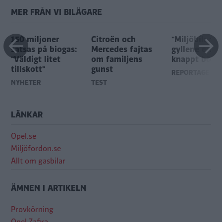
MER FRÅN VI BILÄGARE
150 miljoner
Citroën och
"Miljöbilarna
satsas på biogas:
Mercedes fajtas
gyllene era h
"Väldigt litet
om familjens
knappt börja
tillskott"
gunst
REPORTAGE
NYHETER
TEST
LÄNKAR
Opel.se
Miljöfordon.se
Allt om gasbilar
ÄMNEN I ARTIKELN
Provkörning
Opel Zafira