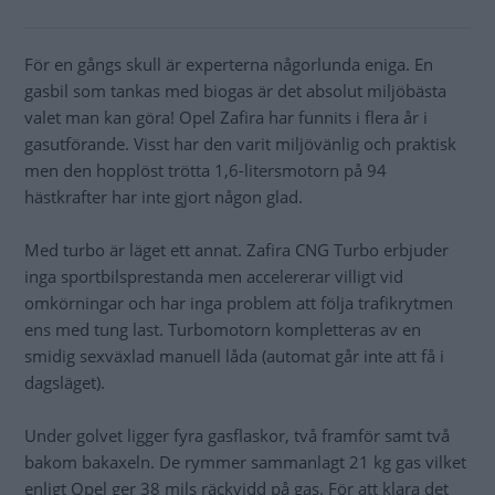
För en gångs skull är experterna någorlunda eniga. En
gasbil som tankas med biogas är det absolut miljöbästa
valet man kan göra! Opel Zafira har funnits i flera år i
gasutförande. Visst har den varit miljövänlig och praktisk
men den hopplöst trötta 1,6-litersmotorn på 94
hästkrafter har inte gjort någon glad.
Med turbo är läget ett annat. Zafira CNG Turbo erbjuder
inga sportbilsprestanda men accelererar villigt vid
omkörningar och har inga problem att följa trafikrytmen
ens med tung last. Turbomotorn kompletteras av en
smidig sexväxlad manuell låda (automat går inte att få i
dagsläget).
Under golvet ligger fyra gasflaskor, två framför samt två
bakom bakaxeln. De rymmer sammanlagt 21 kg gas vilket
enligt Opel ger 38 mils räckvidd på gas. För att klara det