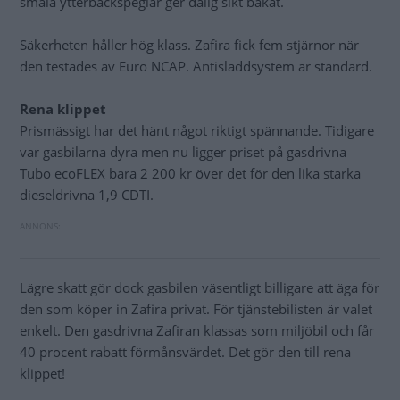
smala ytterbackspeglar ger dålig sikt bakåt.
Säkerheten håller hög klass. Zafira fick fem stjärnor när
den testades av Euro NCAP. Antisladdsystem är standard.
Rena klippet
Prismässigt har det hänt något riktigt spännande. Tidigare
var gasbilarna dyra men nu ligger priset på gasdrivna
Tubo ecoFLEX bara 2 200 kr över det för den lika starka
dieseldrivna 1,9 CDTI.
Lägre skatt gör dock gasbilen väsentligt billigare att äga för
den som köper in Zafira privat. För tjänstebilisten är valet
enkelt. Den gasdrivna Zafiran klassas som miljöbil och får
40 procent rabatt förmånsvärdet. Det gör den till rena
klippet!