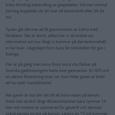
krävs försiktig behandling av gaspedalen. Vid mer normal
körning kopplade vår bil över till bensindrift efter 34-36
mil.
Tyvärr går det inte att få gasversionen av Zafira med
färddator. Det är dumt, sällan har vi så önskat oss
information om hur långt vi kommer på det tankinnehåll
vi har kvar. I dagsläget finns bara 94 tankställen för gas i
Sverige.
Fler är på gång men ännu finns stora vita fläckar på
Svenska gasföreningens karta över gasmackar. En GPS och
en adress-förteckning över var man hittar gasen är klokt
att ha med i handskfacket.
När gasen är slut blir det till att köra vidare på bensin.
Dock inte särskilt långt då bensintanken bara rymmer 14
liter och motorn är optimerad för gasdrift och därmed
också ganska törstig på bensin. Längre än 15 mil kommer