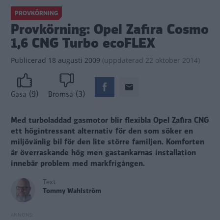
PROVKÖRNING
Provkörning: Opel Zafira Cosmo
1,6 CNG Turbo ecoFLEX
Publicerad
18 augusti 2009
(
uppdaterad
22 oktober 2014)
(9)
(3)
Gasa
Bromsa
Med turboladdad gasmotor blir flexibla Opel Zafira CNG
ett högintressant alternativ för den som söker en
miljövänlig bil för den lite större familjen. Komforten
är överraskande hög men gastankarnas installation
innebär problem med markfrigången.
Text
Tommy Wahlström