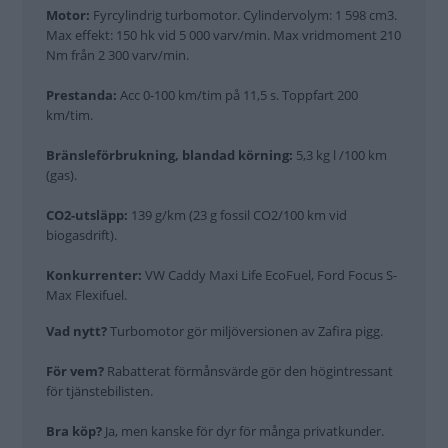
Motor:
Fyrcylindrig turbomotor. Cylindervolym: 1 598 cm3.
Max effekt: 150 hk vid 5 000 varv/min. Max vridmoment 210
Nm från 2 300 varv/min.
Prestanda:
Acc 0-100 km/tim på 11,5 s. Toppfart 200
km/tim.
Bränsleförbrukning, blandad körning:
5,3 kg l /100 km
(gas).
CO2-utsläpp:
139 g/km (23 g fossil CO2/100 km vid
biogasdrift).
Konkurrenter:
VW Caddy Maxi Life EcoFuel, Ford Focus S-
Max Flexifuel.
Vad nytt?
Turbomotor gör miljöversionen av Zafira pigg.
För vem?
Rabatterat förmånsvärde gör den högintressant
för tjänstebilisten.
Bra köp?
Ja, men kanske för dyr för många privatkunder.