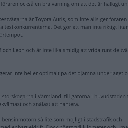
år föraren också en bra varning om att det är halkigt u
 testvägarna är Toyota Auris, som inte alls ger förar
testkonkurrenterna. Det gör att man inte riktigt lita
körtempot.
och Leon och är inte lika smidig att vrida runt de tvä
gerar inte heller optimalt på det ojämna underlaget o
ån storskogarna i Värmland till gatorna i huvudstaden
bekvämast och snålast att hantera.
 bensinmotorn så lite som möjligt i stadstrafik och
ed enbart eldrift. Dock högst två kilometer och i ma