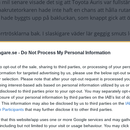
 mil senare visade det sig att Toyota Auris var fullstä
krutetorkaren hade inte haft en chans att hålla ruta
 is hade byggts upp på bakluckan, som knappt gick att 
rtrösklarna bak. I slaskigare väder lär geggig smuts le
agare.se -
Do Not Process My Personal Information
raskande, spanska Seat Leon. Den yrde igen minst över
 bak.
to opt-out of the sale, sharing to third parties, or processing of your per
formation for targeted advertising by us, please use the below opt-out s
r selection. Please note that after your opt-out request is processed y
kap och konstigt vore annars. I allt väsentligt handlar
eing interest-based ads based on personal information utilized by us or
tion, som försetts med en annan kaross och en ann
disclosed to third parties prior to your opt-out. You may separately opt-
losure of your personal information by third parties on the IAB’s list of
. This information may also be disclosed by us to third parties on the
IA
Participants
that may further disclose it to other third parties.
med 105-hästarsdiesel, manuell växellåda och ett grun
or mindre än vad en Golf med motsvarande utrustning
 that this website/app uses one or more Google services and may gath
including but not limited to your visit or usage behaviour. You may click 