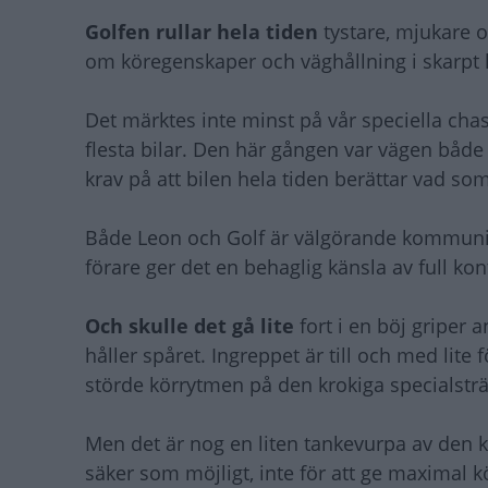
Golfen rullar hela tiden
tystare, mjukare 
om köregenskaper och väghållning i skarpt l
Det märktes inte minst på vår speciella chas
flesta bilar. Den här gången var vägen både 
krav på att bilen hela tiden berättar vad so
Både Leon och Golf är välgörande kommunik
förare ger det en behaglig känsla av full kon
Och skulle det gå lite
fort i en böj griper 
håller spåret. Ingreppet är till och med lite
störde körrytmen på den krokiga specialstr
Men det är nog en liten tankevurpa av den kl
säker som möjligt, inte för att ge maximal k