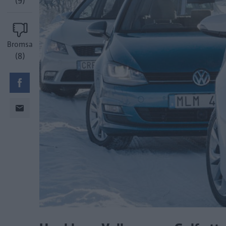
(9)
Bromsa
(8)