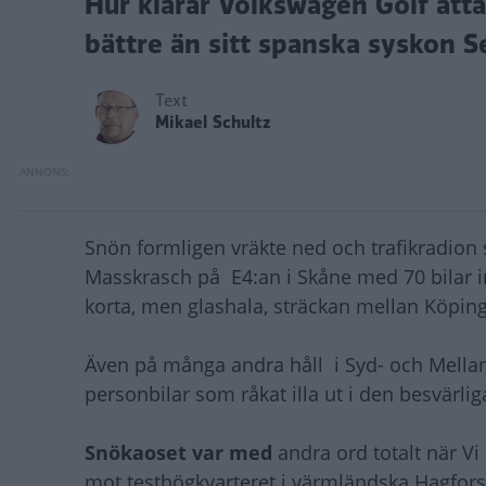
Hur klarar Volkswagen Golf att
bättre än sitt spanska syskon S
Text
Mikael Schultz
Snön formligen vräkte ned och trafikradion
Masskrasch på E4:an i Skåne med 70 bilar i
korta, men glashala, sträckan mellan Köping
Även på många andra håll i Syd- och Mellans
personbilar som råkat illa ut i den besvärli
Snökaoset var med
andra ord totalt när Vi 
mot testhögkvarteret i värmländska Hagfors 