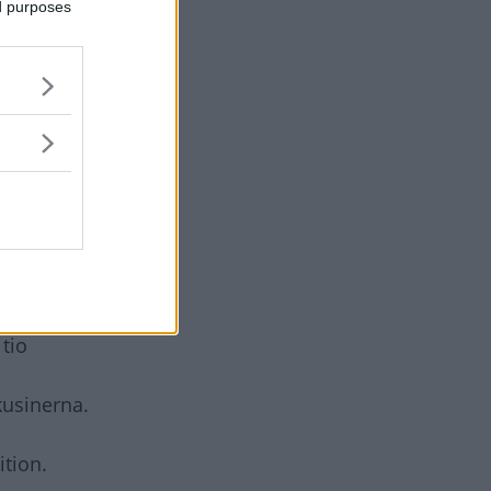
ed purposes
motor som
för Auris
inna ett
tklassen,
aketet och
 kronor.
tio
kusinerna.
ition.