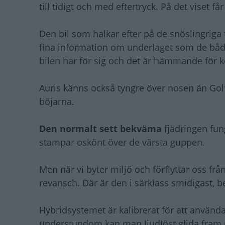
till tidigt och med eftertryck. På det viset f
Den bil som halkar efter på de snöslingriga
fina information om underlaget som de båda 
bilen har för sig och det är hämmande för 
Auris känns också tyngre över nosen än Golf 
böjarna.
Den normalt sett bekväma
fjädringen fun
stampar oskönt över de värsta guppen.
Men när vi byter miljö och förflyttar oss fr
revansch. Där är den i särklass smidigast, 
Hybridsystemet är kalibrerat för att använda
understundom kan man ljudlöst glida fram m