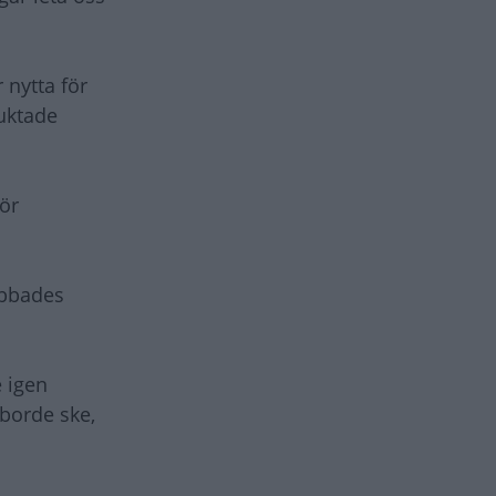
 nytta för
ruktade
för
abbades
e igen
borde ske,