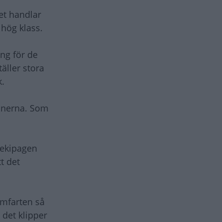
et handlar
 hög klass.
ing för de
äller stora
k.
onerna. Som
t ekipagen
t det
amfarten så
 det klipper