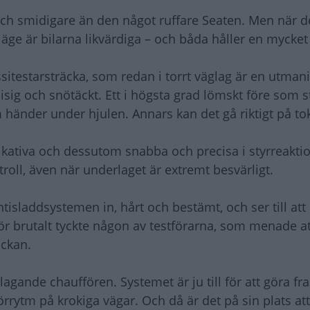
och smidigare än den något ruffare Seaten. Men när d
äge är bilarna likvärdiga – och båda håller en mycket
sitestarsträcka, som redan i torrt väglag är en utman
isig och snötäckt. Ett i högsta grad lömskt före som st
m händer under hjulen. Annars kan det gå riktigt på to
ativa och dessutom snabba och precisa i styrreakti
troll, även när underlaget är extremt besvärligt.
antisladdsystemen in, hårt och bestämt, och ser till at
 för brutalt tyckte någon av testförarna, som menade at
äckan.
agande chauffören. Systemet är ju till för att göra fr
örrytm på krokiga vägar. Och då är det på sin plats att