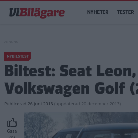
Hoppa
Main
till
NYHETER
TESTER
navigation
huvudinnehåll
NYBILSTEST
Biltest: Seat Leon,
Volkswagen Golf (
Publicerad
26 juni 2013
(
uppdaterad
20 december 2013)
Gasa