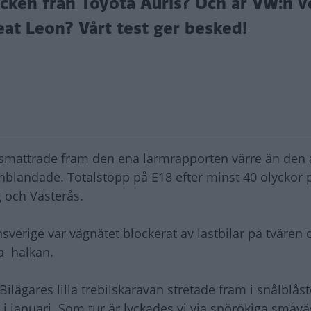
acken från Toyota Auris? Och är VW:n v
eat Leon? Vårt test ger besked!
 smattrade fram den ena larmrapporten värre än den 
nblandade. Totalstopp på E18 efter minst 40 olyckor 
 och Västerås.
verige var vägnätet blockerat av lastbilar på tvären 
ga halkan.
Bilägares lilla trebilskaravan stretade fram i snålblås
i januari. Som tur är lyckades vi via snörökiga småvä