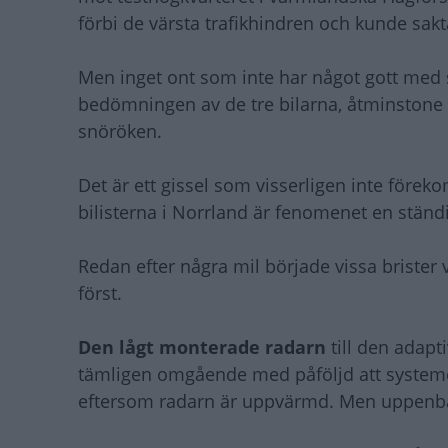
förbi de värsta trafikhindren och kunde sak
Men inget ont som inte har något gott med si
bedömningen av de tre bilarna, åtminstone i 
snöröken.
Det är ett gissel som visserligen inte förek
bilisterna i Norrland är fenomenet en ständi
Redan efter några mil började vissa brister
först.
Den lågt monterade radarn
till den adapt
tämligen omgående med påföljd att systemet
eftersom radarn är uppvärmd. Men uppenbarl