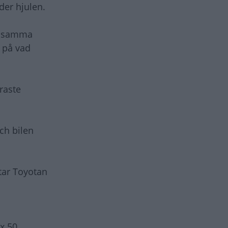
nder hjulen.
en samma
r på vad
raste
ch bilen
 tar Toyotan
x 50