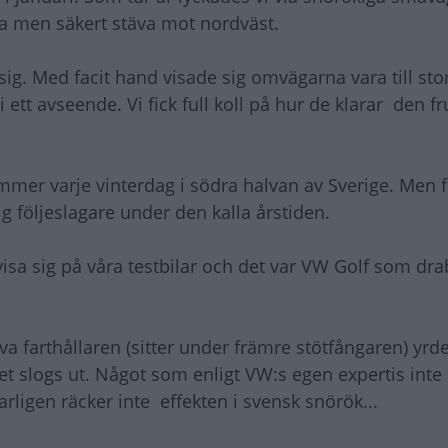
ta men säkert stäva mot nordväst.
g. Med facit hand visade sig omvägarna vara till stor
ett avseende. Vi fick full koll på hur de klarar den f
ommer varje vinterdag i södra halvan av Sverige. Men 
g följeslagare under den kalla årstiden.
 visa sig på våra testbilar och det var VW Golf som dr
iva farthållaren (sitter under främre stötfångaren) yrd
 slogs ut. Något som enligt VW:s egen expertis inte 
igen räcker inte effekten i svensk snörök...