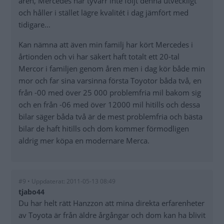
åren, Mercedes har tyvärr inte följt denna utveckligt
och håller i stället lägre kvalitét i dag jämfört med
tidigare...
Kan nämna att även min familj har kört Mercedes i
årtionden och vi har säkert haft totalt ett 20-tal
Mercor i familjen genom åren men i dag kör både min
mor och far sina varsinna första Toyotor båda två, en
från -00 med över 25 000 problemfria mil bakom sig
och en från -06 med över 12000 mil hitills och dessa
bilar säger båda två är de mest problemfria och bästa
bilar de haft hitills och dom kommer förmodligen
aldrig mer köpa en modernare Merca.
#9 • Uppdaterat: 2011-05-13 08:49
tjabo44
Du har helt rätt Hanzzon att mina direkta erfarenheter
av Toyota är från äldre årgångar och dom kan ha blivit