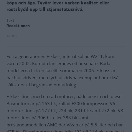
köpa och äga. Tyvärr lever varken kvalitet eller
rostskydd upp till stjärnstatusnivå.
Text
Redaktionen
Förra generationen E-klass, internt kallad W211, kom
våren 2002. Kombin lanserades ett år senare. Båda
modellerna fick en facelift sommaren 2006. E-klass är
bakhjulsdriven, men fyrhjulsdrivna exemplar har också
sålts, dock i begränsad omfattning.
E-klass finns med en rad motorer, både bensin och diesel.
Basmotorn är på 163 hk, kallad E200 kompressor. V6-
motorer finns på 177 hk, 224 hk, 231 hk samt 272 hk. V8-
motor finns på 306 hk eller 388 hk samt
prestandamodellen AMG där V8:an är på 5,5 liter och har
475 hk. Dieselmotorer finns från 122 till 314 hk. Vanligast