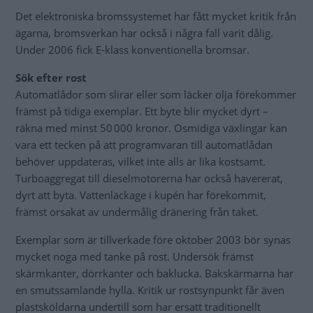
Det elektroniska bromssystemet har fått mycket kritik från
ägarna, bromsverkan har också i några fall varit dålig.
Under 2006 fick E-klass konventionella bromsar.
Sök efter rost
Automatlådor som slirar eller som läcker olja förekommer
främst på tidiga exemplar. Ett byte blir mycket dyrt –
räkna med minst 50 000 kronor. Osmidiga växlingar kan
vara ett tecken på att programvaran till automatlådan
behöver uppdateras, vilket inte alls är lika kostsamt.
Turboaggregat till dieselmotorerna har också havererat,
dyrt att byta. Vattenläckage i kupén har förekommit,
främst orsakat av undermålig dränering från taket.
Exemplar som är tillverkade före oktober 2003 bör synas
mycket noga med tanke på rost. Undersök främst
skärmkanter, dörrkanter och baklucka. Bakskärmarna har
en smutssamlande hylla. Kritik ur rostsynpunkt får även
plastsköldarna undertill som har ersatt traditionellt