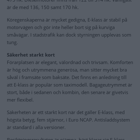
är de med 136, 150 samt 170 hk.
Köregenskaperna är mycket gedigna, E-klass är stabil på
motorvägen och gör inte heller bort sig på kurviga
småvägar. I stadstrafik kan dock styrningen upplevas som
tung.
Säkerhet starkt kort
Förarplatsen är elegant, välordnad och trivsam. Komforten
är hög och utrymmena generösa, man sitter mycket bra
såväl i framsäte som baksäte. Det finns en anledning till
att E-klass är populär som taximodell. Bagageutrymmet är
stort, både i sedanen och kombin, den senare är givetvis
mer flexibel.
Säkerheten är ett starkt kort när det gäller E-klass, med
högsta betyg, fem stjärnor, i Euro NCAP. Antisladdsystem
är standard i alla versioner.
Besiktningsresultaten är ojämna, bäst klarar sig E-klass