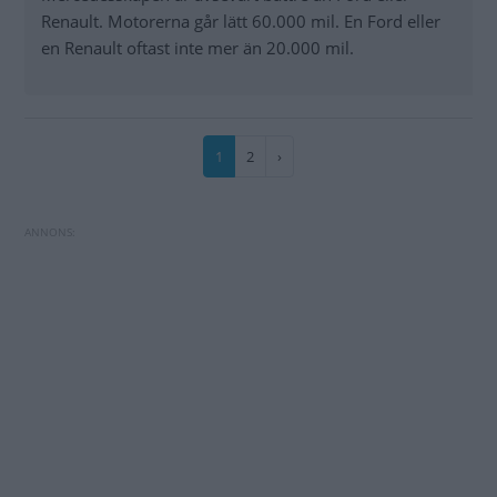
Renault. Motorerna går lätt 60.000 mil. En Ford eller
en Renault oftast inte mer än 20.000 mil.
Paginering
Nuvarande
1
Sida
2
Nästa
›
sida
sida