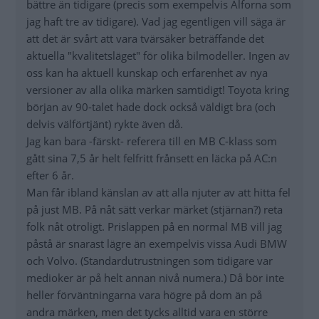
bättre än tidigare (precis som exempelvis Alforna som
jag haft tre av tidigare). Vad jag egentligen vill säga är
att det är svårt att vara tvärsäker beträffande det
aktuella "kvalitetsläget" för olika bilmodeller. Ingen av
oss kan ha aktuell kunskap och erfarenhet av nya
versioner av alla olika märken samtidigt! Toyota kring
början av 90-talet hade dock också väldigt bra (och
delvis välförtjänt) rykte även då.
Jag kan bara -färskt- referera till en MB C-klass som
gått sina 7,5 år helt felfritt frånsett en läcka på AC:n
efter 6 år.
Man får ibland känslan av att alla njuter av att hitta fel
på just MB. På nåt sätt verkar märket (stjärnan?) reta
folk nåt otroligt. Prislappen på en normal MB vill jag
påstå är snarast lägre än exempelvis vissa Audi BMW
och Volvo. (Standardutrustningen som tidigare var
medioker är på helt annan nivå numera.) Då bör inte
heller förväntningarna vara högre på dom än på
andra märken, men det tycks alltid vara en större