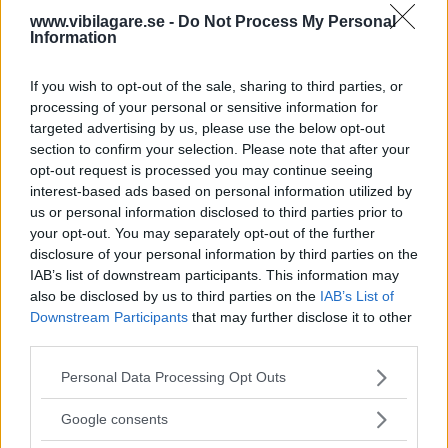
www.vibilagare.se -
Do Not Process My Personal
Information
TEKNISKA DATA:
Mercedes E 200 1,8 K, 2006A:
If you wish to opt-out of the sale, sharing to third parties, or
processing of your personal or sensitive information for
Längd/bredd, cm:
482/182
targeted advertising by us, please use the below opt-out
section to confirm your selection. Please note that after your
Tj.vikt/maxlast, kg:
1 570/535
opt-out request is processed you may continue seeing
interest-based ads based on personal information utilized by
Max släpvikt, kg:
1 900
us or personal information disclosed to third parties prior to
your opt-out. You may separately opt-out of the further
Cyl/slagvolym, cm3:
4/1 796
disclosure of your personal information by third parties on the
IAB’s list of downstream participants. This information may
Effekt, kW/hk:
120/163
also be disclosed by us to third parties on the
IAB’s List of
Downstream Participants
that may further disclose it to other
Toppfart, km/tim:
230
third parties.
0–100 km/tim, s:
9,6
Please note that this website/app uses one or more Google
Personal Data Processing Opt Outs
services and may gather and store information including but
Bränsle, liter per 100 km:
8,7
not limited to your visit or usage behaviour. You may click to
Google consents
Mercedes E 220 CDI, 2006A:
grant or deny consent to Google and its third-party tags to