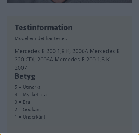
Testinformation
Modeller i det här testet:
Mercedes E 200 1,8 K, 2006A Mercedes E
220 CDI, 2006A Mercedes E 200 1,8 K,
2007
Betyg
5 = Utmärkt
4 = Mycket bra
3 = Bra
2 = Godkänt
1 = Underkänt