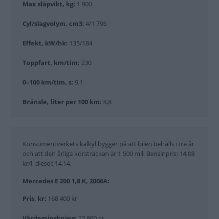
Max släpvikt, kg:
1 900
Cyl/slagvolym, cm3:
4/1 796
Effekt, kW/hk:
135/184
Toppfart, km/tim:
230
0–100 km/tim, s:
9,1
Bränsle, liter per 100 km:
8,8
Konsumentverkets kalkyl bygger på att bilen behålls i tre år
och att den årliga körsträckan är 1 500 mil. Bensinpris: 14,08
kr/l, diesel: 14,14.
Mercedes E 200 1,8 K, 2006A:
Pris, kr:
168 400 kr
Värdeminskning:
22 860 kr