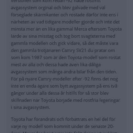
versionen som kom redan -92 hade rostfritt
avgassystem orginal och blev galvade med väl
förseglade skärmkanter och rostade därför inte ens i
närheten av vad tidigare modeller gjorde och inte det
minsta mer än en lika gammal Merca eftersom Toyota
lärde av sina misstag och tog bort svagteterna med
gammla modellen och gick vidare, så det måste vara
den gammla trotjänaren Camry SV21 du pratar om
som kom 1987 som är den Toyota-modell som rostat
mest av alla och dessa hade även lika dåliga
avgassystem som många andra bilar från den tiden.
För på nyare Camry-modeller efter -92 finns det nog
inte en enda ägare som bytt avgassystem på ens två
gånger under alla dessa år hitills för så stor blev
skillnaden när Toyota började med rostfria legeringar
i sina avgassystem.
Toyota har förändrats och förbättrats en hel del för
varje ny modell som kommit under de senaste 20-