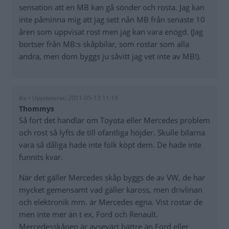
sensation att en MB kan gå sönder och rosta. Jag kan
inte påminna mig att jag sett nån MB från senaste 10
åren som uppvisat rost men jag kan vara enögd. (Jag
bortser från MB:s skåpbilar, som rostar som alla
andra, men dom byggs ju såvitt jag vet inte av MB!).
#a • Uppdaterat: 2011-05-13 11:19
Thommys
Så fort det handlar om Toyota eller Mercedes problem
och rost så lyfts de till ofantliga höjder. Skulle bilarna
vara så dåliga hade inte folk köpt dem. De hade inte
funnits kvar.
När det gäller Mercedes skåp byggs de av VW, de har
mycket gemensamt vad gäller kaross, men drivlinan
och elektronik mm. är Mercedes egna. Vist rostar de
men inte mer än t ex, Ford och Renault.
Mercedesskåpen är avsevärt bättre än Ford eller