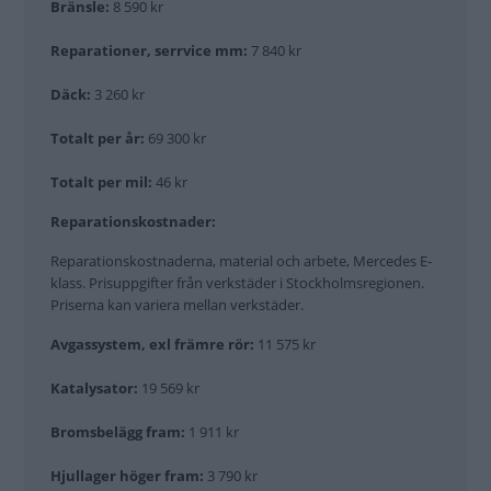
Bränsle:
8 590 kr
Reparationer, serrvice mm:
7 840 kr
Däck:
3 260 kr
Totalt per år:
69 300 kr
Totalt per mil:
46 kr
Reparationskostnader:
Reparationskostnaderna, material och arbete, Mercedes E-
klass. Prisuppgifter från verkstäder i Stockholmsregionen.
Priserna kan variera mellan verkstäder.
Avgassystem, exl främre rör:
11 575 kr
Katalysator:
19 569 kr
Bromsbelägg fram:
1 911 kr
Hjullager höger fram:
3 790 kr