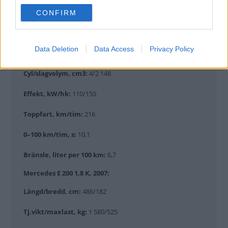
use your data for below specified purposes in below Google
Längd/bredd, cm:
482/182
CONFIRM
consent section.
Tj.vikt/maxlast, kg:
1 610/535
Data Deletion
Data Access
Privacy Policy
Max släpvikt, kg:
1 900
Cyl/slagvolym, cm3:
4/2 148
Effekt, kW/hk:
110/150
Toppfart, km/tim:
216
0–100 km/tim, s:
10,1
Bränsle, liter per 100 km:
6,7
Mercedes E 200 1,8 K, 2007:
Längd/bredd, cm:
486/182
Tj.vikt/maxlast, kg:
1 580/525