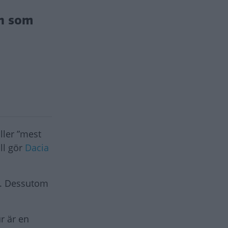
en som
ller ”mest
all gör
Dacia
k. Dessutom
r är en