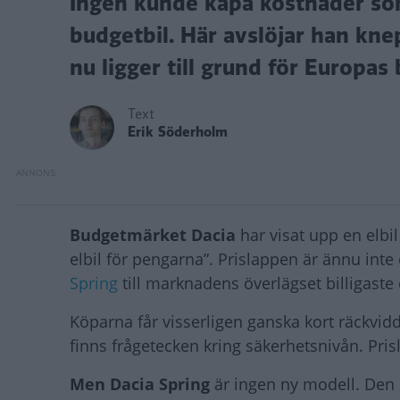
Ingen kunde kapa kostnader so
budgetbil. Här avslöjar han kne
nu ligger till grund för Europas b
Text
Erik Söderholm
Budgetmärket Dacia
har visat upp en elbil
elbil för pengarna”. Prislappen är ännu inte o
Spring
till marknadens överlägset billigaste e
Köparna får visserligen ganska kort räckvi
finns frågetecken kring säkerhetsnivån. Pris
Men Dacia Spring
är ingen ny modell. Den s