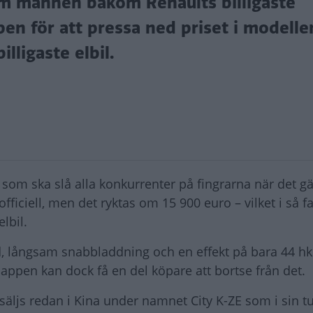
m mannen bakom Renaults billigaste
pen för att pressa ned priset i modell
illigaste elbil.
 som ska slå alla konkurrenter på fingrarna när det gä
fficiell, men det ryktas om 15 900 euro – vilket i så f
lbil.
dd, långsam snabbladdning och en effekt på bara 44 h
lappen kan dock få en del köpare att bortse från det.
äljs redan i Kina under namnet City K-ZE som i sin tu