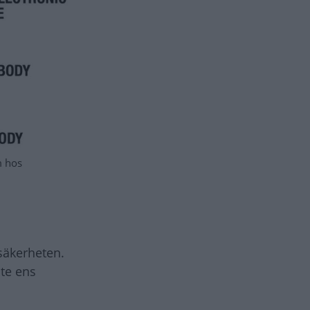
m hos
säkerheten.
te ens