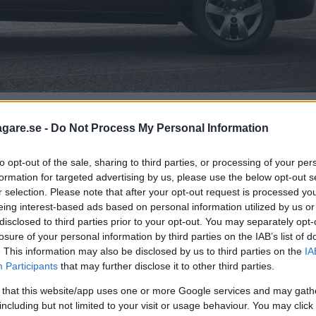
 Resultatet blev en ny bil för 36 000 kronor.
agare.se -
Do Not Process My Personal Information
to opt-out of the sale, sharing to third parties, or processing of your per
formation for targeted advertising by us, please use the below opt-out s
ia Spring och det är en bil som kostnadspressats som
r selection. Please note that after your opt-out request is processed y
 på den extremt konkurrensutsatta indiska marknaden 
eing interest-based ads based on personal information utilized by us or
disclosed to third parties prior to your opt-out. You may separately opt-
losure of your personal information by third parties on the IAB’s list of
Detourbet, en tidigare matematiker som gjorde sig k
. This information may also be disclosed by us to third parties on the
IA
Participants
that may further disclose it to other third parties.
k bort 2019
efter en nästan 50 år lång karriär på Rena
ngen av en bil var ”kostnad, kostnad, kostnad”.
 that this website/app uses one or more Google services and may gath
including but not limited to your visit or usage behaviour. You may click 