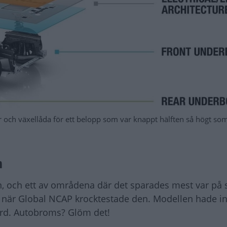
or och växellåda för ett belopp som var knappt hälften så högt so
n
, och ett av områdena där det sparades mest var på 
 när Global NCAP krocktestade den. Modellen hade in
ard. Autobroms? Glöm det!