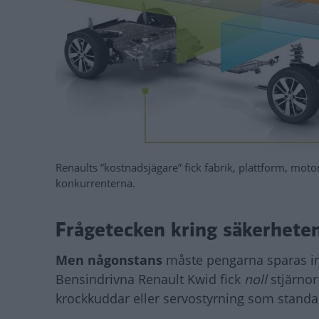
Renaults ”kostnadsjägare” fick fabrik, plattform, mot
konkurrenterna.
Frågetecken kring säkerhete
Men någonstans
måste pengarna sparas in
Bensindrivna Renault Kwid fick
noll
stjärnor
krockkuddar eller servostyrning som stand