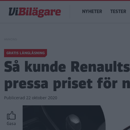
Hoppa
Main
till
NYHETER
TESTER
navigation
huvudinnehåll
GRATIS LÅNGLÄSNING
Så kunde Renaults
pressa priset för 
Publicerad
22 oktober 2020
Gasa