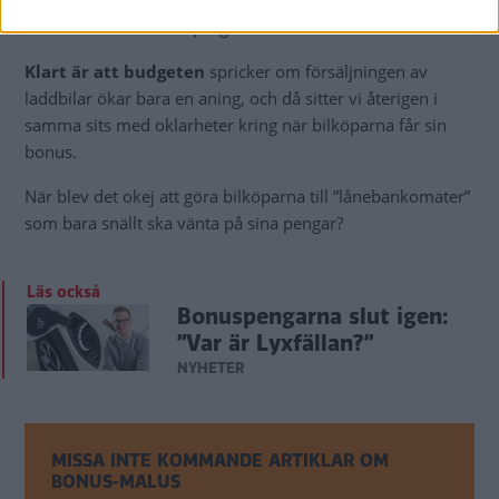
vi plötsligt på 3,6 miljarder kronor i bonusutbetalningar.
Och det är alltså med prognoser från 2018.
Klart är att budgeten
spricker om försäljningen av
laddbilar ökar bara en aning, och då sitter vi återigen i
samma sits med oklarheter kring när bilköparna får sin
bonus.
När blev det okej att göra bilköparna till ”lånebankomater”
som bara snällt ska vänta på sina pengar?
Läs också
Bonuspengarna slut igen:
”Var är Lyxfällan?”
NYHETER
MISSA INTE KOMMANDE ARTIKLAR OM
BONUS-MALUS