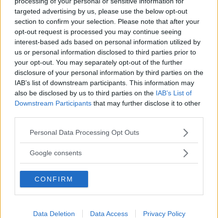
processing of your personal or sensitive information for
laddhybrider och 30 000 elbilar.
targeted advertising by us, please use the below opt-out
section to confirm your selection. Please note that after your
Om försäljningen håller sig på exakt samma nivå året
opt-out request is processed you may continue seeing
ut blir det 83 000 laddhybrider och 45 000 elbilar i år.
interest-based ads based on personal information utilized by
Räknar vi sedan med att 80 procent av dem har rätt till
us or personal information disclosed to third parties prior to
bonus nästa år (resten kostar mer än
bonustaket på
your opt-out. You may separately opt-out of the further
disclosure of your personal information by third parties on the
700 000 kr
) och att den genomsnittliga bonusen för en
IAB’s list of downstream participants. This information may
laddhybrid blir 12 000 kr (maximal bonus sänks
also be disclosed by us to third parties on the
IAB’s List of
nämligen från 45 000 till 20 000 kr) blir utgiften för
Downstream Participants
that may further disclose it to other
staten 3,3 miljarder.
third parties.
Om vi istället
är lite optimistiska och räknar på 15
Please note that this website/app uses one or more Google
Personal Data Processing Opt Outs
procent högre bilförsäljning nästa år hamnar vi istället på
services and may gather and store information including but
not limited to your visit or usage behaviour. You may click to
3,8 miljarder – 300 miljoner mer än budgeterat.
Google consents
grant or deny consent to Google and its third-party tags to
Regeringens gissning spricker alltså snabbt.
use your data for below specified purposes in below Google
CONFIRM
consent section.
Branschorganisationen Power Circle gjorde en
uppskattning för flera år sedan som visade på 70 000
sålda laddhybrider nästa år och 53 000 elbilar. Då hamnar
Data Deletion
Data Access
Privacy Policy