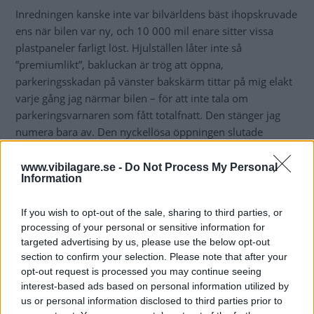
Inredningen kanske inte var bilvärldens bäst ihopskruvade
ens när bilen var ny, och 10 000 mil enare sitter vissa
plastpaneler farligt löst. Hjulställen låter inte så
”premiumlikt”, bakluckan är trög att öppna,
parkeringsskadan på vänster bakskärm tittar på mig elakt
varje gång jag närmar bilen – för att inte tala om
parkeringsvarnaren som fått totalfnatt. Den stänger jag
numera bara av. Den nyckellösa öppningen slutade
fungera för några år sedan och den saknar jag mer än jag
trodde. Regnsensorn likaså.
www.vibilagare.se -
Do Not Process My Personal
Information
Men varför fixar du inte bara de här problemen?, undrar
du förstås. Kostnaden är en anledning. Men förra veckan
If you wish to opt-out of the sale, sharing to third parties, or
hände också något annat som fick mig att se min egen bil i
processing of your personal or sensitive information for
targeted advertising by us, please use the below opt-out
helt ny dager.
section to confirm your selection. Please note that after your
opt-out request is processed you may continue seeing
Fartguppet som fick min bil att knarra
interest-based ads based on personal information utilized by
us or personal information disclosed to third parties prior to
fick den lilla ”Tjidoon” att hoppa