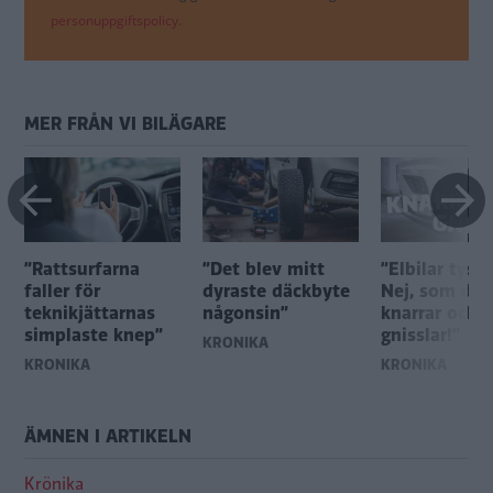
personuppgiftspolicy.
MER FRÅN VI BILÄGARE
”Rattsurfarna
”Det blev mitt
”Elbilar tyst
faller för
dyraste däckbyte
Nej, som det
teknikjättarnas
någonsin”
knarrar och
simplaste knep”
gnisslar!”
KRÖNIKA
KRÖNIKA
KRÖNIKA
ÄMNEN I ARTIKELN
Krönika