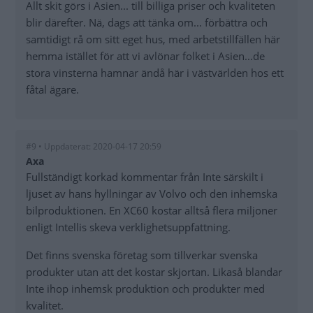
Allt skit görs i Asien... till billiga priser och kvaliteten
blir därefter. Nä, dags att tänka om... förbättra och
samtidigt rå om sitt eget hus, med arbetstillfällen här
hemma istället för att vi avlönar folket i Asien...de
stora vinsterna hamnar ändå här i västvärlden hos ett
fåtal ägare.
#9 • Uppdaterat: 2020-04-17 20:59
Axa
Fullständigt korkad kommentar från Inte särskilt i
ljuset av hans hyllningar av Volvo och den inhemska
bilproduktionen. En XC60 kostar alltså flera miljoner
enligt Intellis skeva verklighetsuppfattning.
Det finns svenska företag som tillverkar svenska
produkter utan att det kostar skjortan. Likaså blandar
Inte ihop inhemsk produktion och produkter med
kvalitet.