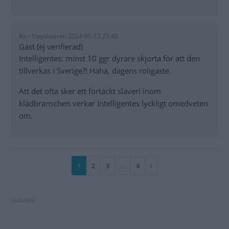
#a • Uppdaterat: 2024-05-13 23:49
Gäst (ej verifierad)
Intelligentes: minst 10 ggr dyrare skjorta för att den
tillverkas i Sverige?! Haha, dagens roligaste.
Att det ofta sker ett förtäckt slaveri inom
klädbranschen verkar Intelligentes lyckligt omedveten
om.
Paginering
Nuvarande
1
Sida
2
Sida
3
…
Sida
4
Nästa
›
sida
sida