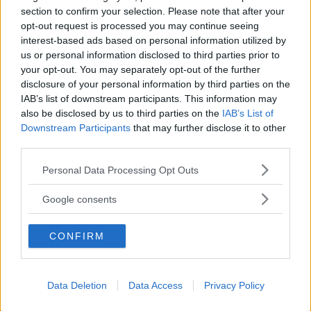
section to confirm your selection. Please note that after your
Få vårt nyhetsbrev utan kostnad
opt-out request is processed you may continue seeing
interest-based ads based on personal information utilized by
us or personal information disclosed to third parties prior to
your opt-out. You may separately opt-out of the further
disclosure of your personal information by third parties on the
IAB’s list of downstream participants. This information may
also be disclosed by us to third parties on the
IAB’s List of
Genom att anmäla dig godkänner du OK-förlagets
Downstream Participants
that may further disclose it to other
personuppgiftspolicy.
third parties.
Please note that this website/app uses one or more Google
Personal Data Processing Opt Outs
services and may gather and store information including but
not limited to your visit or usage behaviour. You may click to
MER FRÅN VI BILÄGARE
Google consents
grant or deny consent to Google and its third-party tags to
use your data for below specified purposes in below Google
CONFIRM
consent section.
Data Deletion
Data Access
Privacy Policy