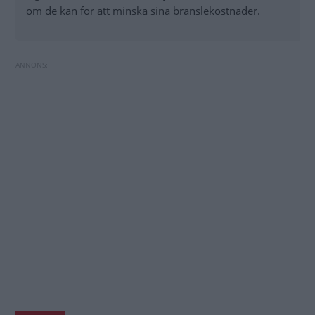
om de kan för att minska sina bränslekostnader.
Volvochefen: Nybilsrabatt kan vara "slöseri
Bilägaren stod på sig – slipper betala p-böter
med pengar"