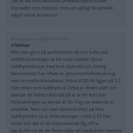
Det är lite som multifuel (metanol/bensin) som
klassades som miljöbil, trots att väldigt få tankade
något annat än bensin!
#7 • Uppdaterat: 2020-05-15 18:10
V70Silver
Man kan gå in på spritmonitor.de och kolla vad
snittförbrukningen är för varje modell. Stora
laddhybridsuvar med kort räckvidd och törstig
bensinmotor har oftast en genomsnittsförbrukning
som en mellanklassdiesel. Volvo XC90 t8 ligger på 0,7
liter milen som laddhybrid. Detta är direkt uselt och
bevisar att bilens räckvidd på el är för kort och
förbrukningen av bensin är för hög när batteriet är
urladdat. Men om man däremot tittar på KIAs
laddhybrider så är förbrukningen i snitt 0,33 liter
milen och det är en imponerande låg siffra.
Jag skulle tro att de flesta väljer att ladda bilen hemma