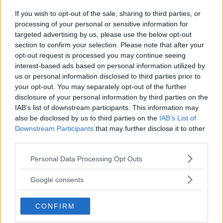
just nu har vi några dagar i veckan där vi stänger ned och
If you wish to opt-out of the sale, sharing to third parties, or
skickar hem folk, säger Håkan Samuelsson.
processing of your personal or sensitive information for
targeted advertising by us, please use the below opt-out
section to confirm your selection. Please note that after your
opt-out request is processed you may continue seeing
MISSA INTE KOMMANDE ARTIKLAR OM
interest-based ads based on personal information utilized by
VOLVO
us or personal information disclosed to third parties prior to
your opt-out. You may separately opt-out of the further
Få vårt nyhetsbrev utan kostnad
disclosure of your personal information by third parties on the
IAB’s list of downstream participants. This information may
also be disclosed by us to third parties on the
IAB’s List of
Downstream Participants
that may further disclose it to other
third parties.
Please note that this website/app uses one or more Google
Personal Data Processing Opt Outs
Genom att anmäla dig godkänner du OK-förlagets
services and may gather and store information including but
personuppgiftspolicy.
not limited to your visit or usage behaviour. You may click to
Google consents
grant or deny consent to Google and its third-party tags to
use your data for below specified purposes in below Google
CONFIRM
consent section.
MER FRÅN VI BILÄGARE