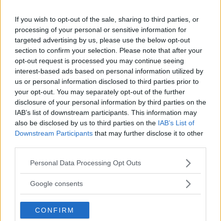
If you wish to opt-out of the sale, sharing to third parties, or
processing of your personal or sensitive information for
targeted advertising by us, please use the below opt-out
section to confirm your selection. Please note that after your
opt-out request is processed you may continue seeing
interest-based ads based on personal information utilized by
us or personal information disclosed to third parties prior to
your opt-out. You may separately opt-out of the further
disclosure of your personal information by third parties on the
IAB’s list of downstream participants. This information may
also be disclosed by us to third parties on the
IAB’s List of
Downstream Participants
that may further disclose it to other
third parties.
Please note that this website/app uses one or more Google
Personal Data Processing Opt Outs
services and may gather and store information including but
not limited to your visit or usage behaviour. You may click to
Google consents
grant or deny consent to Google and its third-party tags to
use your data for below specified purposes in below Google
CONFIRM
consent section.