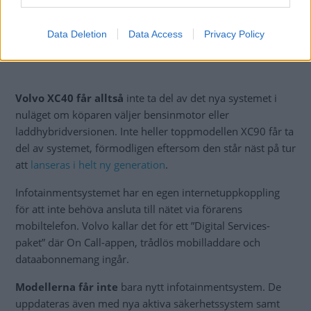
Data Deletion
Data Access
Privacy Policy
Volvo XC40 får alltså
inte ta del av det nya systemet i
nuläget om köparen väljer bensinmotor eller
laddhybridversionen. Inte heller toppmodellen XC90 får ta
del av systemet, förmodligen eftersom den står näst på tur
att
lanseras i helt ny generation
.
Infotainmentsystemet har en egen internetuppkoppling
för att inte behöva ansluta till nätet via förarens
mobiltelefon. Volvo kallar det för ett ”Digital Services-
paket” där On Call-appen, trådlös mobilladdare och
dataabonnemang ingår.
Modellerna får inte
bara nytt infotainmentsystem. De
uppdateras även med nya aktiva säkerhetssystem samt