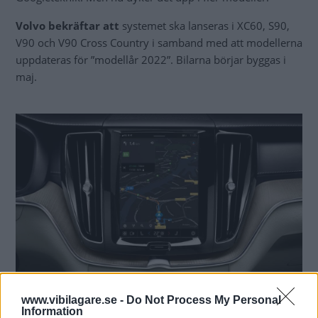
Volvo bekräftar att
systemet ska lanseras i XC60, S90,
V90 och V90 Cross Country i samband med att modellerna
uppdateras för ”modellår 2022”. Bilarna börjar byggas i
maj.
www.vibilagare.se -
Do Not Process My Personal
Information