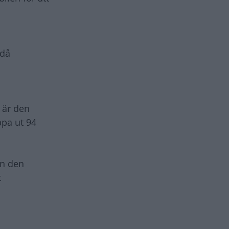
 då
 är den
ppa ut 94
en den
t