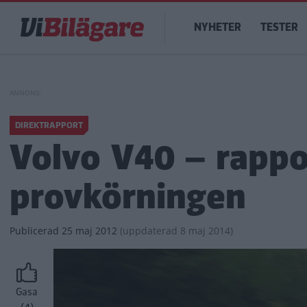
Hoppa
Main
till
NYHETER
TESTER
navigation
huvudinnehåll
DIREKTRAPPORT
Volvo V40 – rappo
provkörningen
Publicerad
25 maj 2012
(
uppdaterad
8 maj 2014)
Gasa