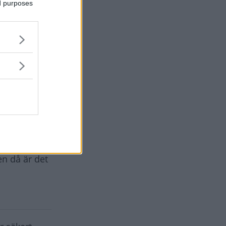
ed purposes
evlig att
rbrukningen
annan
 fabrik i
en då är det