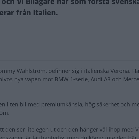
 och Vi Bilägare har som första svensk
erar från Italien.
 Tommy Wahlström, befinner sig i italienska Verona. Ha
a Volvos nya vapen mot BMW 1-serie, Audi A3 och Merc
re en liten bil med premiumkänsla, hög säkerhet och 
röm.
 att den ser lite egen ut och den hänger väl ihop med 
nskaper, är lätthanterlig, men du köper inte den här b