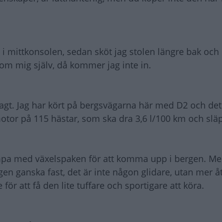
ät i mittkonsolen, sedan sköt jag stolen längre bak och
kom mig själv, då kommer jag inte in.
agt. Jag har kört på bergsvägarna här med D2 och det
motor på 115 hästar, som ska dra 3,6 l/100 km och slä
mpa med växelspaken för att komma upp i bergen. M
ngen ganska fast, det är inte någon glidare, utan mer å
för att få den lite tuffare och sportigare att köra.