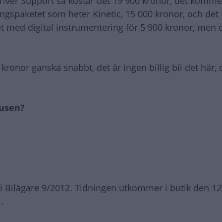
iver Support så kostar det 19 900 kronor, det komme
ningspaketet som heter Kinetic, 15 000 kronor, och d
et med digital instrumentering för 5 900 kronor, men d
 kronor ganska snabbt, det är ingen billig bil det här,
lusen?
i Bilägare 9/2012. Tidningen utkommer i butik den 12
.