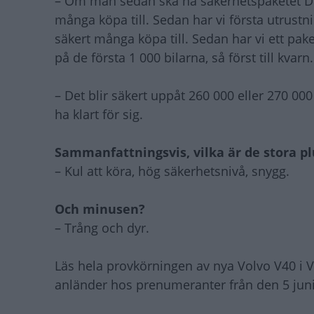
– Om man sedan ska ha säkerhetspaketet Dr
många köpa till. Sedan har vi första utrust
säkert många köpa till. Sedan har vi ett pak
på de första 1 000 bilarna, så först till kvarn.
– Det blir säkert uppåt 260 000 eller 270 000
ha klart för sig.
Sammanfattningsvis, vilka är de stora p
– Kul att köra, hög säkerhetsnivå, snygg.
Och minusen?
– Trång och dyr.
Läs hela provkörningen av nya Volvo V40 i V
anländer hos prenumeranter från den 5 juni