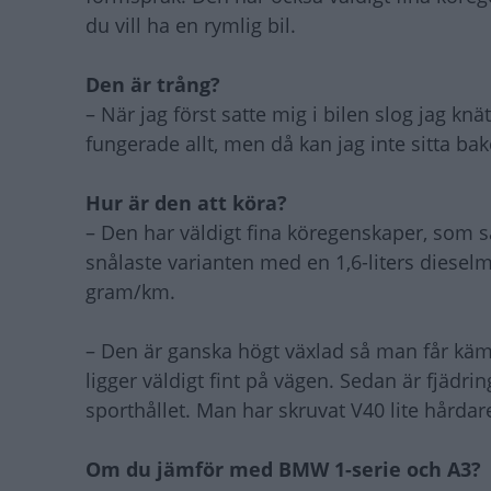
du vill ha en rymlig bil.
Den är trång?
– När jag först satte mig i bilen slog jag kn
fungerade allt, men då kan jag inte sitta ba
Hur är den att köra?
– Den har väldigt fina köregenskaper, som s
snålaste varianten med en 1,6-liters diesel
gram/km.
– Den är ganska högt växlad så man får kä
ligger väldigt fint på vägen. Sedan är fjädri
sporthållet. Man har skruvat V40 lite hårdare 
Om du jämför med BMW 1-serie och A3?