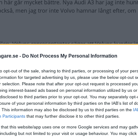
 här går mycket bättre. Nya Audi A3 har jag inte hunn
kså, men jag tror inte Volvo hamnar långt efter, om 
ilen. Volvos representanter säger att Volvos kunder i
 säkerhetsklassen. Volvo har högre målsättning än så
agare.se -
Do Not Process My Personal Information
n
och City Safety som standard och inuti har den kn
to opt-out of the sale, sharing to third parties, or processing of your per
ckså se som ett bevis för att den här bilen inte är så 
formation for targeted advertising by us, please use the below opt-out s
r selection. Please note that after your opt-out request is processed y
an behöver knäkrockkudde. Sedan finns som tillval Pe
eing interest-based ads based on personal information utilized by us or
 och adaptiv farthållare med autobroms.
disclosed to third parties prior to your opt-out. You may separately opt-
losure of your personal information by third parties on the IAB’s list of
e bilen med allt det här, det har inte funnits tidigare
. This information may also be disclosed by us to third parties on the
IA
Participants
that may further disclose it to other third parties.
 klassledande på tre punkter: säkerhet, köregenskaper
 that this website/app uses one or more Google services and may gath
including but not limited to your visit or usage behaviour. You may click 