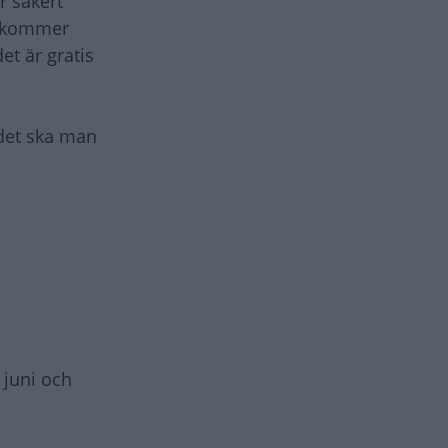
r säkert
et kommer
et är gratis
 det ska man
 juni och