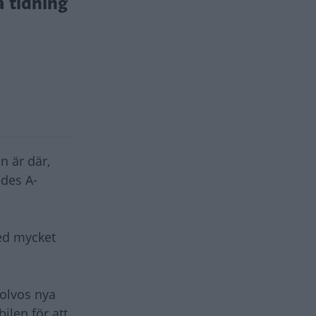
a tidning
n är där,
edes A-
med mycket
Volvos nya
ilen för att