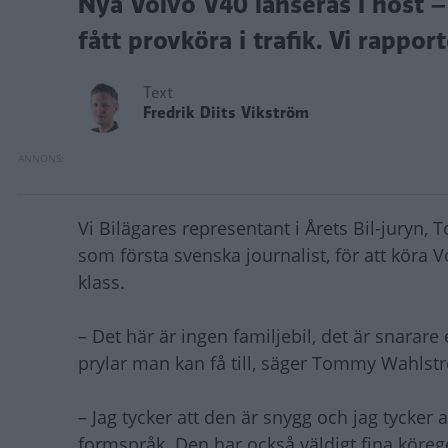
Nya Volvo V40 lanseras i höst –
fått provköra i trafik. Vi rapport
Text
Fredrik Diits Vikström
Vi Bilägares representant i Årets Bil-juryn,
som första svenska journalist, för att kör
klass.
– Det här är ingen familjebil, det är snara
prylar man kan få till, säger Tommy Wahlst
– Jag tycker att den är snygg och jag tycker
formspråk. Den har också väldigt fina körege