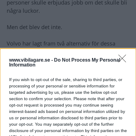
personer skulle erbjudas jobb om det skulle bli
några luckor.
Men det blev det inte.
Volvo har lagt fram två alternativ för dessa
anställda: uppsägning eller förlängd
uppsägningstid med arbete i
www.vibilagare.se -
Do Not Process My Personal
Information
monteringsfabriken.
If you wish to opt-out of the sale, sharing to third parties, or
300 erbjuds avgångspension
processing of your personal or sensitive information for
Dessutom kommer ungefär 300 arbetare och
targeted advertising by us, please use the below opt-out
section to confirm your selection. Please note that after your
tjänstemän som är över 60 år få ett erbjudande
opt-out request is processed you may continue seeing
om avgångspension.
interest-based ads based on personal information utilized by
us or personal information disclosed to third parties prior to
your opt-out. You may separately opt-out of the further
disclosure of your personal information by third parties on the