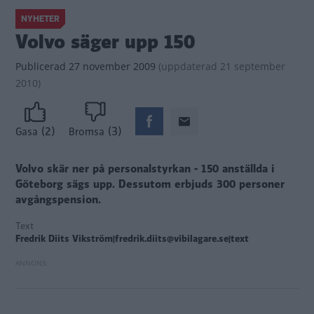
NYHETER
Volvo säger upp 150
Publicerad
27 november 2009
(
uppdaterad
21 september
2010)
(2)
(3)
Gasa
Bromsa
Volvo skär ner på personalstyrkan - 150 anställda i
Göteborg sägs upp. Dessutom erbjuds 300 personer
avgångspension.
Text
Fredrik Diits Vikström|fredrik.diits@vibilagare.se|text