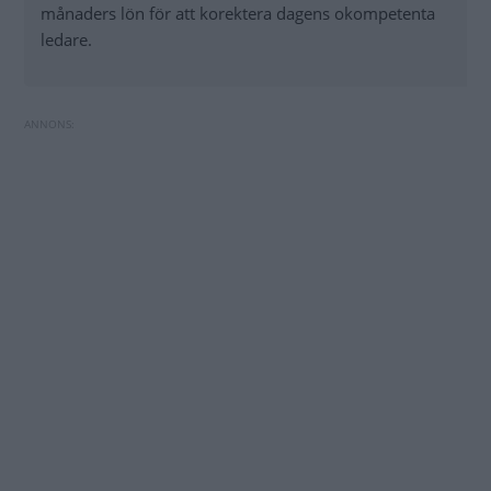
månaders lön för att korektera dagens okompetenta
ledare.
Bilägaren stod på sig – slipper betala p-böter
Volvo säger upp 150