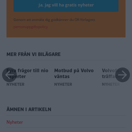
Genom att anmäla dig godkänner du OK-förlagets
personuppgiftspolicy.
MER FRÅN VI BILÄGARE
Fyra frågor till nio
Motbud på Volvo
Volvofack
experter
väntas
träffade Gee
NYHETER
NYHETER
NYHETER
ÄMNEN I ARTIKELN
Nyheter