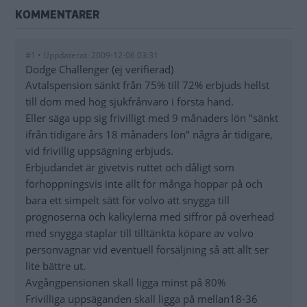
KOMMENTARER
#1 • Uppdaterat: 2009-12-06 03:31
Dodge Challenger (ej verifierad)
Avtalspension sänkt från 75% till 72% erbjuds hellst
till dom med hög sjukfrånvaro i första hand.
Eller säga upp sig frivilligt med 9 månaders lön "sänkt
ifrån tidigare års 18 månaders lön" några år tidigare,
vid frivillig uppsägning erbjuds.
Erbjudandet är givetvis ruttet och dåligt som
förhoppningsvis inte allt för många hoppar på och
bara ett simpelt sätt för volvo att snygga till
prognoserna och kalkylerna med siffror på overhead
med snygga staplar till tilltänkta köpare av volvo
personvagnar vid eventuell försäljning så att allt ser
lite bättre ut.
Avgångpensionen skall ligga minst på 80%
Frivilliga uppsäganden skall ligga på mellan18-36