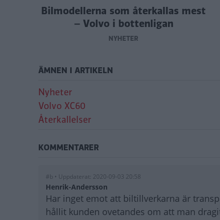
Bilmodellerna som återkallas mest
– Volvo i bottenligan
NYHETER
ÄMNEN I ARTIKELN
Nyheter
Volvo XC60
Återkallelser
KOMMENTARER
#b • Uppdaterat: 2020-09-03 20:58
Henrik-Andersson
Har inget emot att biltillverkarna är tran
hållit kunden ovetandes om att man dragit