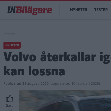
Hoppa
Main
till
NYHETER
TESTER
navigation
huvudinnehåll
NYHETER
Volvo återkallar i
kan lossna
Publicerad
31 augusti 2020
(
uppdaterad
10 februari 2025)
Gasa