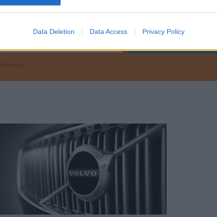
RKALLELSER
Data Deletion
Data Access
Privacy Policy
ftspolicy.