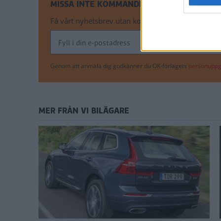
MISSA INTE KOMMANDE ARTIKLAR OM ÅTE
Få vårt nyhetsbrev utan kostnad
Genom att anmäla dig godkänner du OK-förlagets
personuppgi
MER FRÅN VI BILÄGARE