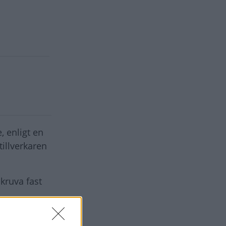
e, enligt en
tillverkaren
kruva fast
 Med tiden