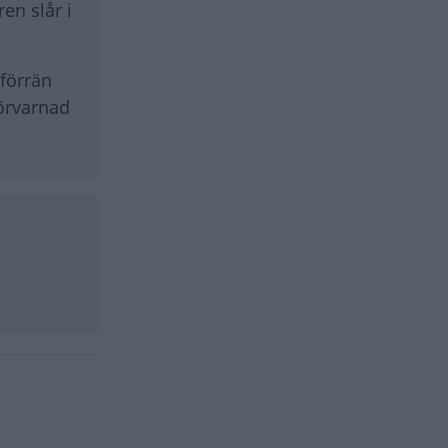
en slår i
 förrän
förvarnad