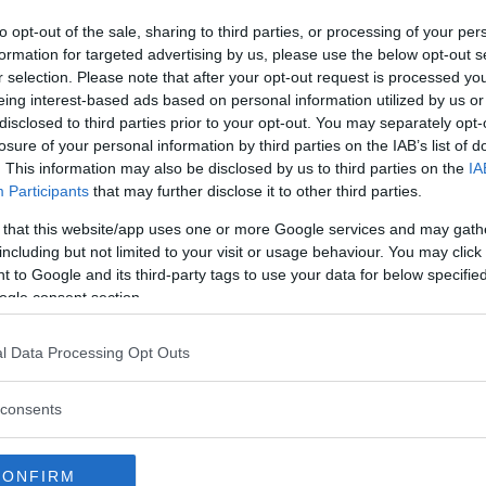
ra på att vindrutetorkaren torkar sämre utan också på
to opt-out of the sale, sharing to third parties, or processing of your per
formation for targeted advertising by us, please use the below opt-out s
r selection. Please note that after your opt-out request is processed y
riod, nämligen bilar byggda mellan 20 maj 2017 och 2
eing interest-based ads based on personal information utilized by us or
ilar globalt. Bilägarna kontaktas av Volvo och får boka 
disclosed to third parties prior to your opt-out. You may separately opt-
losure of your personal information by third parties on the IAB’s list of
. This information may also be disclosed by us to third parties on the
IA
erkallelsen även gäller svenska bilar, totalt 34 000 exe
Participants
that may further disclose it to other third parties.
 that this website/app uses one or more Google services and may gath
including but not limited to your visit or usage behaviour. You may click 
mre vindrutetorkaren. I sällsynta fall finns en risk att
 to Google and its third-party tags to use your data for below specifi
kruvas fast med korrekt vridmoment, och åtgärden är 
ogle consent section.
ller olyckor relaterade till den här återkallelsen”, sk
ett mejlsvar till Vi Bilägare.
l Data Processing Opt Outs
sin drabbar 2,2 miljoner bilar
consents
CONFIRM