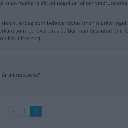
 man märker själv att något är fel om vindrutetorkar
en defekt airbag som behöver bytas (man märker inget
torkare som behöver dras åt (där man dessutom blir 
tillslut lossnar).
3 år att upptäcka?
Föregående
‹
Sida
1
Nuvarande
2
sida
sida