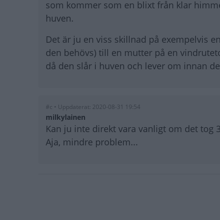
som kommer som en blixt från klar himmel,
huven.
Det är ju en viss skillnad på exempelvis 
den behövs) till en mutter på en vindrute
då den slår i huven och lever om innan den 
#c • Uppdaterat: 2020-08-31 19:54
milkylainen
Kan ju inte direkt vara vanligt om det tog 
Aja, mindre problem...
Paginering