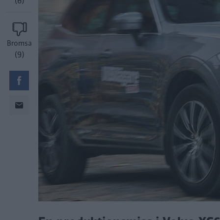
(6)
Bromsa
(9)