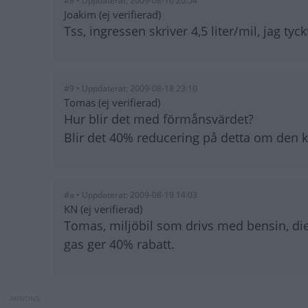
#8 • Uppdaterat: 2009-08-16 20:54
Joakim (ej verifierad)
Tss, ingressen skriver 4,5 liter/mil, jag tyck
#9 • Uppdaterat: 2009-08-18 23:10
Tomas (ej verifierad)
Hur blir det med förmånsvärdet?
Blir det 40% reducering på detta om den k
#a • Uppdaterat: 2009-08-19 14:03
KN (ej verifierad)
Tomas, miljöbil som drivs med bensin, die
gas ger 40% rabatt.
Volkswagen Passat BlueMoti
Toyota byter batte