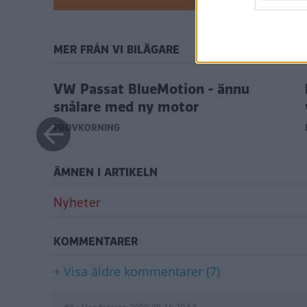
MER FRÅN VI BILÄGARE
staden
VW Passat BlueMotion - ännu
snålare med ny motor
PROVKÖRNING
ÄMNEN I ARTIKELN
Nyheter
KOMMENTARER
+ Visa äldre kommentarer (7)