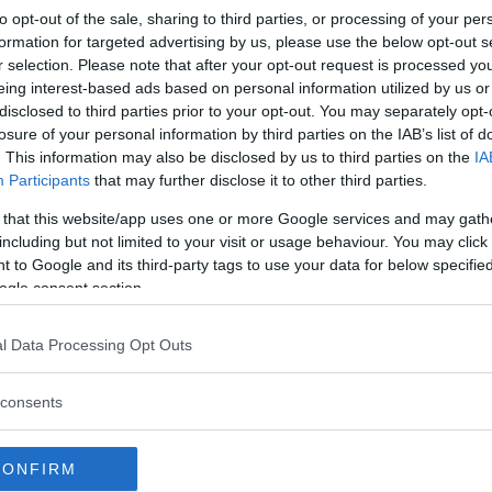
g och utsläpp på 4,5 liter/100 km och 118 gram CO2/k
to opt-out of the sale, sharing to third parties, or processing of your per
 och 119 g CO2/km för Varianten.
formation for targeted advertising by us, please use the below opt-out s
r selection. Please note that after your opt-out request is processed y
logy är en ny 105 hk stark 1,6-liters TDI motor med 
eing interest-based ads based on personal information utilized by us or
disclosed to third parties prior to your opt-out. You may separately opt-
 på 12,4 respektive 12,7 sekunder och toppfarten är 1
losure of your personal information by third parties on the IAB’s list of
. This information may also be disclosed by us to third parties on the
IA
Participants
that may further disclose it to other third parties.
 finnas tillgänglig för beställning från september. 
 that this website/app uses one or more Google services and may gath
r (sedan) och 258 000 kronor (Variant).
including but not limited to your visit or usage behaviour. You may click 
 to Google and its third-party tags to use your data for below specifi
ogle consent section.
ETER
l Data Processing Opt Outs
consents
CONFIRM
ftspolicy.