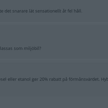
te det snarare lät sensationellt åt fel håll.
lassas som miljöbil?
sel eller etanol ger 20% rabatt på förmånsvärdet. Hy
on - som miljöbil
riteknik i hybridbilarna