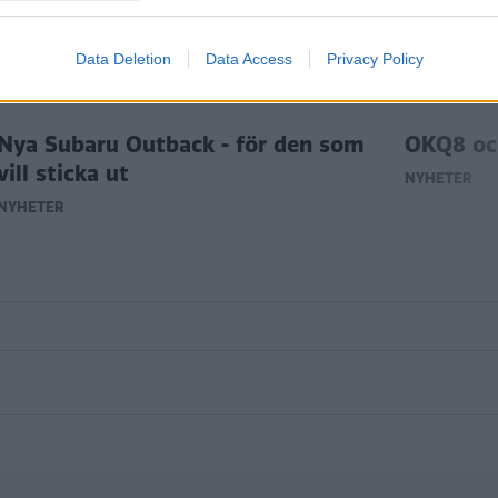
Data Deletion
Data Access
Privacy Policy
Nya Subaru Outback - för den som
OKQ8 oc
vill sticka ut
NYHETER
NYHETER