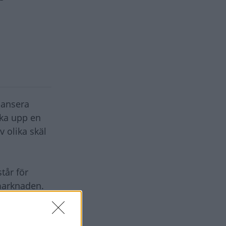
lansera
cka upp en
 olika skäl
tår för
 marknaden.
de, ska