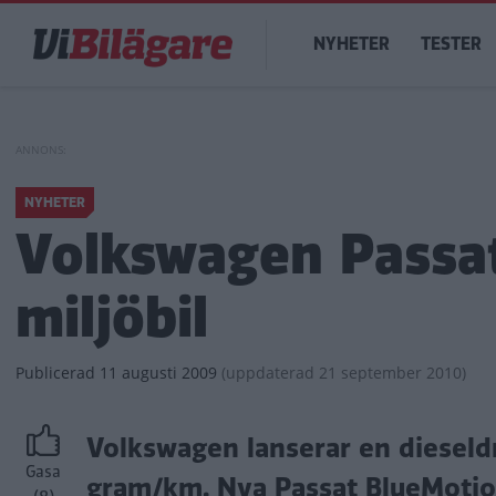
Hoppa
Main
till
NYHETER
TESTER
navigation
huvudinnehåll
NYHETER
Volkswagen Passa
miljöbil
Publicerad
11 augusti 2009
(
uppdaterad
21 september 2010)
Volkswagen lanserar en dieseld
Gasa
gram/km. Nya Passat BlueMotio