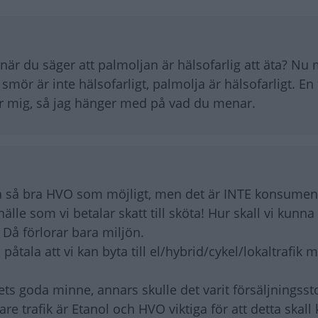
 när du säger att palmoljan är hälsofarlig att äta? Nu
r, smör är inte hälsofarligt, palmolja är hälsofarligt. En
 för mig, så jag hänger med på vad du menar.
pa så bra HVO som möjligt, men det är INTE konsumen
älle som vi betalar skatt till sköta! Hur skall vi kunn
? Då förlorar bara miljön.
tala att vi kan byta till el/hybrid/cykel/lokaltrafik 
ts goda minne, annars skulle det varit försäljningsst
are trafik är Etanol och HVO viktiga för att detta skal