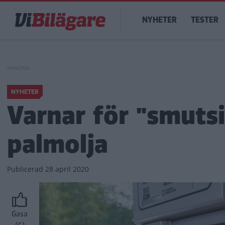
Hoppa
Main
till
NYHETER
TESTER
navigation
huvudinnehåll
NYHETER
Varnar för "smuts
palmolja
Publicerad
28 april 2020
Gasa