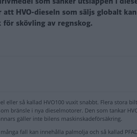
drivmedel som sänker utsläppen i diesel
r att HVO-dieseln som säljs globalt kan
k för skövling av regnskog.
l eller så kallad HVO100 vuxit snabbt. Flera stora bilt
om bränsle i nya dieselmotorer. Den som tankar HV
 annars gäller inte bilens maskinskadeförsäkring.
många fall kan innehålla palmolja och så kallad PFA