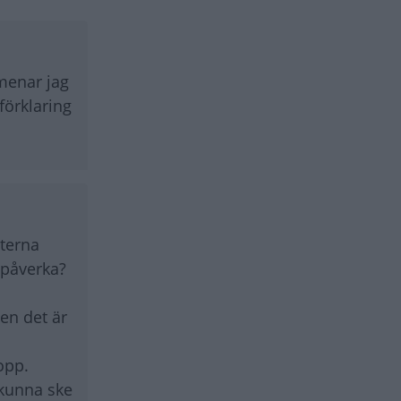
 menar jag
 förklaring
terna
a påverka?
men det är
opp.
l kunna ske