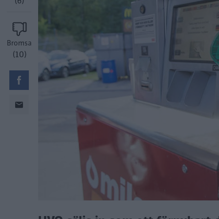
(6)
Bromsa
(10)