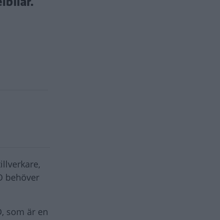
bilar.
illverkare,
O behöver
D, som är en