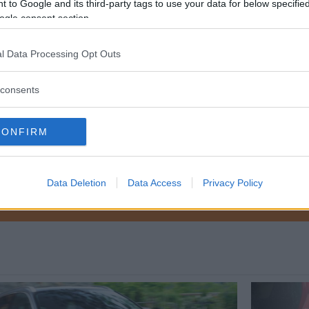
 to Google and its third-party tags to use your data for below specifi
på obligatorisk klimat- och ursprungsdeklaration av ol
ogle consent section.
re ska se vad som finns i bränslet och var innehålle
l Data Processing Opt Outs
consents
ETER
CONFIRM
Data Deletion
Data Access
Privacy Policy
ftspolicy.