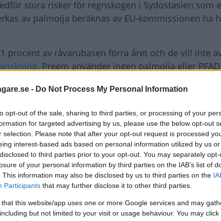
edför stora risker för regnskogen i Sydostasien som e
verkas av palmolja beräknas av EU-kommissionen ha 
 procent av råvarubasen förra året och de vill inte a
ranskning
. Preem använder ingen palmolja eller PFA
n ska dock enligt uppgift vara fri från palmolja. ST1 
agare.se -
Do Not Process My Personal Information
innehålla palmolja.
to opt-out of the sale, sharing to third parties, or processing of your per
formation for targeted advertising by us, please use the below opt-out s
r selection. Please note that after your opt-out request is processed y
nästan exponentiellt sedan 1970-talet och fördubbla
eing interest-based ads based on personal information utilized by us or
änds främst eftersom den är en förhållandevis billig r
disclosed to third parties prior to your opt-out. You may separately opt-
ett som hållbar trots riskerna för regnskogen.
losure of your personal information by third parties on the IAB’s list of
. This information may also be disclosed by us to third parties on the
IA
terna just nu är konsumentmakten. Därför måste pri
Participants
that may further disclose it to other third parties.
fri från palmoljeprodukter, säger Per Östborn,
 that this website/app uses one or more Google services and may gath
including but not limited to your visit or usage behaviour. You may click 