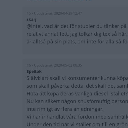
#5 • Uppdaterat: 2020-04-29 12:47
skarj
@intel, vad är det för studier du tänker på
relativt annat fett, jag tolkar dig tex så hä
är alltså på sin plats, om inte för alla så
#6 • Uppdaterat: 2020-05-02 08:35
Speltok
Självklart skall vi konsumenter kunna kö
som skall påverka detta, det skall det samh
Hota att köpa deras vanliga diesel istället
Nu kan säkert någon snusförnuftig person på
inte rimligt av flera anledningar.
Vi har inhandlat våra fordon med samhälle
Under den tid när vi ställer om till en grön