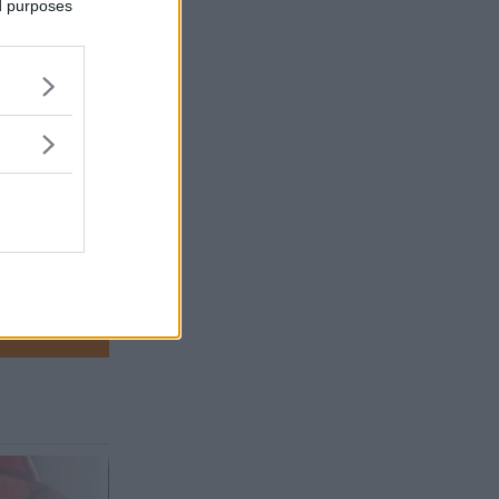
ed purposes
ika
t kommer