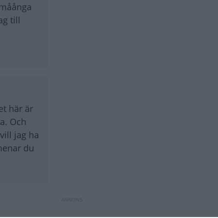
a måånga
g till
t här är
ra. Och
ill jag ha
 menar du