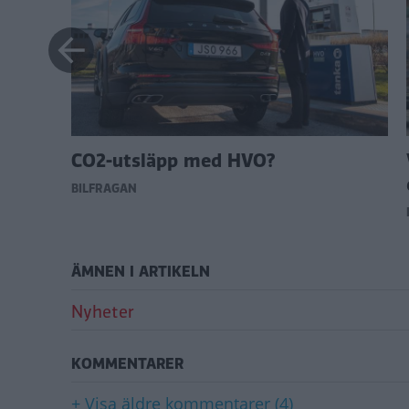
å
CO2-utsläpp med HVO?
diesel
BILFRÅGAN
ÄMNEN I ARTIKELN
Nyheter
KOMMENTARER
+ Visa äldre kommentarer (4)