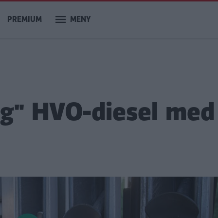
PREMIUM
MENY
ig" HVO-diesel med