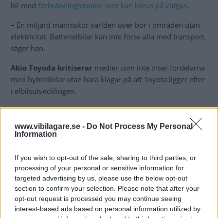
bil med
förbränningsmotor som kan köras på vätgas
.
– En miljard människor världen över bor i områden utan
elektricitet. Batterielbilar kan inte förse alla med transport,
säger han.
Akio Toyoda kritiserar
medier som inte inser fördelarna
med hybridbilar utan bara klagar på att Toyota ligger efter
i elbilsutvecklingen.
– Det viktiga är inte att byta till batterieldrift eller en
bränslecellsbil. Det är koldioxid som är fienden. Så låt oss
www.vibilagare.se -
Do Not Process My Personal
alla fundera på hur vi kan minska koldioxidutsläppen
Information
direkt.
If you wish to opt-out of the sale, sharing to third parties, or
processing of your personal or sensitive information for
targeted advertising by us, please use the below opt-out
section to confirm your selection. Please note that after your
opt-out request is processed you may continue seeing
interest-based ads based on personal information utilized by