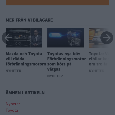
MER FRÅN VI BILÄGARE
Mazda och Toyota
Toyotas nya idé:
Toyota: Våra
vill rädda
Förbränningsmotor
elbilar komm
förbränningsmotorn
som körs på
om tre år
vätgas
NYHETER
NYHETER
NYHETER
ÄMNEN I ARTIKELN
Nyheter
Toyota