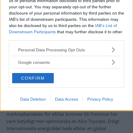
us or personal information disclosed to third parties prior to
your opt-out. You may separately opt-out of the further
disclosure of your personal information by third parties on the
IAB’s list of downstream participants. This information may
also be disclosed by us to third parties on the
IAB’s List of
Downstream Participants
that may further disclose it to other
third parties.
Förbränningsmotorer som körs på vätgas är något som Toyota tror på, men
Please note that this website/app uses one or more Google
Personal Data Processing Opt Outs
som konkurrenten Honda dömt ut.
services and may gather and store information including but
not limited to your visit or usage behaviour. You may click to
Google consents
grant or deny consent to Google and its third-party tags to
Akio Toyoda säger
också att Japan har ”ett eget sätt att
use your data for below specified purposes in below Google
göra saker på”.
CONFIRM
consent section.
– Jag tror inte det rätta svaret är att försöka imitera väst i
allt.
Data Deletion
Data Access
Privacy Policy
Många prognoser som försökt förutspå hur hög
marknadsandelen för elbilar kommer bli framöver har
varit betydligt mer optimistiska än Akio Toyodas. Enligt
Internationella energirådet hade elbilar en global