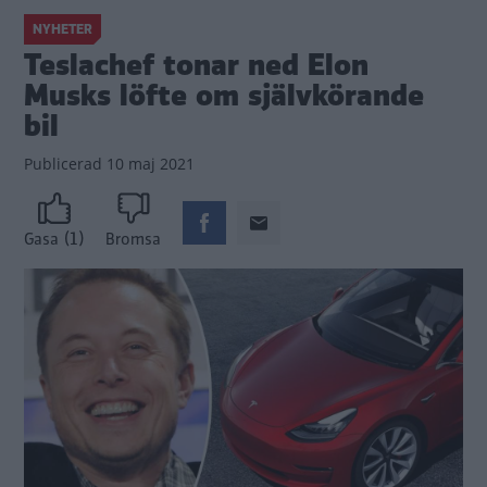
NYHETER
Teslachef tonar ned Elon
Musks löfte om självkörande
bil
Publicerad
10 maj 2021
(1)
Gasa
Bromsa