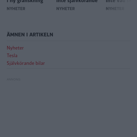
i ny granskning
inte självkörande
inte vad de l
NYHETER
NYHETER
NYHETER
ÄMNEN I ARTIKELN
Nyheter
Tesla
Självkörande bilar