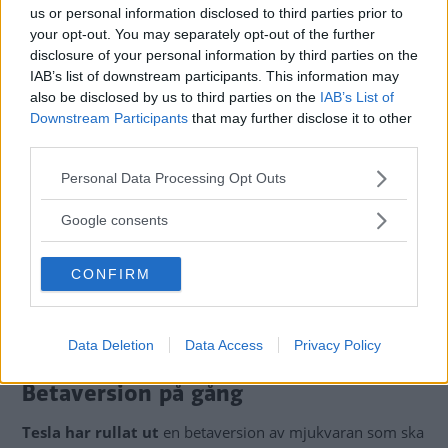
us or personal information disclosed to third parties prior to
your opt-out. You may separately opt-out of the further
disclosure of your personal information by third parties on the
IAB’s list of downstream participants. This information may
also be disclosed by us to third parties on the
IAB’s List of
Downstream Participants
that may further disclose it to other
third parties.
Please note that this website/app uses one or more Google
Personal Data Processing Opt Outs
services and may gather and store information including but
not limited to your visit or usage behaviour. You may click to
Google consents
grant or deny consent to Google and its third-party tags to
use your data for below specified purposes in below Google
CONFIRM
consent section.
Elon Musks uppgifter om när Teslabilarna blir ska bli mer självkörande
stämmer inte överens med verkligheten, enligt chefen för
Autopilotmjukvaran.
Data Deletion
Data Access
Privacy Policy
Betaversion på gång
Tesla har rullat ut
en betaversion av mjukvaran som ska