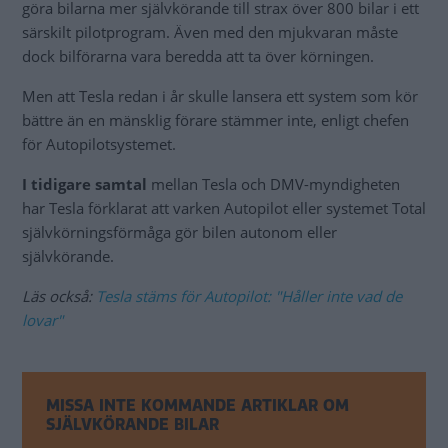
göra bilarna mer självkörande till strax över 800 bilar i ett
särskilt pilotprogram. Även med den mjukvaran måste
dock bilförarna vara beredda att ta över körningen.
Men att Tesla redan i år skulle lansera ett system som kör
bättre än en mänsklig förare stämmer inte, enligt chefen
för Autopilotsystemet.
I tidigare samtal
mellan Tesla och DMV-myndigheten
har Tesla förklarat att varken Autopilot eller systemet Total
självkörningsförmåga gör bilen autonom eller
självkörande.
Läs också:
Tesla stäms för Autopilot: "Håller inte vad de
lovar"
MISSA INTE KOMMANDE ARTIKLAR OM
SJÄLVKÖRANDE BILAR