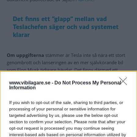
Det finns ett ”glapp” mellan vad
Teslachefen säger och vad systemet
klarar
Om uppgifterna
stämmer är Tesla inte så nära ett stort
genombrott och lanseringen av en mer självkörande bil
som Elon Musk tidigare hävdat. Det finns därmed ett
”glapp” mellan vad Teslachefen säger och vad systemet
www.vibilagare.se -
Do Not Process My Personal
faktiskt är kapabelt att göra.
Information
DMV har haft ett konferenssamtal med flera
If you wish to opt-out of the sale, sharing to third parties, or
Teslaanställda, inklusive chefen för Autopilotmjukvaran, CJ
processing of your personal or sensitive information for
Moore. Han verkar inte tro att det uttalande som Elon
targeted advertising by us, please use the below opt-out
Musk gjorde tidigare i år, där han hävdar att han är
section to confirm your selection. Please note that after your
”mycket övertygad” om att Tesla kan lansera en
opt-out request is processed you may continue seeing
självkörande bil i år, stämmer.
interest-based ads based on personal information utilized by