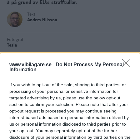
3 på grund av EU:s strafftullar.
Text
Anders Nilsson
Fotograf
Tesla
www.vibilagare.se -
Do Not Process My Personal
Information
I början
av juli införde
EU strafftullar på elbilar
som
tillverkats i och importerats från Kina. Tesla har en fabrik i
If you wish to opt-out of the sale, sharing to third parties, or
processing of your personal or sensitive information for
Shanghai där Tesla Model 3 tillverkas. När EU-
targeted advertising by us, please use the below opt-out
kommisionen först berättade om punktskatten
flaggade
section to confirm your selection. Please note that after your
den amerikanska elbilstillverkaren direkt
att de antagligen
opt-out request is processed you may continue seeing
skulle tvingas höja priset på Model 3 på grund av
interest-based ads based on personal information utilized by
eventuella strafftullar. Modellen säljs som bekant i Sverige
us or personal information disclosed to third parties prior to
och i Europa.
your opt-out. You may separately opt-out of the further
disclosure of your personal information by third parties on the