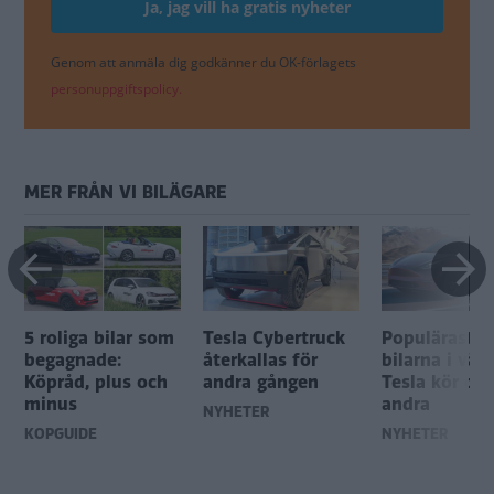
Genom att anmäla dig godkänner du OK-förlagets
personuppgiftspolicy.
MER FRÅN VI BILÄGARE
5 roliga bilar som
Tesla Cybertruck
Populäraste
begagnade:
återkallas för
bilarna i värl
Köpråd, plus och
andra gången
Tesla kör om 
minus
andra
NYHETER
KÖPGUIDE
NYHETER