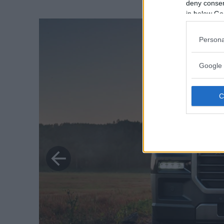
deny consent
in below Go
Persona
Google 