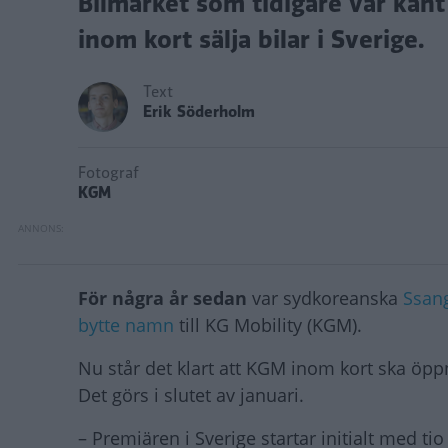
Bilmärket som tidigare var kä
inom kort sälja bilar i Sverige.
Text
Erik Söderholm
Fotograf
KGM
För några år sedan
var sydkoreanska
Ssan
bytte namn
till KG Mobility (KGM).
Nu står det klart att KGM inom kort ska öp
Det görs i slutet av januari.
– Premiären i Sverige startar initialt med ti