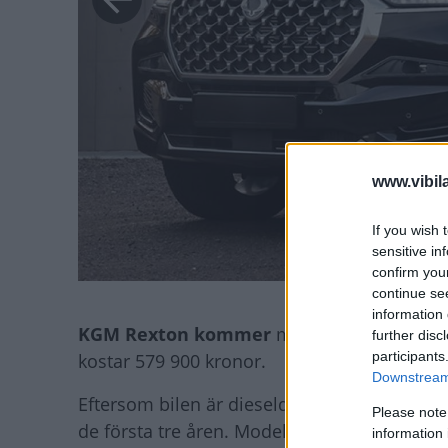
www.vibil
If you wish 
sensitive in
confirm you
continue se
information 
KGM Rexton kommer
med en 2,2-liters fy
further disc
participants
kostar 579 900 kronor.
Downstream 
Eftersom bilen är dieseldriven och relativ
Please note
de första tre åren. Modellen finns i sjusitsig
information 