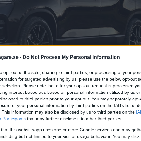
agare.se -
Do Not Process My Personal Information
to opt-out of the sale, sharing to third parties, or processing of your per
formation for targeted advertising by us, please use the below opt-out s
r selection. Please note that after your opt-out request is processed y
eing interest-based ads based on personal information utilized by us or
disclosed to third parties prior to your opt-out. You may separately opt-
rcylindrig dieselmotor på 202 hästkrafter och lanseri
losure of your personal information by third parties on the IAB’s list of
. This information may also be disclosed by us to third parties on the
IA
Participants
that may further disclose it to other third parties.
t tung hamnar fordonsskatten på över 20 000 kronor o
 that this website/app uses one or more Google services and may gath
t utförande som tillval.
including but not limited to your visit or usage behaviour. You may click 