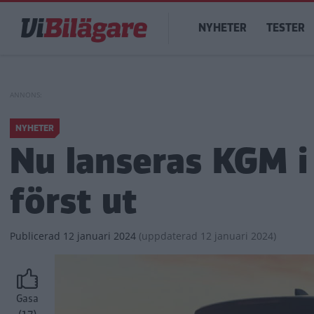
Hoppa
Main
till
NYHETER
TESTER
navigation
huvudinnehåll
NYHETER
Nu lanseras KGM i
först ut
Publicerad
12 januari 2024
(
uppdaterad
12 januari 2024)
Gasa