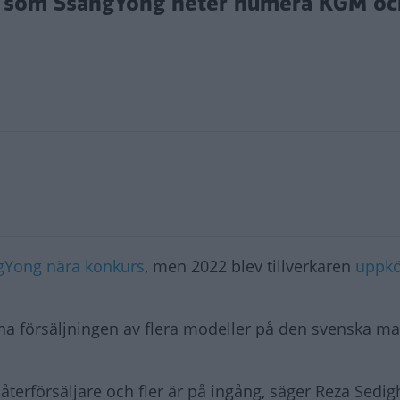
nt som SsangYong heter numera KGM oc
gYong nära konkurs
, men 2022 blev tillverkaren
uppkö
pna försäljningen av flera modeller på den svenska m
o återförsäljare och fler är på ingång, säger Reza Sed