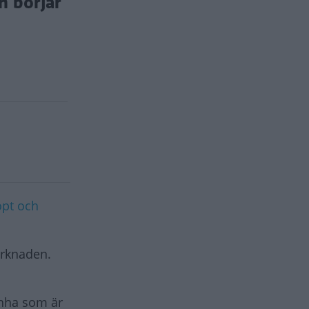
h börjar
pt och
arknaden.
ighha som är