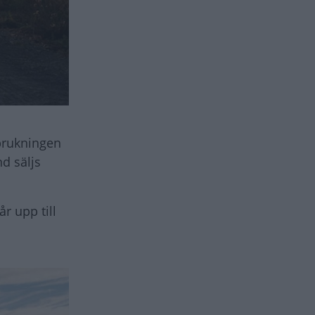
brukningen
d säljs
r upp till