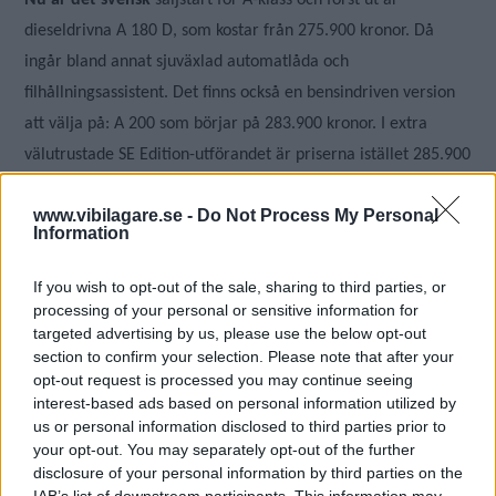
Nu är det svensk
säljstart för A-klass och först ut är
dieseldrivna A 180 D, som kostar från 275.900 kronor. Då
ingår bland annat sjuväxlad automatlåda och
filhållningsassistent. Det finns också en bensindriven version
att välja på: A 200 som börjar på 283.900 kronor. I extra
välutrustade SE Edition-utförandet är priserna istället 285.900
kr (A 180 d) respektive 289.900 kr (A 200).
www.vibilagare.se -
Do Not Process My Personal
Information
Senare under våren
kommer vad Mercedes Sverige tror blir
storsäljaren: Bensindrivna A 180 med manuell växellåda. Nya
If you wish to opt-out of the sale, sharing to third parties, or
A-klass kommer till bilhallarna i början av maj.
processing of your personal or sensitive information for
targeted advertising by us, please use the below opt-out
section to confirm your selection. Please note that after your
Diskutera
: Vad tycker du om Mercedes A-klass?
opt-out request is processed you may continue seeing
interest-based ads based on personal information utilized by
us or personal information disclosed to third parties prior to
your opt-out. You may separately opt-out of the further
disclosure of your personal information by third parties on the
MISSA INTE KOMMANDE ARTIKLAR OM
IAB’s list of downstream participants. This information may