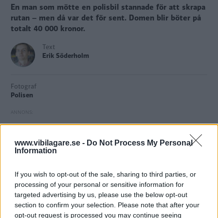
En man som mötte en polisbil stannade för att skrapa
rutan – men då var det för sent. Domen blir böter på
totalt 40 000 kronor.
Text
Erik Söderholm
Fotograf
Polisen
www.vibilagare.se -
Do Not Process My Personal
Att inte skrapa rutorna
på bilen kan stå föraren dyrt.
Information
Det fick en 62-årig man i Eskilstuna nyligen uppleva,
rapporterar
nyhetsbyrån Siren
.
If you wish to opt-out of the sale, sharing to third parties, or
processing of your personal or sensitive information for
Bilens framruta och passagerarruta var täckta av is och
targeted advertising by us, please use the below opt-out
frost, och sikten bedömdes av polisen vara så begränsad
section to confirm your selection. Please note that after your
att körningen blev trafikfarlig.
opt-out request is processed you may continue seeing