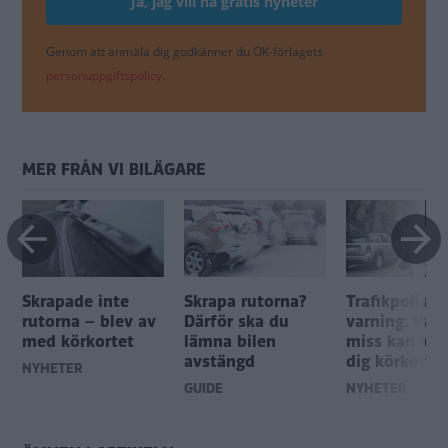
Genom att anmäla dig godkänner du OK-förlagets
personuppgiftspolicy.
MER FRÅN VI BILÄGARE
Skrapade inte
Skrapa rutorna?
Trafikpolisen
rutorna – blev av
Därför ska du
varning: Vanl
med körkortet
lämna bilen
miss kan kos
avstängd
dig körkortet
NYHETER
GUIDE
NYHETER