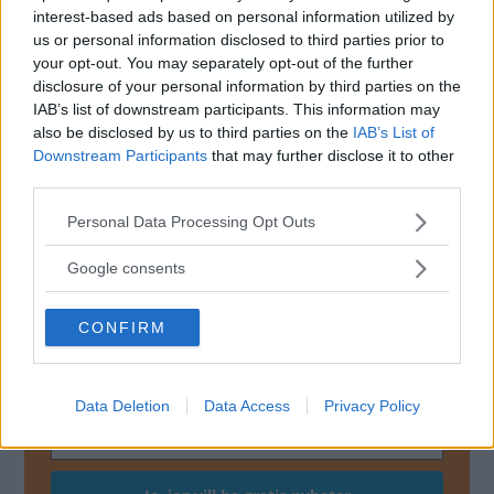
interest-based ads based on personal information utilized by
Enligt domen som Vi Bilägare tagit del av körde mannen
us or personal information disclosed to third parties prior to
på en landsväg och mötte en polisbil. Mannen stannade
your opt-out. You may separately opt-out of the further
för att skrapa vindrutan med en snusdosa, men har i
disclosure of your personal information by third parties on the
förhör uppgett att han hade tänkt stanna och skrapa rutan
IAB’s list of downstream participants. This information may
also be disclosed by us to third parties on the
IAB’s List of
även om ingen polisbil dykt upp.
Downstream Participants
that may further disclose it to other
Mannen döms nu att betala 40 dagsböter á 1 000 kronor
third parties.
för vårdslöshet i trafik. Anledningen till att bötesbeloppet
Please note that this website/app uses one or more Google
Personal Data Processing Opt Outs
blev så högt är mannens ekonomiska förhållanden.
services and may gather and store information including but
not limited to your visit or usage behaviour. You may click to
Google consents
grant or deny consent to Google and its third-party tags to
use your data for below specified purposes in below Google
MISSA INTE KOMMANDE ARTIKLAR OM
CONFIRM
consent section.
VINTERKÖRNING
Få vårt nyhetsbrev utan kostnad
Data Deletion
Data Access
Privacy Policy