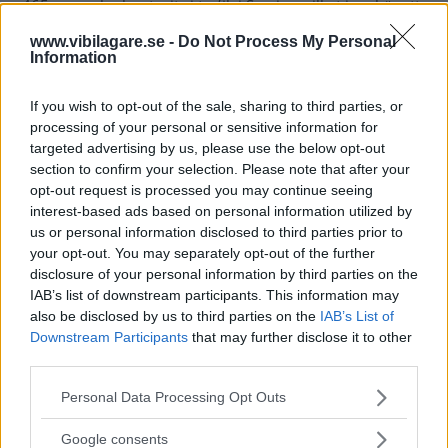
465 exemplar har tagits i trafik i Sverige, vilket innebär att
det registrerats nästan sju exemplar av konkurrenten Mini
www.vibilagare.se -
Do Not Process My Personal
Cooper SE för varje Honda e.
Information
If you wish to opt-out of the sale, sharing to third parties, or
processing of your personal or sensitive information for
targeted advertising by us, please use the below opt-out
section to confirm your selection. Please note that after your
opt-out request is processed you may continue seeing
interest-based ads based on personal information utilized by
us or personal information disclosed to third parties prior to
your opt-out. You may separately opt-out of the further
disclosure of your personal information by third parties on the
IAB’s list of downstream participants. This information may
also be disclosed by us to third parties on the
IAB’s List of
Downstream Participants
that may further disclose it to other
Honda e har en design som sticker ut både exteriört och interiört.
third parties.
Infotainmentsystemet kan simulera en japansk trädgård eller ett akvarium.
Please note that this website/app uses one or more Google
Personal Data Processing Opt Outs
services and may gather and store information including but
not limited to your visit or usage behaviour. You may click to
Google consents
En anledning kan
vara den höga prislappen på 416 800