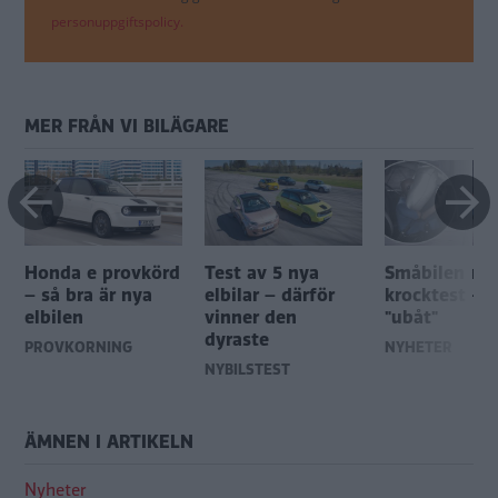
personuppgiftspolicy.
MER FRÅN VI BILÄGARE
Honda e provkörd
Test av 5 nya
Småbilen mis
– så bra är nya
elbilar – därför
krocktest – 
elbilen
vinner den
"ubåt"
dyraste
PROVKÖRNING
NYHETER
NYBILSTEST
ÄMNEN I ARTIKELN
Nyheter