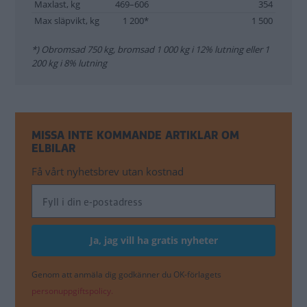
Maxlast, kg
469–606
354
Max släpvikt, kg
1 200*
1 500
*) Obromsad 750 kg, bromsad 1 000 kg i 12% lutning eller 1
200 kg i 8% lutning
MISSA INTE KOMMANDE ARTIKLAR OM
ELBILAR
Få vårt nyhetsbrev utan kostnad
Genom att anmäla dig godkänner du OK-förlagets
personuppgiftspolicy.