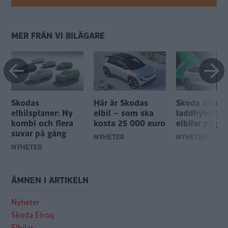
MER FRÅN VI BILÄGARE
Skodas
Här är Skodas
Skoda strunta
e
elbilsplaner: Ny
elbil – som ska
laddhybrider 
kombi och flera
kosta 25 000 euro
elbilar på gå
suvar på gång
NYHETER
NYHETER
NYHETER
ÄMNEN I ARTIKELN
Nyheter
Skoda Elroq
Elbilar