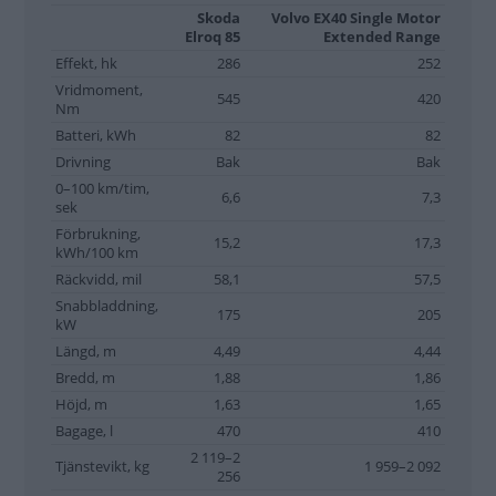
Skoda
Volvo EX40 Single Motor
Elroq 85
Extended Range
Effekt, hk
286
252
Vridmoment,
545
420
Nm
Batteri, kWh
82
82
Drivning
Bak
Bak
0–100 km/tim,
6,6
7,3
sek
Förbrukning,
15,2
17,3
kWh/100 km
Räckvidd, mil
58,1
57,5
Snabbladdning,
175
205
kW
Längd, m
4,49
4,44
Bredd, m
1,88
1,86
Höjd, m
1,63
1,65
Bagage, l
470
410
2 119–2
Tjänstevikt, kg
1 959–2 092
256