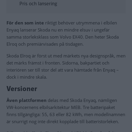
Pris och lansering
För den som inte
riktigt behöver utrymmena i elbilen
Enyaq lanserar Skoda nu en mindre elsuv i ungefär
samma storleksklass som Volvo EX40. Den heter Skoda
Elroq och premiärvisades på tisdagen.
Skoda Elroq är först ut med märkets nya designspråk, men
det märks främst i fronten. Sidorna, bakpartiet och
interiören ser till stor del att vara hämtade från Enyaq –
dock i mindre skala.
Versioner
Även plattformen
delas med Skoda Enyaq, nämligen
VW-koncernens elbilsarkitektur MEB. Tre batteripaket
finns tillgängliga: 55, 63 eller 82 kWh, men modellnamnen
är snurrigt nog inte direkt kopplade till batteristorleken.