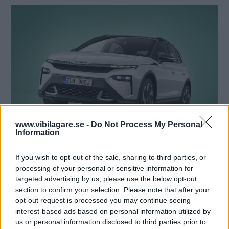
www.vibilagare.se -
Do Not Process My Personal
Information
Fronten och strålkastarna har ny design för märket. Matrix LED-strålkastare
som kan stänga av vissa delar av ljuset för att minska bländningsrisken finns i
If you wish to opt-out of the sale, sharing to third parties, or
tillvalslistan.
processing of your personal or sensitive information for
targeted advertising by us, please use the below opt-out
section to confirm your selection. Please note that after your
Räckvidd och laddning
opt-out request is processed you may continue seeing
interest-based ads based on personal information utilized by
Versionen med längst
räckvidd kommer 58 mil på en
us or personal information disclosed to third parties prior to
laddning enligt WLTP-körcykeln medan versionerna med