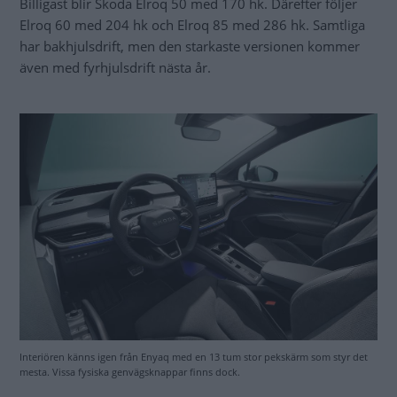
Billigast blir Skoda Elroq 50 med 170 hk. Därefter följer
Elroq 60 med 204 hk och Elroq 85 med 286 hk. Samtliga
har bakhjulsdrift, men den starkaste versionen kommer
även med fyrhjulsdrift nästa år.
Interiören känns igen från Enyaq med en 13 tum stor pekskärm som styr det
mesta. Vissa fysiska genvägsknappar finns dock.