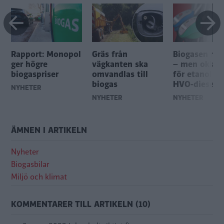
Rapport: Monopol
Gräs från
Biogasen rä
ger högre
vägkanten ska
– men oklart
biogaspriser
omvandlas till
för etanol o
biogas
HVO-diesel
NYHETER
NYHETER
NYHETER
ÄMNEN I ARTIKELN
Nyheter
Biogasbilar
Miljö och klimat
KOMMENTARER TILL ARTIKELN (10)