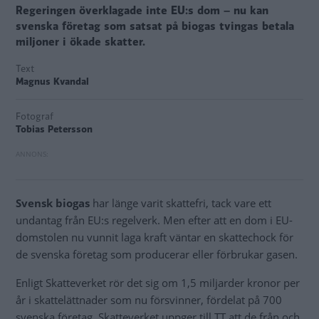
Regeringen överklagade inte EU:s dom – nu kan
svenska företag som satsat på biogas tvingas betala
miljoner i ökade skatter.
Text
Magnus Kvandal
Fotograf
Tobias Petersson
Svensk biogas
har länge varit skattefri, tack vare ett
undantag från EU:s regelverk. Men efter att en dom i EU-
domstolen nu vunnit laga kraft väntar en skattechock för
de svenska företag som producerar eller förbrukar gasen.
Enligt Skatteverket rör det sig om 1,5 miljarder kronor per
år i skattelättnader som nu försvinner, fördelat på 700
svenska företag. Skatteverket uppger till TT att de från och