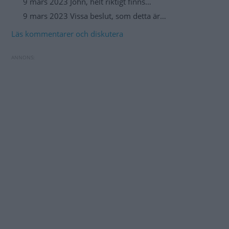
9 mars 2023 John, helt riktigt finns…
9 mars 2023 Vissa beslut, som detta är…
Läs kommentarer och diskutera
Skattechock för svensk biogas efter EU-dom
Bilägaren stod på sig – slipper betala p-böter