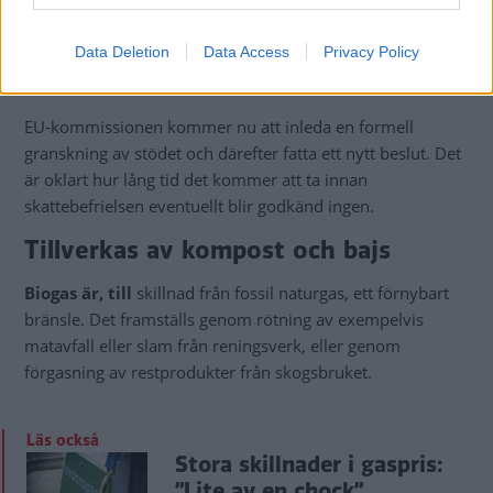
energiomställningen och industrin.
Data Deletion
Data Access
Privacy Policy
EU-kommissionen kommer nu att inleda en formell
granskning av stödet och därefter fatta ett nytt beslut. Det
är oklart hur lång tid det kommer att ta innan
skattebefrielsen eventuellt blir godkänd ingen.
Tillverkas av kompost och bajs
Biogas är, till
skillnad från fossil naturgas, ett förnybart
bränsle. Det framställs genom rötning av exempelvis
matavfall eller slam från reningsverk, eller genom
förgasning av restprodukter från skogsbruket.
Läs också
Stora skillnader i gaspris:
”Lite av en chock”