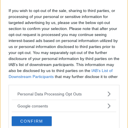
trots att både EU-kommissionen och den svenska
regeringen ville att undantaget skulle vara kvar.
If you wish to opt-out of the sale, sharing to third parties, or
processing of your personal or sensitive information for
Ska utredas
targeted advertising by us, please use the below opt-out
section to confirm your selection. Please note that after your
Eftersom Sveriges
regering valde att inte överklaga
opt-out request is processed you may continue seeing
domen har den nu vunnit laga kraft. Det innebär att det
interest-based ads based on personal information utilized by
utöver de indragna skattelättnaderna också kan bli aktuellt
us or personal information disclosed to third parties prior to
your opt-out. You may separately opt-out of the further
för Skatteverket att kräva tillbaka de tre miljarder kronor i
disclosure of your personal information by third parties on the
statsstöd som har betalats ut sedan 2020.
IAB’s list of downstream participants. This information may
also be disclosed by us to third parties on the
IAB’s List of
Sveriges finansminister Elisabeth Svantesson (M) skriver i
Downstream Participants
that may further disclose it to other
en kommentar till TT att regeringen letar efter en lösning
third parties.
och att de jobbar med EU-kommissionen för att ”så snabbt
som möjligt uppnå fortsatt skattebefrielse med så stor
Please note that this website/app uses one or more Google
Personal Data Processing Opt Outs
services and may gather and store information including but
rättssäkerhet för branschens aktörer som möjligt”.
not limited to your visit or usage behaviour. You may click to
Google consents
I stället för
att överklaga domen har regeringen skickat
grant or deny consent to Google and its third-party tags to
use your data for below specified purposes in below Google
ett brev till kommissionen där de påpekar att det statliga
CONFIRM
consent section.
stödet för biogas har stor betydelse för klimatet