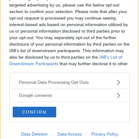
Vigeveno, säger dock att företaget fortfarande siktar på
targeted advertising by us, please use the below opt-out
”netto nollutsläpp” till 2050. Det innebär inte att bolaget
section to confirm your selection. Please note that after your
inte ska släppa ut någon koldioxid, utan att de utsläpp
opt-out request is processed you may continue seeing
som görs på något sätt ska kompenseras.
interest-based ads based on personal information utilized by
us or personal information disclosed to third parties prior to
– Vi kommer fortsätta använda aktieägarnas kapital på ett
your opt-out. You may separately opt-out of the further
disclosure of your personal information by third parties on the
välavvägt och disciplinerat sätt för att leverera mer värde
IAB’s list of downstream participants. This information may
och mindre utsläpp, säger han.
also be disclosed by us to third parties on the
IAB’s List of
Downstream Participants
that may further disclose it to other
Att Sverige sänkte
nivån i reduktionsplikten vid nyår är
third parties.
en av anledningarna till att den globala efterfrågan på
biobränsle inte längre ökar lika snabbt som tidigare,
Please note that this website/app uses one or more Google
Personal Data Processing Opt Outs
uppger analytikern Irene Himona för Financial Times.
services and may gather and store information including but
not limited to your visit or usage behaviour. You may click to
Google consents
Även konkurrenten BP sätter två biobränsleprojekt – ett i
grant or deny consent to Google and its third-party tags to
Tyskland och ett i USA – på tillfällig paus.
use your data for below specified purposes in below Google
CONFIRM
consent section.
MISSA INTE KOMMANDE ARTIKLAR OM MILJÖ
Data Deletion
Data Access
Privacy Policy