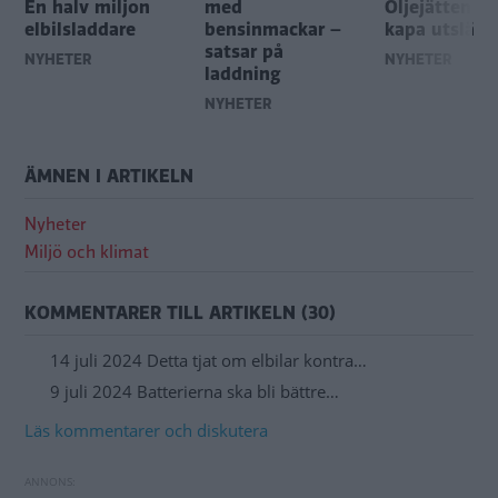
En halv miljon
med
Oljejätten m
elbilsladdare
bensinmackar –
kapa utsläp
satsar på
NYHETER
NYHETER
laddning
NYHETER
ÄMNEN I ARTIKELN
Nyheter
Miljö och klimat
KOMMENTARER TILL ARTIKELN (30)
14 juli 2024 Detta tjat om elbilar kontra…
9 juli 2024 Batterierna ska bli bättre…
Läs kommentarer och diskutera