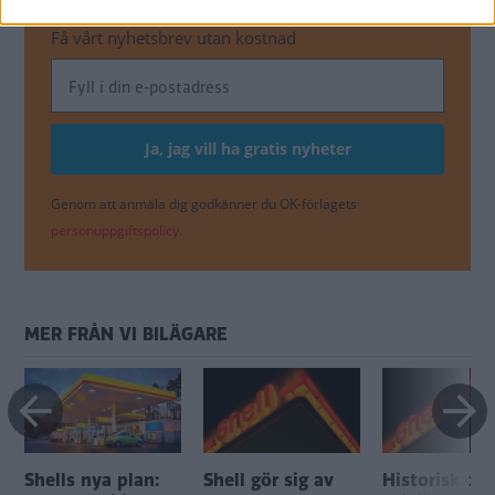
OCH KLIMAT
Få vårt nyhetsbrev utan kostnad
Genom att anmäla dig godkänner du OK-förlagets
personuppgiftspolicy.
MER FRÅN VI BILÄGARE
Shells nya plan:
Shell gör sig av
Historisk do