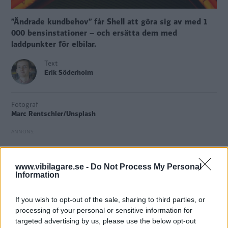
”Ändrade kundbehov” får Shell att göra sig av med 1
000 bensinstationer – och ersätta dem med
laddpunkter för elbilar.
Text
Erik Söderholm
Fotograf
Marc Rentschler/Unsplash
Mackkedjan Shell
ska göra sig av med omkring 1 000
www.vibilagare.se -
Do Not Process My Personal
Information
bensinstationer för att i stället fokusera på elbilsladdning,
uppger
Bloomberg
som hänvisar till Shells egen
If you wish to opt-out of the sale, sharing to third parties, or
omställningsrapport
.
processing of your personal or sensitive information for
targeted advertising by us, please use the below opt-out
”Vi uppgraderar vårt återförsäljarnätverk med utökad