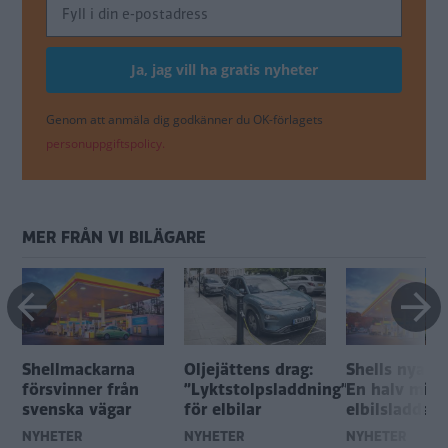
Genom att anmäla dig godkänner du OK-förlagets
personuppgiftspolicy.
MER FRÅN VI BILÄGARE
Shellmackarna
Oljejättens drag:
Shells nya pl
försvinner från
”Lyktstolpsladdning”
En halv milj
svenska vägar
för elbilar
elbilsladdare
NYHETER
NYHETER
NYHETER