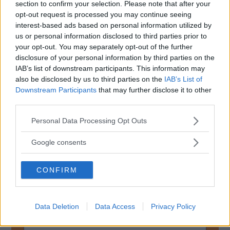
section to confirm your selection. Please note that after your
elbilsladdning och fler bekvämlighetserbjudanden som ett
opt-out request is processed you may continue seeing
svar på ändrade kundbehov”, står det i rapporten.
interest-based ads based on personal information utilized by
us or personal information disclosed to third parties prior to
Shell ska ha 200 000 publika laddare mot slutet av
your opt-out. You may separately opt-out of the further
decenniet. I dag är den siffran 54 000. Europa är ett av de
disclosure of your personal information by third parties on the
områden som Shell ska fokusera mest på när det gäller
IAB’s list of downstream participants. This information may
utbyggnad av elbilsladdare.
also be disclosed by us to third parties on the
IAB’s List of
Downstream Participants
that may further disclose it to other
Även om 1 000
bensinstationer låter som en hög siffra
third parties.
hade Shell totalt 47 000 öppna stationer förra året.
Please note that this website/app uses one or more Google
Personal Data Processing Opt Outs
services and may gather and store information including but
Varumärket Shell ska
inte längre användas i Sverige
utan
not limited to your visit or usage behaviour. You may click to
Google consents
ska på sikt ersättas helt av St1.
grant or deny consent to Google and its third-party tags to
use your data for below specified purposes in below Google
CONFIRM
consent section.
MISSA INTE KOMMANDE ARTIKLAR OM
ELBILAR
Data Deletion
Data Access
Privacy Policy
Få vårt nyhetsbrev utan kostnad