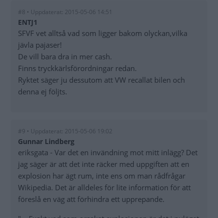
#8 • Uppdaterat: 2015-05-06 14:51
ENTJ1
SFVF vet alltså vad som ligger bakom olyckan,vilka
jävla pajaser!
De vill bara dra in mer cash.
Finns tryckkärlsförordningar redan.
Ryktet säger ju dessutom att VW recallat bilen och
denna ej följts.
#9 • Uppdaterat: 2015-05-06 19:02
Gunnar Lindberg
eriksgata - Var det en invändning mot mitt inlägg? Det
jag säger är att det inte räcker med uppgiften att en
explosion har ägt rum, inte ens om man rådfrågar
Wikipedia. Det är alldeles för lite information för att
föreslå en väg att förhindra ett upprepande.