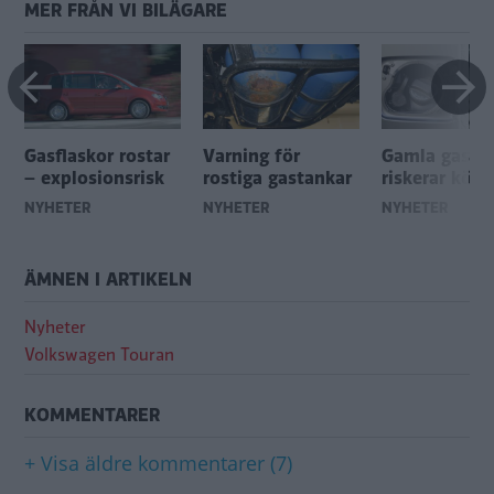
MER FRÅN VI BILÄGARE
Gasflaskor rostar
Varning för
Gamla gasbil
– explosionsrisk
rostiga gastankar
riskerar körf
NYHETER
NYHETER
NYHETER
ÄMNEN I ARTIKELN
Nyheter
Volkswagen Touran
KOMMENTARER
+ Visa äldre kommentarer (7)