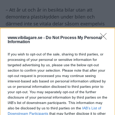
– Att år ut och år in besikta bilar utan att
demontera plastskydden under bilen och
därmed inte se vitala delar såsom exempelvis
gas- och bränsletankar är inte acceptabelt,
säger Bo Ericsson,
www.vibilagare.se -
Do Not Process My Personal
Information
– Alla är rörande överens att något måste göras
åt detta, men inget händer. Måste någon
If you wish to opt-out of the sale, sharing to third parties, or
skadas allvarligt innan man på allvar tar tag i
processing of your personal or sensitive information for
problemet?
targeted advertising by us, please use the below opt-out
section to confirm your selection. Please note that after your
opt-out request is processed you may continue seeing
SFVF säger nu
att de kommer ta kontakt med
interest-based ads based on personal information utilized by
Myndigheten för samhällsskydd och beredskap,
us or personal information disclosed to third parties prior to
your opt-out. You may separately opt-out of the further
Transportstyrelsen och Swetic
disclosure of your personal information by third parties on the
(besiktningsföretagens organisation) för att få
IAB’s list of downstream participants. This information may
till en förändring i den årliga besiktningen.
also be disclosed by us to third parties on the
IAB’s List of
Downstream Participants
that may further disclose it to other