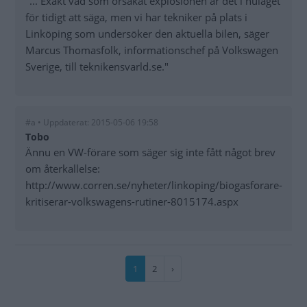
"... Exakt vad som orsakat explosionen är det i nuläget
för tidigt att säga, men vi har tekniker på plats i
Linköping som undersöker den aktuella bilen, säger
Marcus Thomasfolk, informationschef på Volkswagen
Sverige, till teknikensvarld.se."
#a • Uppdaterat: 2015-05-06 19:58
Tobo
Ännu en VW-förare som säger sig inte fått något brev
om återkallelse:
http://www.corren.se/nyheter/linkoping/biogasforare-
kritiserar-volkswagens-rutiner-8015174.aspx
Paginering
Nuvarande
1
Sida
2
Nästa
›
sida
sida