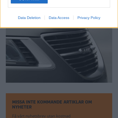
consent section.
Data Deletion
Data Access
Privacy Policy
MISSA INTE KOMMANDE ARTIKLAR OM
NYHETER
Få vårt nyhetsbrev utan kostnad