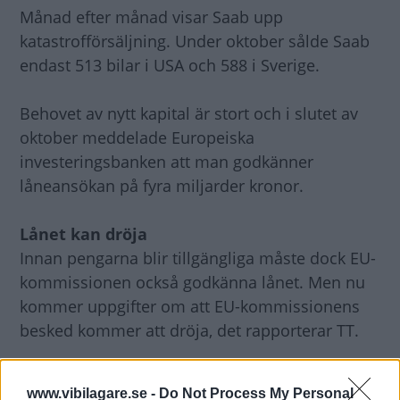
Månad efter månad visar Saab upp
katastrofförsäljning. Under oktober sålde Saab
endast 513 bilar i USA och 588 i Sverige.
Behovet av nytt kapital är stort och i slutet av
oktober meddelade Europeiska
investeringsbanken att man godkänner
låneansökan på fyra miljarder kronor.
Lånet kan dröja
Innan pengarna blir tillgängliga måste dock EU-
kommissionen också godkänna lånet. Men nu
kommer uppgifter om att EU-kommissionens
besked kommer att dröja, det rapporterar TT.
Enligt ett dokument som TT tagit del har EU-
www.vibilagare.se -
Do Not Process My Personal