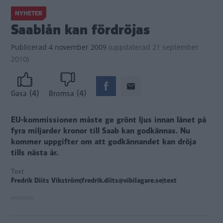
NYHETER
Saablån kan fördröjas
Publicerad
4 november 2009
(
uppdaterad
21 september
2010)
(4)
(4)
Gasa
Bromsa
EU-kommissionen måste ge grönt ljus innan lånet på
fyra miljarder kronor till Saab kan godkännas. Nu
kommer uppgifter om att godkännandet kan dröja
tills nästa år.
Text
Fredrik Diits Vikström|fredrik.diits@vibilagare.se|text