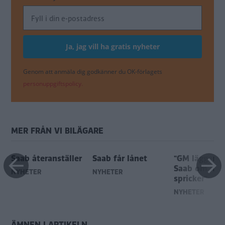
Genom att anmäla dig godkänner du OK-förlagets
personuppgiftspolicy.
MER FRÅN VI BILÄGARE
Saab återanställer
Saab får lånet
"GM lägger n
Saab om aff
NYHETER
NYHETER
spricker"
NYHETER
ÄMNEN I ARTIKELN