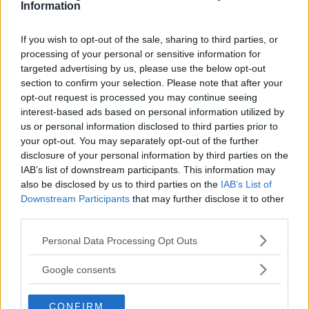
kommissionen flera invändningar om Saabs
Information
ekonomi. Bland annat uppges kommissionen
vilja ha försäkringar om att Saab inte hade
If you wish to opt-out of the sale, sharing to third parties, or
processing of your personal or sensitive information for
ekonomiska problem förra sommaren.
targeted advertising by us, please use the below opt-out
section to confirm your selection. Please note that after your
TT uppger också att kommissionen vill ha
opt-out request is processed you may continue seeing
ytterligare information om svenska statens
interest-based ads based on personal information utilized by
us or personal information disclosed to third parties prior to
garantier för lånet.
your opt-out. You may separately opt-out of the further
disclosure of your personal information by third parties on the
Nästa år
IAB’s list of downstream participants. This information may
also be disclosed by us to third parties on the
IAB’s List of
Godkännandet av lånet kan nu dröja ända till
Downstream Participants
that may further disclose it to other
mitten av januari. Därefter kan svenska
third parties.
regeringen ta beslut om man ska garantera
Please note that this website/app uses one or more Google
Personal Data Processing Opt Outs
lånet.
services and may gather and store information including but
not limited to your visit or usage behaviour. You may click to
Google consents
Innan allt detta är genomfört kan affären med
grant or deny consent to Google and its third-party tags to
use your data for below specified purposes in below Google
Koenigsegg Group inte avslutas.
CONFIRM