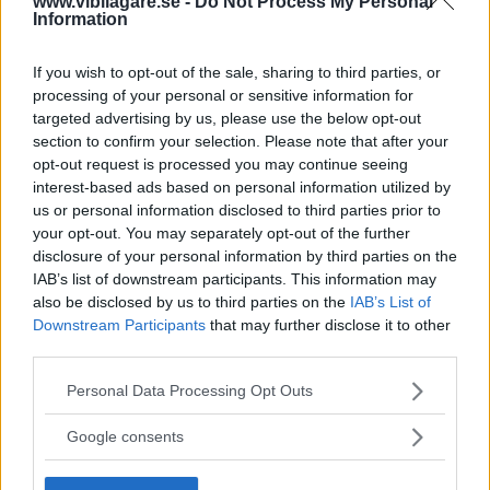
www.vibilagare.se -
Do Not Process My Personal
får beror på lönen.
Information
Nu är det upp
till Vänersborgs tingsrätt att fatta beslut
If you wish to opt-out of the sale, sharing to third parties, or
om de anställda ska få ut pengarna och i så fall kan det
processing of your personal or sensitive information for
dröja till nästa höst. Totalt har de anställda fått dela på 81
targeted advertising by us, please use the below opt-out
miljoner kronor förutom pengar från den statliga
section to confirm your selection. Please note that after your
lönegarantin.
opt-out request is processed you may continue seeing
interest-based ads based on personal information utilized by
Tillsammans med två dotterbolag hade Saab Automobile
us or personal information disclosed to third parties prior to
skulder på över 13 miljarder kronor, något en av
your opt-out. You may separately opt-out of the further
konkursförvaltarna beskriver som ”astronomiska siffror” i
disclosure of your personal information by third parties on the
IAB’s list of downstream participants. This information may
en intervju med
TT
.
also be disclosed by us to third parties on the
IAB’s List of
Downstream Participants
that may further disclose it to other
Bara en del
av skulderna kommer att kunna betalas
third parties.
tillbaka. Konkursförvaltarna har fått in strax över tre
miljarder kronor och borgenärer som Saab hade skulder
Please note that this website/app uses one or more Google
Personal Data Processing Opt Outs
till har fått ut strax över två miljarder. Konkursförvaltarna
services and may gather and store information including but
har fått ut 367 miljoner.
not limited to your visit or usage behaviour. You may click to
Google consents
grant or deny consent to Google and its third-party tags to
use your data for below specified purposes in below Google