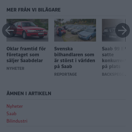
MER FRÅN VI BILÄGARE
Oklar framtid för
Svenska
Saab 99 EMS
företaget som
bilhandlaren som
satte
säljer Saabdelar
är störst i världen
konkurrente
på Saab
på plats
R
NYHETER
REPORTAGE
BACKSPEGELN
ÄMNEN I ARTIKELN
Nyheter
Saab
Bilindustri