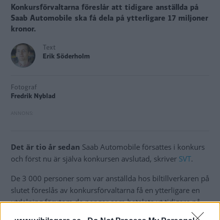
Konkursförvaltarna föreslår att tidigare anställda på
Saab Automobile ska få dela på ytterligare 17 miljoner
kronor.
Text
Erik Söderholm
Fotograf
Fredrik Nyblad
Det är tio år sedan
Saab Automobile försattes i konkurs
och först nu är själva konkursen avslutad, skriver
SVT
.
De 3 000 personer som var anställda hos biltillverkaren på
slutet föreslås av konkursförvaltarna få en ytterligare en
utdelning förutom de pengar som betalats ut tidigare på
17,7 miljoner kronor, men hur mycket enskilda anställda