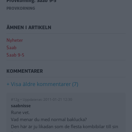
Provkörning: Saab 9-5
PROVKÖRNING
ÄMNEN I ARTIKELN
Nyheter
Saab
Saab 9-5
KOMMENTARER
+ Visa äldre kommentarer (7)
#12g • Uppdaterat: 2011-01-21 12:30
saabnisse
Rune vet.
Vad menar du med normal baklucka?
Den här är ju likadan som de flesta kombibilar till sin