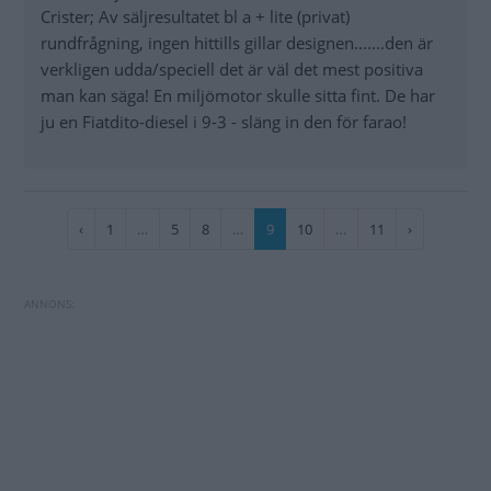
Crister; Av säljresultatet bl a + lite (privat)
rundfrågning, ingen hittills gillar designen.......den är
verkligen udda/speciell det är väl det mest positiva
man kan säga! En miljömotor skulle sitta fint. De har
ju en Fiatdito-diesel i 9-3 - släng in den för farao!
Paginering
Föregående
‹
Sida
1
…
Sida
5
Sida
8
…
Nuvarande
9
Sida
10
…
Sida
11
Nästa
›
sida
sida
sida