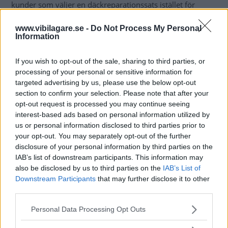
kunder som väljer en däckreparationssats istället för
reservhjul finns här extra förvaringsutrymme.
www.vibilagare.se -
Do Not Process My Personal
Information
Andra valbara finesser till bagageutrymmet är en
lastuppdelare och en fjärrmanövrerad baklucka som kan
If you wish to opt-out of the sale, sharing to third parties, or
programmeras till olika öppningsvinklar. Saab påpekar
processing of your personal or sensitive information for
också att man ansträngt sig för att isolera det nya
targeted advertising by us, please use the below opt-out
bakpartiet för att minimera vibrationer och buller.
section to confirm your selection. Please note that after your
opt-out request is processed you may continue seeing
Nya Saab 9-5 SportCombi börjar säljas i april och bilarna
interest-based ads based on personal information utilized by
us or personal information disclosed to third parties prior to
börjar levereras till kund i augusti. Modellen visas för
your opt-out. You may separately opt-out of the further
första gången på bilsalongen i Genève i början av mars.
disclosure of your personal information by third parties on the
IAB’s list of downstream participants. This information may
Inga priser är än så länge klara.
also be disclosed by us to third parties on the
IAB’s List of
Downstream Participants
that may further disclose it to other
Läs mer om nya Saab 9-5 SportCombi i Saabs svenska
third parties.
pressmaterial.
Please note that this website/app uses one or more Google
Personal Data Processing Opt Outs
Se högupplöst bild av nya Saab 9-5 SportCombi.
services and may gather and store information including but