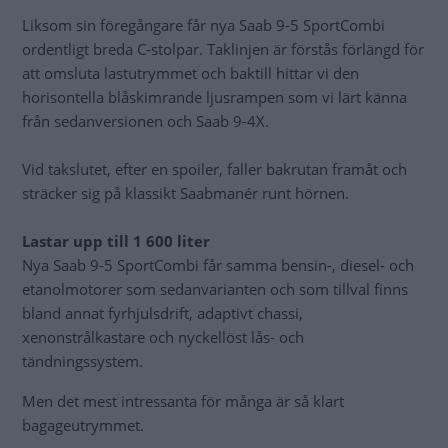
Liksom sin föregångare får nya Saab 9-5 SportCombi
ordentligt breda C-stolpar. Taklinjen är förstås förlängd för
att omsluta lastutrymmet och baktill hittar vi den
horisontella blåskimrande ljusrampen som vi lärt känna
från sedanversionen och Saab 9-4X.
Vid takslutet, efter en spoiler, faller bakrutan framåt och
sträcker sig på klassikt Saabmanér runt hörnen.
Lastar upp till 1 600 liter
Nya Saab 9-5 SportCombi får samma bensin-, diesel- och
etanolmotorer som sedanvarianten och som tillval finns
bland annat fyrhjulsdrift, adaptivt chassi,
xenonstrålkastare och nyckellöst lås- och
tändningssystem.
Men det mest intressanta för många är så klart
bagageutrymmet.