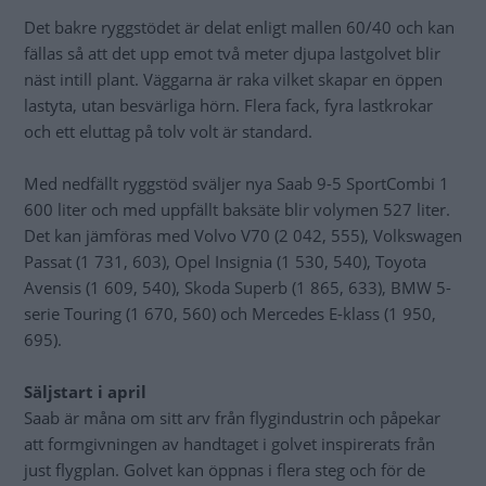
Det bakre ryggstödet är delat enligt mallen 60/40 och kan
fällas så att det upp emot två meter djupa lastgolvet blir
näst intill plant. Väggarna är raka vilket skapar en öppen
lastyta, utan besvärliga hörn. Flera fack, fyra lastkrokar
och ett eluttag på tolv volt är standard.
Med nedfällt ryggstöd sväljer nya Saab 9-5 SportCombi 1
600 liter och med uppfällt baksäte blir volymen 527 liter.
Det kan jämföras med Volvo V70 (2 042, 555), Volkswagen
Passat (1 731, 603), Opel Insignia (1 530, 540), Toyota
Avensis (1 609, 540), Skoda Superb (1 865, 633), BMW 5-
serie Touring (1 670, 560) och Mercedes E-klass (1 950,
695).
Säljstart i april
Saab är måna om sitt arv från flygindustrin och påpekar
att formgivningen av handtaget i golvet inspirerats från
just flygplan. Golvet kan öppnas i flera steg och för de