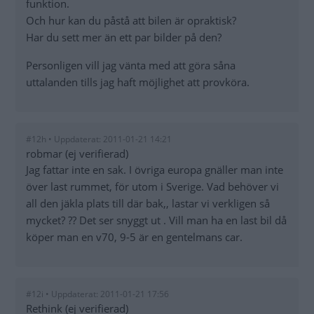
funktion.
Och hur kan du påstå att bilen är opraktisk?
Har du sett mer än ett par bilder på den?
Personligen vill jag vänta med att göra såna
uttalanden tills jag haft möjlighet att provköra.
#12h • Uppdaterat: 2011-01-21 14:21
robmar (ej verifierad)
Jag fattar inte en sak. I övriga europa gnäller man inte
över last rummet, för utom i Sverige. Vad behöver vi
all den jäkla plats till där bak,, lastar vi verkligen så
mycket? ?? Det ser snyggt ut . Vill man ha en last bil då
köper man en v70, 9-5 är en gentelmans car.
#12i • Uppdaterat: 2011-01-21 17:56
Rethink (ej verifierad)