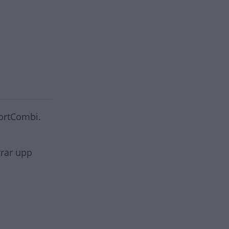
portCombi.
rrar upp