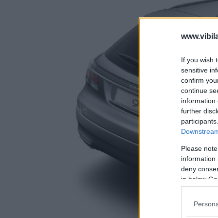
www.vibil
If you wish 
sensitive in
confirm you
continue se
information 
further disc
participants
Downstream 
Please note
information 
deny consent
in below Go
Persona