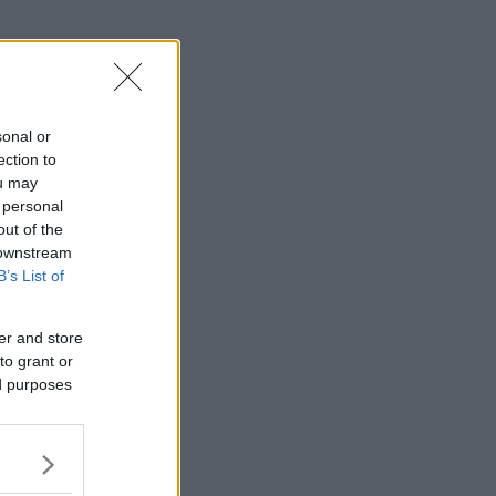
sonal or
ection to
ou may
 personal
out of the
 downstream
B’s List of
er and store
to grant or
ed purposes