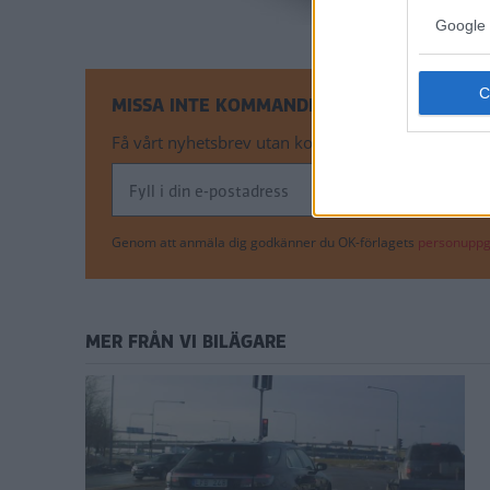
Google 
MISSA INTE KOMMANDE ARTIKLAR OM SAAB
Få vårt nyhetsbrev utan kostnad
Genom att anmäla dig godkänner du OK-förlagets
personuppgi
MER FRÅN VI BILÄGARE