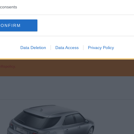
consents
CONFIRM
 9-5
Data Deletion
Data Access
Privacy Policy
ftspolicy.