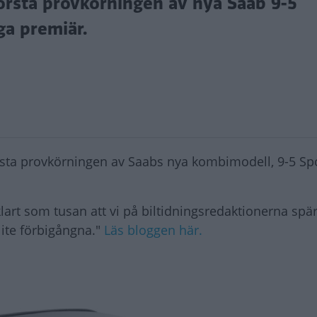
första provkörningen av nya Saab 9-5
ga premiär.
örsta provkörningen av Saabs nya kombimodell, 9-5 S
klart som tusan att vi på biltidningsredaktionerna spä
lite förbigångna."
Läs bloggen här.