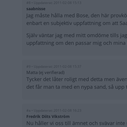
#8 • Uppdaterat: 2011-02-08 15:13
saabnisse
Jag måste hålla med Bose, den här provk
enbart en subjektiv uppfattning om att Saa
Själv väntar jag med mitt omdöme tills jag
uppfattning om den passar mig och mina
#9 • Uppdaterat: 2011-02-08 15:37
Matta (ej verifierad)
Tycker det låter roligt med detta men även
det får man ta med en nypa sand, så upp t
#a • Uppdaterat: 2011-02-08 16:23
Fredrik Diits Vikström
Nu håller vi oss till ämnet och svävar in