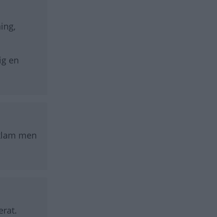
ing,
ig en
reklam men
erat.