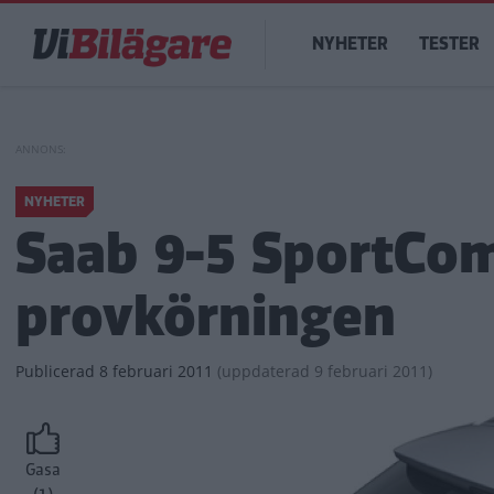
Hoppa
Main
till
NYHETER
TESTER
navigation
huvudinnehåll
NYHETER
Saab 9-5 SportCom
provkörningen
Publicerad
8 februari 2011
(
uppdaterad
9 februari 2011)
Gasa