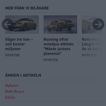
MER FRÅN VI BILÄGARE
Väger tre ton –
Rusning efter
Rolls-Royce:
och kostar
svindyra elbilen:
Längre räckv
miljoner
”Måste justera
än så behövs
planerna”
NYHETER
NYHETER
NYHETER
ÄMNEN I ARTIKELN
Nyheter
Rolls-Royce
Elbilar