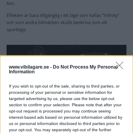
Nm.
Effekten är bara tillgänglig i ett läge som kallas ”Infinity”
och som andra bilmärken skulle beskriva som ett
sportläge.
www.vibilagare.se -
Do Not Process My Personal
Information
If you wish to opt-out of the sale, sharing to third parties, or
processing of your personal or sensitive information for
targeted advertising by us, please use the below opt-out
section to confirm your selection. Please note that after your
opt-out request is processed you may continue seeing
Black Badge är Rolls-Royce försök att lansera ”sportigare” modeller för att
interest-based ads based on personal information utilized by
konkurrera med Bentley.
us or personal information disclosed to third parties prior to
your opt-out. You may separately opt-out of the further